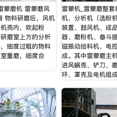
雷蒙磨机 雷蒙磨风
雷蒙机_雷蒙磨整套
辑 物料研磨后，风机
机、分析机（选粉
主机壳内，吹起粉
装置、鼓风机、成
于研磨室上方的分析
器、磨粉机、畚斗
选，细度过粗的物料
磁振动给料机、电
磨室重磨，细度合
成。其中雷蒙磨主
进风蜗壳、铲刀、
环、罩壳及电机组