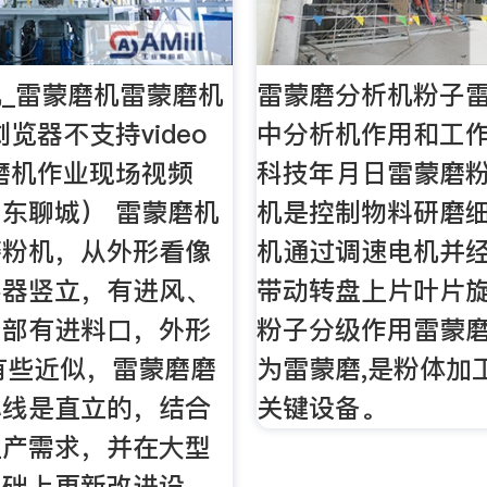
_雷蒙磨机雷蒙磨机
雷蒙磨分析机粉子
览器不支持video
中分析机作用和工
磨机作业现场视频
科技年月日雷蒙磨
东聊城） 雷蒙磨机
机是控制物料研磨细
磨粉机，从外形看像
机通过调速电机并
容器竖立，有进风、
带动转盘上片叶片旋
中部有进料口，外形
粉子分级作用雷蒙
有些近似，雷蒙磨磨
为雷蒙磨,是粉体加
心线是直立的，结合
关键设备。
生产需求，并在大型
础上更新改进设 …