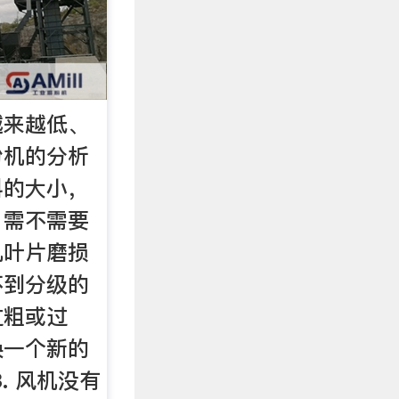
越来越低、
粉机的分析
料的大小，
、需不需要
机叶片磨损
不到分级的
过粗或过
换一个新的
. 风机没有