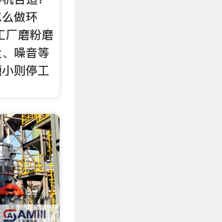
怎么做环
工厂磨粉磨
尘、噪音等
题小则停工