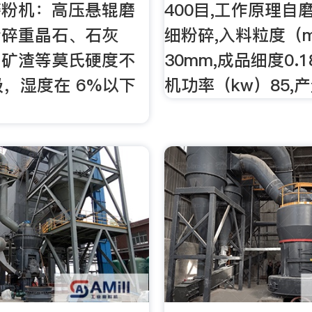
磨粉机：高压悬辊磨
400目,工作原理自
粉碎重晶石、石灰
细粉碎,入料粒度（
、矿渣等莫氏硬度不
30mm,成品细度0.18
 级，湿度在 6%以下
机功率（kw）85,产量