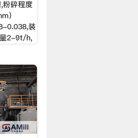
磨,粉碎程度
mm）
-0.038,装
2-9t/h,