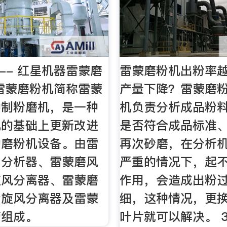
 -- 红星机器雷蒙磨
雷蒙磨粉机出粉率
雷蒙磨粉机简称雷蒙
产量下降？雷蒙磨
种制粉磨机，是一种
机负责分析成品粉
机的基础上更新改进
是否符合成品标准
的磨粉机设备。由雷
再次砂磨，在分析
、分析器、雷蒙磨风
严重的情况下，起
旋风分离器、雷蒙磨
作用，会造成出粉
粉旋风分离器及雷蒙
细，这种情况，更
管组成。
叶片就可以解决。 3