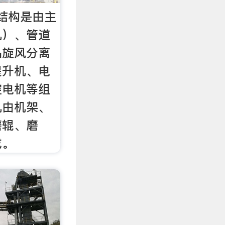
结构是由主
机）、管道
品旋风分离
提升机、电
控电机等组
机由机架、
磨辊、磨
成。