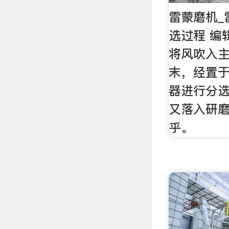
雷蒙磨机_
选过程 编
将风吹入
末，经置
器进行分
又落入研
乎。