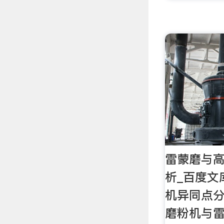
雷蒙磨与
析_百度文
机异同点分
磨粉机与雷