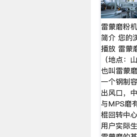
雷蒙磨粉机
简介 您的浏
播放 雷蒙
（地点：山
也叫雷蒙
一个钢制
出风口，
与MPS磨
棍回转中
用户实际
雷蒙磨的基