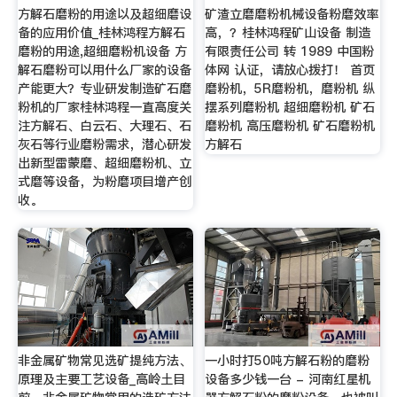
方解石磨粉的用途以及超细磨设
矿渣立磨磨粉机械设备粉磨效率
备的应用价值_桂林鸿程方解石
高，？桂林鸿程矿山设备 制造
磨粉的用途,超细磨粉机设备 方
有限责任公司 转 1989 中国粉
解石磨粉可以用什么厂家的设备
体网 认证，请放心拨打！ 首页
产能更大？专业研发制造矿石磨
磨粉机，5R磨粉机，磨粉机 纵
粉机的厂家桂林鸿程一直高度关
摆系列磨粉机 超细磨粉机 矿石
注方解石、白云石、大理石、石
磨粉机 高压磨粉机 矿石磨粉机
灰石等行业磨粉需求，潜心研发
方解石
出新型雷蒙磨、超细磨粉机、立
式磨等设备，为粉磨项目增产创
收。
非金属矿物常见选矿提纯方法、
一小时打50吨方解石粉的磨粉
原理及主要工艺设备_高岭土目
设备多少钱一台 - 河南红星机