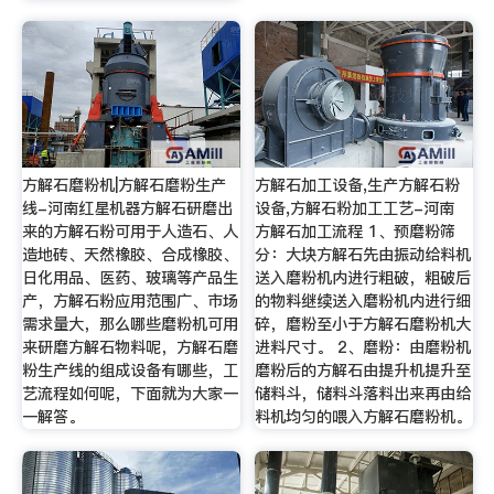
方解石磨粉机|方解石磨粉生产
方解石加工设备,生产方解石粉
线-河南红星机器方解石研磨出
设备,方解石粉加工工艺-河南
来的方解石粉可用于人造石、人
方解石加工流程 1、预磨粉筛
造地砖、天然橡胶、合成橡胶、
分：大块方解石先由振动给料机
日化用品、医药、玻璃等产品生
送入磨粉机内进行粗破，粗破后
产，方解石粉应用范围广、市场
的物料继续送入磨粉机内进行细
需求量大，那么哪些磨粉机可用
碎，磨粉至小于方解石磨粉机大
来研磨方解石物料呢，方解石磨
进料尺寸。 2、磨粉：由磨粉机
粉生产线的组成设备有哪些，工
磨粉后的方解石由提升机提升至
艺流程如何呢，下面就为大家一
储料斗，储料斗落料出来再由给
一解答。
料机均匀的喂入方解石磨粉机。