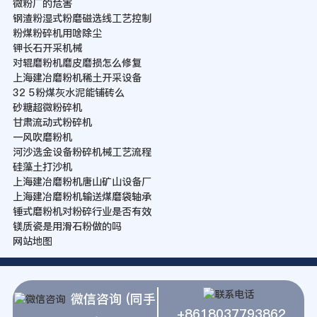
微粉厂的危害
钢渣粉湿式粉磨磁选线工艺控制
粉煤粉碎机用啥除尘
钾长石开采机械
对辊磨粉机磨皮磨损怎么修复
上海建冶磨粉机稀土开采设备
32 5粉煤灰水泥能铺砖么
砂糖超微粉碎机
甘肃流动式粉碎机
一风吹磨粉机
河沙选金设备粉碎机械工艺流程
硅藻土打沙机
上海建冶磨粉机唐山矿山设备厂
上海建冶磨粉机输送煤磨袋轴承
锤式磨粉机对粉碎行业是否有效
镁质瓷是用滑石粉做的吗
网站地图
微信咨询 (同手
+8618037793862