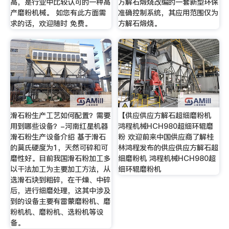
高，是行业中比较认可的一种高
方解石煅烧改编的一套新型环保
产磨粉机械。 如您有此方面需
准确控制系统，其应用范围仅为
求的话，欢迎随时 免费。
方解石煅烧。
滑石粉生产工艺如何配置？需要
【供应供应方解石超细磨粉机
用到哪些设备？-河南红星机器
鸿程机械HCH980超细环辊磨
滑石粉生产设备介绍 基于滑石
粉 欢迎前来中国供应商了解桂
的莫氏硬度为1，天然可碎和可
林鸿程发布的供应供应方解石超
磨性好。目前我国滑石粉加工多
细磨粉机 鸿程机械HCH980超
以干法加工为主要加工方法，从
细环辊磨粉机
选滑石块到粗碎，在干燥、中碎
后，进行细磨处理，这其中涉及
到的设备主要有雷蒙磨粉机、磨
粉机机、磨粉机、选粉机等设
备。