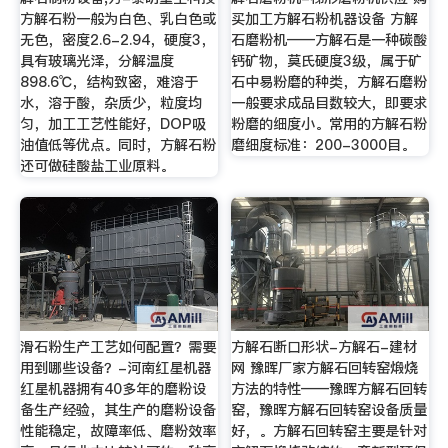
方解石粉一般为白色、乳白色或
买加工方解石粉机器设备 方解
无色，密度2.6-2.94，硬度3，
石磨粉机——方解石是一种碳酸
具有玻璃光泽，分解温度
钙矿物，莫氏硬度3级，属于矿
898.6℃，结构致密，难溶于
石中易粉磨的种类，方解石磨粉
水，溶于酸，杂质少，粒度均
一般要求成品目数较大，即要求
匀，加工工艺性能好，DOP吸
粉磨的细度小。常用的方解石粉
油值低等优点。同时，方解石粉
磨细度标准：200-3000目。
还可做硅酸盐工业原料。
滑石粉生产工艺如何配置？需要
方解石断口形状-方解石-建材
用到哪些设备？-河南红星机器
网 豫晖厂家方解石回转窑煅烧
红星机器拥有40多年的磨粉设
方法的特性——豫晖方解石回转
备生产经验，其生产的磨粉设备
窑，豫晖方解石回转窑设备质量
性能稳定，故障率低、磨粉效率
好，。方解石回转窑主要是针对