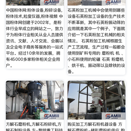
中国粉体网:粉体设备,粉碎设备,
石英粉加工机械中会使用到哪些
粉体技术,粒度仪器,粉体视频 中
设备石英粉加工设备的生产技术
国粉体网创建于2002年，是粉
不断革新，其中石英粉振动筛的
体行业早成立的网站之一，致力
应用就是其中一个例子，下面就
于为粉体行业相关从业人员提供
介绍一下石英粉加工机械的相关
资讯、文献、人才交流、会展以
情况。 石英粉加工机械根据生
及企业电子商务等服务的一站式
产工艺流程，生产过程一般都会
平台。经过10余年的发展，拥
使用到矿料专用的 磨粉机 机 、
有45000多家粉体相关企业用
小石料使用的轮碾 石英 粉磨机
户。
、烘干机、振动筛以及除铁的设
备。
方解石磨粉机,方解石粉碎机,方
购买加工方解石粉机器设备 方
解石制粉设备,方-黎明重工科技
解石磨粉机-梯形磨粉机供应 购