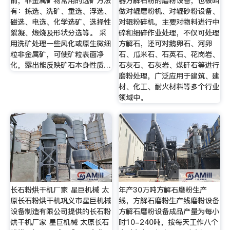
前，非金属矿物常用的选矿方法
器方解石粉的磨粉设备，也被叫
有：拣选、洗矿、重选、浮选、
做对辊磨粉机、对辊砂粉设备、
磁选、电选、化学选矿、选择性
对辊粉碎机，主要对物料进行中
絮凝、煅烧及形状分选等。 采
碎和细碎作业处理，不仅可处理
用洗矿处理一些风化或原生微细
方解石，还可对鹅卵石、河卵
粒非金属矿，可使矿粒表面净
石、瓜米石、石英石、花岗岩、
化，露出能反映矿石本身性质…
石灰石、石灰岩、煤矸石等进行
磨粉处理，广泛应用于建筑、建
材、化工、耐火材料等多个行业
领域中。
长石粉烘干机厂家 星巨机械 太
年产30万吨方解石磨粉生产
原长石粉烘干机巩义市星巨机械
线，方解石磨粉生产线磨粉设备
设备制造有限公司提供的长石粉
方解石磨粉设备成品产量为每小
烘干机厂家 星巨机械 太原长石
时10-240吨，按每天工作八个