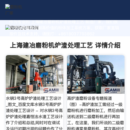
作为专业的 上海建冶磨粉机炉渣处理工艺 制造厂家，我们致
力于为您量身定制高价值的粉体加工系统方案。获取厂家直销
报价及技术支持，请拨打：+8618037793862
上海建冶磨粉机炉渣处理工艺 详情介绍
水钢3号高炉炉渣处理工艺设计
高炉渣磨粉设备专题报道
_图文_百度文库水钢3号高炉炉
（图）-高炉渣加工需经过一级
渣处理工艺设计 - 对水钢3号高
磨粉机进行磨粉加工，然后由输
炉炉渣处理嘉恒法水渣工艺设计
送机送到二级磨粉机进行再加
作了介绍和总结,同时对在调试
工。在这里，我们所说的二级磨
及运行初期出现的问题也作了分
粉机通常是磨粉机，其次再经过