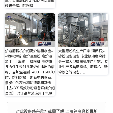
整形齿辊磨粉机碎石砂粉设备细
碎设备常用的粉磨
炉渣磨粉机介绍高炉渣和水渣-
大型磨粉机生产厂家 河卵石头
-物料解析 高炉渣磨粉 高炉渣
砂粉设备设备 专业移动磨粉站
加工-上海建 - 磨粉机 高炉渣
是一家大型磨粉机生产厂家，专
是冶炼生铁时从高炉中排出的废
业生产各类磨粉机、磨粉机、砂
物，当炉温达到1400—1600℃
粉设备等设备，。
时，炉料熔融，矿石中的脉石、
焦炭中的灰分和助溶剂和其他
【去JYS高效砂粉设备详细介绍
页面】 对于高炉渣应用于气冷
对此设备感兴趣？或需了解 上海建冶磨粉机炉