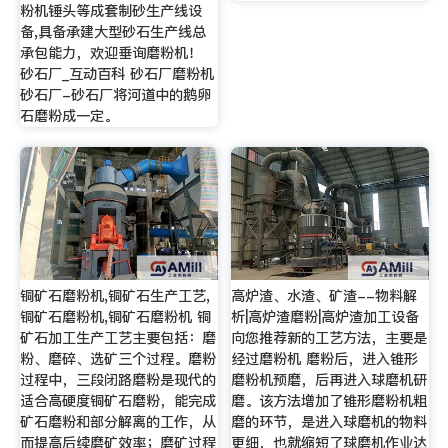
粉机锤头等成套制砂生产线设
备,具备承建大型砂石生产线总
承包能力，欢迎垂询磨粉机！
砂石厂_互动百科 砂石厂磨粉机
砂石厂-砂石厂将河道中的鹅卵
石磨粉成一定。
铜矿石磨粉机,铜矿石生产工艺,
高炉渣、水渣、矿渣--物料解
铜矿石磨粉机,铜矿石磨粉机 铜
析|高炉渣磨粉|高炉渣加工设备
矿石加工生产工艺主要包括：磨
向您推荐新的工艺方法，主要是
粉、磨碎、选矿三个过程。磨粉
经过磨粉机 磨粉后，进入锥形
过程中，三段闭路磨粉是现代的
磨粉机预磨，后再进入球磨机研
适合高硬度铜矿石磨粉，能完成
磨。该方法增加了锥形磨粉机粗
矿石磨粉和部分解离的工作，从
磨的环节，是进入球磨机的物料
而提高后续磨矿效率；磨矿过程
更细，也就缩短了球磨机作业达