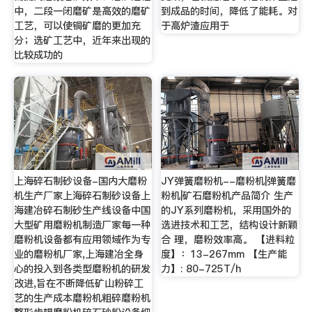
中，二段一闭磨矿是高效的磨矿
到成品的时间，降低了能耗。对
工艺，可以使铜矿磨的更加充
于高炉渣应用于
分；选矿工艺中，近年来出现的
比较成功的
上海碎石制砂设备-国内大磨粉
JY弹簧磨粉机--磨粉机|弹簧磨
机生产厂家上海碎石制砂设备上
粉机|矿石磨粉机产品简介 生产
海建冶碎石制砂生产线设备中国
的JY系列磨粉机，采用国外的
大型矿用磨粉机制造厂家每一种
选进技术和工艺，结构设计新颖
磨粉机设备都有应用领域作为专
合 理，磨粉效率高。 【进料粒
业的磨粉机厂家,上海建冶全身
度】：13-267mm 【生产能
心的投入到各类型磨粉机的研发
力】: 80-725T/h
改进,旨在不断降低矿山粉碎工
艺的生产成本磨粉机粗碎磨粉机