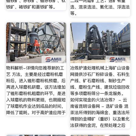
磁铁矿、赤铁矿、磁赤铁矿、钛
二段一闭磨矿工艺；选矿有重
铁矿、褐铁矿和菱铁矿等。
选、混汞选法、氰化法、浮选法
等。
物料解析-详情向您推荐新的工
冶炼炉渣处理机械上海矿山设备
艺 方法，主要是经过磨粉机磨
网提供沙石厂粉碎设备、石料生
粉后，进入锥形磨粉机预磨，后
产线、矿石磨粉线、制砂生产
再进入球磨机研磨。该方法增加
线、磨粉生产线、建筑垃圾回收
了锥形磨粉机粗磨的环节，是进
等多项磨粉筛分一条龙服务。
入球磨机的物料更细，也就缩短
如何实现金的火法冶炼？ - 云
了球磨机作业达到成品的时间，
南省昆明设备网 - 选矿设备 混
降低了能耗。对于高炉渣应用于
汞法所得到的海绵金、重选法所
得到的金精矿（重砂）以及氰化
法获得的金泥，在预处理之后