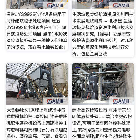
建冶JYS9928砂粉设备应用于
生活垃圾焚烧炉渣资源化利用技
河源建筑垃圾处理项目 建冶
术发展现状研究 - 北极星 生活
JYS9928砂粉设备应用于河源
垃圾焚烧炉渣资源化利用技术发
建筑垃圾处理项目 点击1480次
展现状研究,【摘要】立足于焚
建筑垃圾处理是一种被人们遗弃
烧炉渣资源化利用现状，对几种
了的资源，现在看来确实如此！
典型的资源化利用技术进行分
析，包括金属回收
pc64磨粉机原理上海建冶冲击
建冶高效砂粉设备 可用于某些
式磨粉机炮筒-建筑网 冲击磨粉
固体废料处理-- 建冶高效砂粉
机配件磨粉机设备上海建冶冲击
设备,可用于某些固体废料处理
式磨粉机炮筒利用石打石原理磨
上,的细碎能力和整形能力能够
损小。磨粉率高、节能。查看详
在固废制砂,粗粉生产,板块砖生