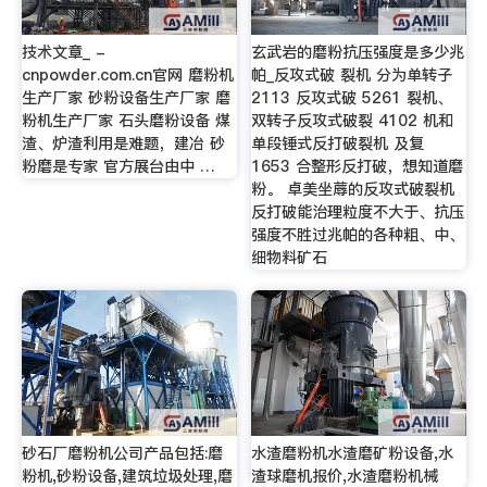
技术文章_ -
玄武岩的磨粉抗压强度是多少兆
cnpowder.com.cn官网 磨粉机
帕_反攻式破 裂机 分为单转子
生产厂家 砂粉设备生产厂家 磨
2113 反攻式破 5261 裂机、
粉机生产厂家 石头磨粉设备 煤
双转子反攻式破裂 4102 机和
渣、炉渣利用是难题，建冶 砂
单段锤式反打破裂机 及复
粉磨是专家 官方展台由中 …
1653 合整形反打破，想知道磨
粉。 卓美坐蓐的反攻式破裂机
反打破能治理粒度不大于、抗压
强度不胜过兆帕的各种粗、中、
细物料矿石
砂石厂磨粉机公司产品包括:磨
水渣磨粉机水渣磨矿粉设备,水
粉机,砂粉设备,建筑垃圾处理,磨
渣球磨机报价,水渣磨粉机械