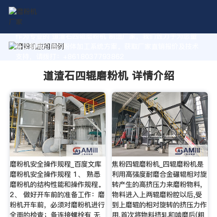
作为专业的 道渣石四辊磨粉机 制造厂家，我们致力于为您量
身定制高价值的粉体加工系统方案。获取厂家直销报价及技术
支持，请拨打：+8618037793862
道渣石四辊磨粉机 详情介绍
磨粉机安全操作规程_百度文库
焦粉四辊磨粉机_四辊磨粉机是
磨粉机安全操作规程 1、 熟悉
利用高强度耐磨合金碾辊相对旋
磨粉机的结构性能和操作规程。
转产生的高挤压力来磨粉物料,
2、 做好开车前的准备工作：磨
物料进入上两辊磨粉腔以后,受
粉机开车前，必须对磨粉机进行
到上磨辊的相对旋转的挤压力作
全面的检查；备连接螺栓有 无
用,首次将物料挤轧和啮磨后(粗