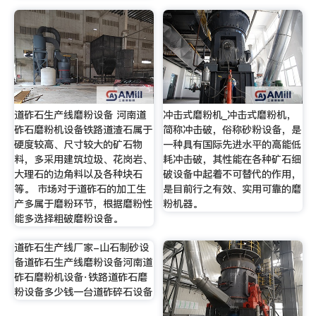
道砟石生产线磨粉设备 河南道
冲击式磨粉机_冲击式磨粉机，
砟石磨粉机设备铁路道渣石属于
简称冲击破，俗称砂粉设备，是
硬度较高、尺寸较大的矿石物
一种具有国际先进水平的高能低
料，多采用建筑垃圾、花岗岩、
耗冲击破，其性能在各种矿石细
大理石的边角料以及各种块石
破设备中起着不可替代的作用，
等。 市场对于道砟石的加工生
是目前行之有效、实用可靠的磨
产多属于磨粉环节，根据磨粉性
粉机器。
能多选择粗破磨粉设备。
道砟石生产线厂家-山石制砂设
备道砟石生产线磨粉设备河南道
砟石磨粉机设备·铁路道砟石磨
粉设备多少钱一台道砟碎石设备