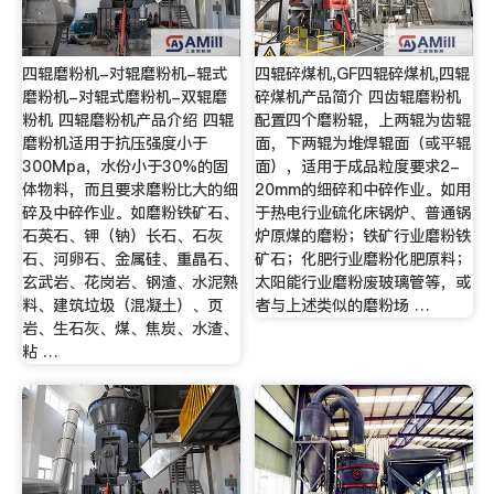
四辊磨粉机-对辊磨粉机-辊式
四辊碎煤机,GF四辊碎煤机,四辊
磨粉机-对辊式磨粉机-双辊磨
碎煤机产品简介 四齿辊磨粉机
粉机 四辊磨粉机产品介绍 四辊
配置四个磨粉辊，上两辊为齿辊
磨粉机适用于抗压强度小于
面，下两辊为堆焊辊面（或平辊
300Mpa，水份小于30%的固
面），适用于成品粒度要求2-
体物料，而且要求磨粉比大的细
20mm的细碎和中碎作业。如用
碎及中碎作业。如磨粉铁矿石、
于热电行业硫化床锅炉、普通锅
石英石、钾（钠）长石、石灰
炉原煤的磨粉；铁矿行业磨粉铁
石、河卵石、金属硅、重晶石、
矿石；化肥行业磨粉化肥原料；
玄武岩、花岗岩、钢渣、水泥熟
太阳能行业磨粉废玻璃管等，或
料、建筑垃圾（混凝土）、页
者与上述类似的磨粉场 …
岩、生石灰、煤、焦炭、水渣、
粘 …