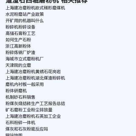
道渣石四辊磨粉机 相关推荐
上海建冶磨粉机欧式梯形磨煤机
水泥粉磨站产业政策
开矿用的机器叫什么
粉碎机粉碎设备
高强石膏粉工艺
如何生产石粉
浙江高新粉体
粉碎炼钢厂炉渣
海城市立式磨粉机厂
天津院的立磨
上海建冶磨粉机黄绣石花岗岩
上海建冶磨粉机湖北煤渣粉碎机
磨机内衬板一般采用
粉体研磨机
机制砂石料销售
粉煤灰烧结砖生产工艺报告总结
矿石磨粉工业粉尘排放量
上海建冶磨粉机石英加工企业
石料粉碎一体机
煤灰和石灰粉能反应吗
网站地图