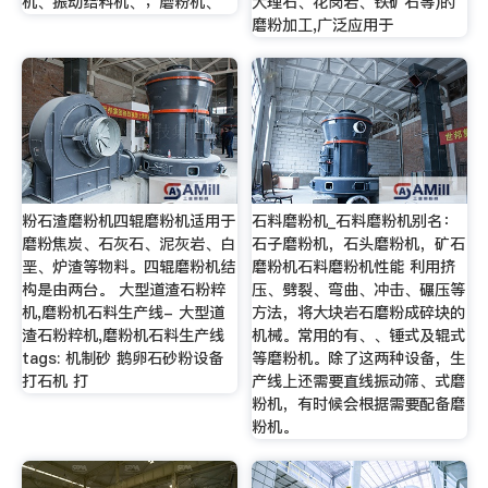
机、振动给料机、；磨粉机、
大理石、花岗岩、铁矿石等)的
磨粉加工,广泛应用于
粉石渣磨粉机四辊磨粉机适用于
石料磨粉机_石料磨粉机别名：
磨粉焦炭、石灰石、泥灰岩、白
石子磨粉机，石头磨粉机，矿石
垩、炉渣等物料。四辊磨粉机结
磨粉机石料磨粉机性能 利用挤
构是由两台。 大型道渣石粉粹
压、劈裂、弯曲、冲击、碾压等
机,磨粉机石料生产线- 大型道
方法，将大块岩石磨粉成碎块的
渣石粉粹机,磨粉机石料生产线
机械。常用的有、、锤式及辊式
tags: 机制砂 鹅卵石砂粉设备
等磨粉机。除了这两种设备，生
打石机 打
产线上还需要直线振动筛、式磨
粉机，有时候会根据需要配备磨
粉机。