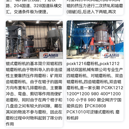
路、204国道、328国道纵横交
辊的挤压力进行二次挤轧和啮磨
汇，交通条件极为便捷。
(细破)后,后进入下两辊,再次
锟式磨粉机的基本简介双辊和四
pcxk1216磨粉机,pcxk1212
辊磨粉机由于物料导入的非连续
潍坊双固机械有限公司专业生产
性主要靠挤压作用磨粉；矿用双
四辊磨粉机、对辊磨粉机、双齿
齿辊磨粉机，由于在辊子的圆周
辊磨粉机,四齿辊磨粉机,双齿辊
方向布置有几排磨粉齿，主要靠
磨粉机,是一家长期 PCXK1212
冲击、弯曲、剪切等作用而使矿
1200*1200 980 400*1200
岩磨粉，同时由于在两个棍子和
100 小于8 980 顺企网济宁国
几盘齿之间有较大的间隙，藏在
能供应的【PCK0808
其间的物流不参与磨粉，因此在
PCK1010可逆锤式磨粉机 磨
磨粉过程中对物料起到了筛分的
粉机碎
作用