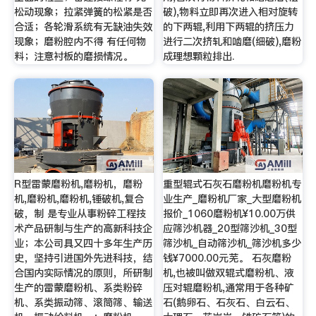
松动现象；拉紧弹簧的松紧是否
破),物料立即再次进入相对旋转
合适；各轮滑系统有无缺油失效
的下两辊,利用下两辊的挤压力
现象；磨粉腔内不得 有任何物
进行二次挤轧和啮磨(细破),磨粉
料；注意衬板的磨损情况。
成理想颗粒排出.
R型雷蒙磨粉机,磨粉机，磨粉
重型辊式石灰石磨粉机磨粉机专
机,磨粉机,磨粉机,锤破机,复合
业生产_磨粉机厂家_大型磨粉机
破，制 是专业从事粉碎工程技
报价_1060磨粉机¥10.00万供
术产品研制与生产的高新科技企
应筛沙机器_20型筛沙机_30型
业；本公司具又四十多年生产历
筛沙机_自动筛沙机_筛沙机多少
史，坚持引进国外先进科技，结
钱¥7000.00元芜。 石灰磨粉
合国内实际情况的原则，所研制
机,也被叫做双辊式磨粉机、液
生产的雷蒙磨粉机、系类粉碎
压对辊磨粉机,通常用于各种矿
机、系类振动筛、滚筒筛、输送
石(鹅卵石、石灰石、白云石、