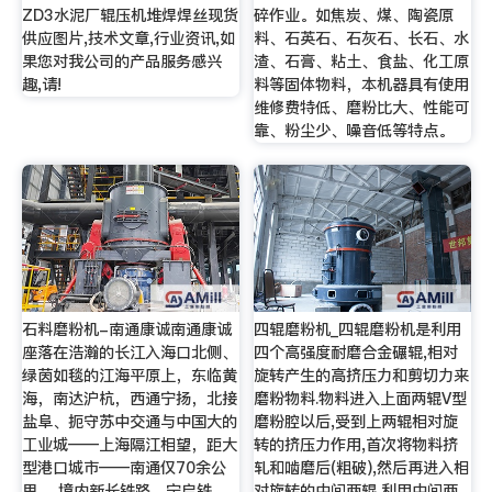
ZD3水泥厂辊压机堆焊焊丝现货
碎作业。如焦炭、煤、陶瓷原
供应图片,技术文章,行业资讯,如
料、石英石、石灰石、长石、水
果您对我公司的产品服务感兴
渣、石膏、粘土、食盐、化工原
趣,请!
料等固体物料，本机器具有使用
维修费特低、磨粉比大、性能可
靠、粉尘少、噪音低等特点。
石料磨粉机-南通康诚南通康诚
四辊磨粉机_四辊磨粉机是利用
座落在浩瀚的长江入海口北侧、
四个高强度耐磨合金碾辊,相对
绿茵如毯的江海平原上，东临黄
旋转产生的高挤压力和剪切力来
海，南达沪杭，西通宁扬，北接
磨粉物料.物料进入上面两辊V型
盐阜、扼守苏中交通与中国大的
磨粉腔以后,受到上两辊相对旋
工业城——上海隔江相望，距大
转的挤压力作用,首次将物料挤
型港口城市——南通仅70余公
轧和啮磨后(粗破),然后再进入相
里。 境内新长铁路、宁启铁
对旋转的中间两辊,利用中间两