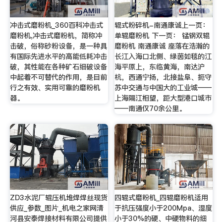
冲击式磨粉机_360百科冲击式
辊式粉碎机-南通康诚上一页：
磨粉机,冲击式磨粉机，简称冲
单辊磨粉机 下一页： 锰钢双辊
击破，俗称砂粉设备，是一种具
磨粉机 南通康诚 座落在浩瀚的
有国际先进水平的高能低耗冲击
长江入海口北侧、绿茵如毯的江
破，其性能在各种矿石细破设备
海平原上，东临黄海，南达沪
中起着不可替代的作用，是目前
杭，西通宁扬，北接盐阜、扼守
行之有效、实用可靠的磨粉机
苏中交通与中国大的工业城——
器。
上海隔江相望，距大型港口城市
——南通仅70余公里。
ZD3水泥厂辊压机堆焊焊丝现货
四辊式磨粉机_四辊磨粉机适用
供应_参数_图片_机电之家网清
于抗压强度小于200Mpa、湿度
河县安泰焊接材料有限公司提供
小于30%的硬、中硬物料的细