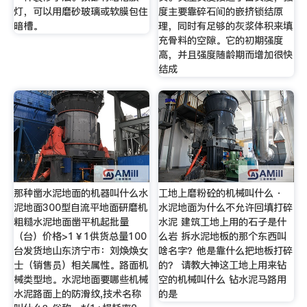
灯，可以用磨砂玻璃或软膜包住
度主要靠碎石间的嵌挤锁结原
暗槽。
理，同时有足够的灰浆体积来填
充骨料的空隙。它的初期强度
高，并且强度随龄期而增加很快
结成
那种凿水泥地面的机器叫什么水
工地上磨粉砼的机械叫什么 ·
泥地面300型自流平地面研磨机
水泥地面为什么不允许回填打碎
粗糙水泥地面凿平机起批量
水泥 建筑工地上用的石子是什
（台）价格>1￥1供货总量100
么岩 拆水泥地板的那个东西叫
台发货地山东济宁市：刘焕焕女
啥名字？他是靠什么把地板打碎
士（销售员）相关属性。路面机
的？ 请教大神这工地上用来钻
械类型地。水泥地面要哪些机械
空的机械叫什么 钻水泥马路用
水泥路面上的防滑纹,技术名称
的是