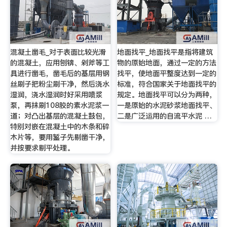
混凝土凿毛_对于表面比较光滑
地面找平_地面找平是指将建筑
的混凝土，应用刨锛、剁斧等工
物的原始地面，通过一定的方法
具进行凿毛，凿毛后的基层用钢
找平，使地面平整度达到一定的
丝刷子把粉尘刷干净，然后浇水
标准，符合国家关于地面找平的
湿润，浇水湿润时好采用喷浆
规定。地面找平可以分为两种，
泵，再抹刷108胶的素水泥浆一
一是原始的水泥砂浆地面找平、
道；对凸出基层的混凝土鼓包，
二是广泛运用的自流平水泥 …
特别对嵌在混凝土中的木条和碎
木片等，要用錾子先剔凿干净，
并按要求剔平处理。