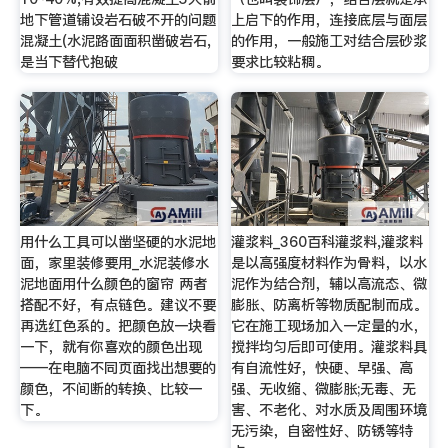
地下管道铺设岩石破不开的问题
上启下的作用，连接底层与面层
混凝土(水泥路面面积凿破岩石,
的作用，一般施工对结合层砂浆
是当下替代抱破
要求比较粘稠。
用什么工具可以凿坚硬的水泥地
灌浆料_360百科灌浆料,灌浆料
面，家里装修要用_水泥装修水
是以高强度材料作为骨料，以水
泥地面用什么颜色的窗帘 两者
泥作为结合剂，辅以高流态、微
搭配不好，有点链色。建议不要
膨胀、防离析等物质配制而成。
再选红色系的。把颜色放一块看
它在施工现场加入一定量的水，
一下，就有你喜欢的颜色出现
搅拌均匀后即可使用。灌浆料具
——在电脑不同页面找出想要的
有自流性好，快硬、早强、高
颜色，不间断的转换、比较一
强、无收缩、微膨胀;无毒、无
下。
害、不老化、对水质及周围环境
无污染，自密性好、防锈等特