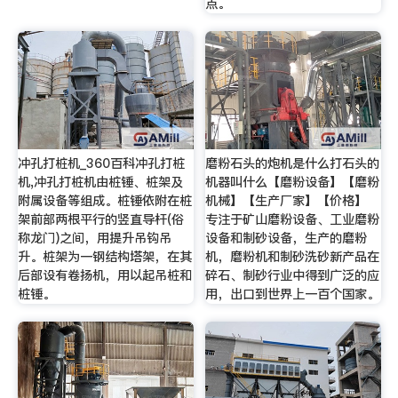
点。
冲孔打桩机_360百科冲孔打桩
磨粉石头的炮机是什么打石头的
机,冲孔打桩机由桩锤、桩架及
机器叫什么【磨粉设备】【磨粉
附属设备等组成。桩锤依附在桩
机械】【生产厂家】【价格】
架前部两根平行的竖直导杆(俗
专注于矿山磨粉设备、工业磨粉
称龙门)之间，用提升吊钩吊
设备和制砂设备，生产的磨粉
升。桩架为一钢结构塔架，在其
机，磨粉机和制砂洗砂新产品在
后部设有卷扬机，用以起吊桩和
碎石、制砂行业中得到广泛的应
桩锤。
用，出口到世界上一百个国家。