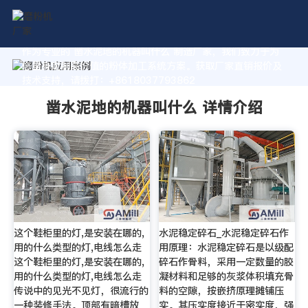
作为专业的 凿水泥地的机器叫什么 制造厂家，我们致力于为
您量身定制高价值的粉体加工系统方案。获取厂家直销报价及
技术支持，请拨打：+8618037793862
凿水泥地的机器叫什么 详情介绍
这个鞋柜里的灯,是安装在哪的,
水泥稳定碎石_水泥稳定碎石作
用的什么类型的灯,电线怎么走
用原理：水泥稳定碎石是以级配
这个鞋柜里的灯,是安装在哪的,
碎石作骨料，采用一定数量的胶
用的什么类型的灯,电线怎么走
凝材料和足够的灰浆体积填充骨
传说中的见光不见灯，很流行的
料的空隙，按嵌挤原理摊铺压
一种装修手法。顶部有暗槽放
实。其压实度接近于密实度，强