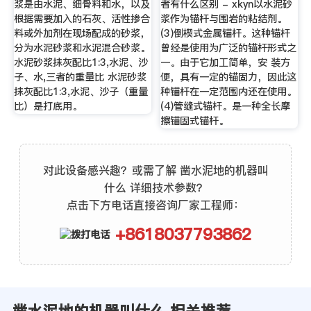
浆是由水泥、细骨料和水，以及
者有什么区别 - xkyn以水泥砂
根据需要加入的石灰、活性掺合
浆作为锚杆与围岩的粘结剂。
料或外加剂在现场配成的砂浆，
(3)倒楔式金属锚杆。这种锚杆
分为水泥砂浆和水泥混合砂浆。
曾经是使用为广泛的锚杆形式之
水泥砂浆抹灰配比1:3,水泥、沙
一。由于它加工简单，安 装方
子、水,三者的重量比 水泥砂浆
便，具有一定的锚固力，因此这
抹灰配比1:3,水泥、沙子（重量
种锚杆在一定范围内还在使用。
比）是打底用。
(4)管缝式锚杆。是一种全长摩
擦锚固式锚杆。
对此设备感兴趣？或需了解 凿水泥地的机器叫
什么 详细技术参数？
点击下方电话直接咨询厂家工程师：
+8618037793862