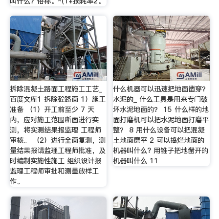
叫什么？俗称。*(1+损耗率2。
拆除混凝土路面工程施工工艺_
什么机器可以迅速把地面凿穿？
百度文库1 拆除砼路面 1）施工
水泥的_ 什么工具是用来专门破
准备 （1）开工前至少 7 天
坏水泥地面的？ 15 什么样的地
内，应对施工范围断面进行实
面打磨机可以把水泥地面打磨平
测，将实测结果报监理 工程师
整？ 8 用什么设备可以把混凝
审核。 （2）进行全面复测，测
土地面磨平 2 可以捣烂地面的
量结果报请监理工程师批准，及
机器叫什么? 用锥子把地凿开的
时编制实施性施工 组织设计报
机器叫什么 11
监理工程师审批和测量放样工
作。