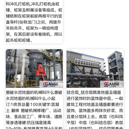
科冲孔打桩机,冲孔打桩机由桩
锤、桩架及附属设备等组成。桩
锤依附在桩架前部两根平行的竖
直导杆(俗称龙门)之间，用提升
吊钩吊升。桩架为一钢结构塔
架，在其后部设有卷扬机，用以
起吊桩和桩锤。
凿破水泥地面的机械叫什么凿破
结合层_结合层就是地面及墙面
水泥地面的机械叫什么,小起
进行装饰时的装饰面中层。一般
订:1供货总量:100关键字:混凝
建筑工程对地面及墙面都要进行
土 翻修 凿破机械修理厂、运动
装饰，装饰面多用抹灰砂浆，而
场、食品加工厂、停车场、道路
且是分层抹上去。底层（也叫找
等渗透增硬:抗压强度提高
平层）中层（也叫结合层）表层
10~40%,有效提高混凝土5天前
（也叫装饰层），结合层就是承