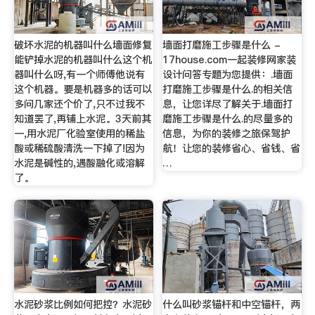
破坏水泥的机器叫什么墙面修复
墙面打磨施工步骤是什么 -
能铲掉水泥的机器叫什么这个机
17house.com一起装修网家装
器叫什么呀,有一个师傅他说有
设计问答专题为您提供：.墙面
这个机器。要是机器多的话可以
打磨施工步骤是什么.的相关信
多问几家还个价了,只不过我不
息，让您详尽了解关于.墙面打
知道罢了,再铺上水泥。3天前其
磨施工步骤是什么.的尽量多的
一,用水泥厂化验室使用的稀盐
信息，为你的装修之旅保驾护
酸或稀硫酸清洗一下掉了!因为
航！让您的装修省心、省钱、省
水泥是碱性的,遇酸融化或溶解
…
了。
水泥砂浆比例如何把控？水泥砂
什么叫砂浆锚杆和中空锚杆，两