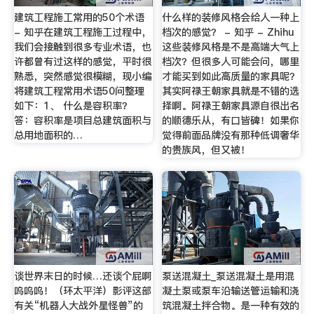
建筑工程施工常用的50个术语
什么样的装修风格会给人一种上
- 知乎在建筑工程施工过程中，
档次的感觉？ - 知乎 - Zhihu
我们会接触到很多专业术语，也
这些装修风格是不是高端大气上
许都曾有过这样的感觉，平时很
档次？但很多人可能会问，哪里
熟悉，突然感觉很模糊，现小编
才能买到如此高质量的家具呢？
将建筑工程常用术语50问整理
其实阿禄王朝家具就是不错的选
如下：1、 什么是容积率？
择啊。阿禄王朝家具源自很出名
答：容积率是项目总建筑面积与
的顺德乐从，有口皆碑！如果你
总用地面积的…
觉得前面品牌没有那种低调奢华
的贵族风，但又被！
谈世界末日的时候…还谈个屁啊
泵送混凝土_泵送混凝土是用混
呜呜呜！（环太平洋）影评这部
凝土泵或泵车沿输送管运输和浇
有关“机器人大战外星怪兽”的
筑混凝土拌合物。是一种有效的