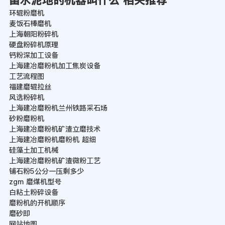
凿水泥地的机器叫什么 相关推荐
环辊粉磨机
麦饭石棒磨机
上海朝阳粉碎机
硬盘粉碎机原理
钙粉深加工设备
上海建冶磨粉机加工焦炭设备
工艺流程图
福建磨辊拉丝
风选粉碎机
上海建冶磨粉机兰州铁路采石场
砂粉磨粉机
上海建冶磨粉机矿渣立磨技术
上海建冶磨粉机磨粉机 超细
硅藻土加工机械
上海建冶磨粉机矿渣微粉工艺
铺石粉5公分一压剩多少
zgm 磨煤机型号
白粘土粉碎设备
磨粉机的开机顺序
磨砂即
网站地图