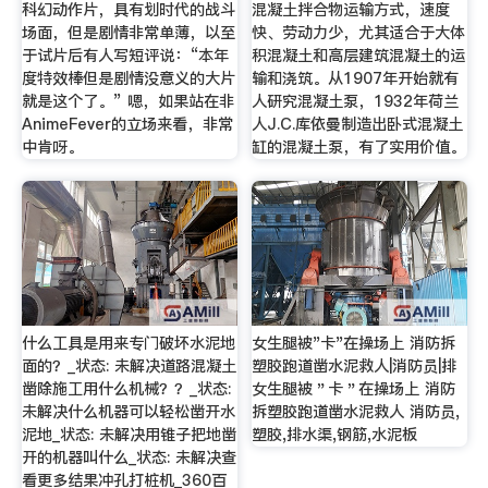
科幻动作片，具有划时代的战斗
混凝土拌合物运输方式，速度
场面，但是剧情非常单薄，以至
快、劳动力少，尤其适合于大体
于试片后有人写短评说：“本年
积混凝土和高层建筑混凝土的运
度特效棒但是剧情没意义的大片
输和浇筑。从1907年开始就有
就是这个了。” 嗯，如果站在非
人研究混凝土泵，1932年荷兰
AnimeFever的立场来看，非常
人J.C.库依曼制造出卧式混凝土
中肯呀。
缸的混凝土泵，有了实用价值。
什么工具是用来专门破坏水泥地
女生腿被"卡"在操场上 消防拆
面的？_状态: 未解决道路混凝土
塑胶跑道凿水泥救人|消防员|排
凿除施工用什么机械？？_状态:
女生腿被＂卡＂在操场上 消防
未解决什么机器可以轻松凿开水
拆塑胶跑道凿水泥救人 消防员,
泥地_状态: 未解决用锥子把地凿
塑胶,排水渠,钢筋,水泥板
开的机器叫什么_状态: 未解决查
看更多结果冲孔打桩机_360百