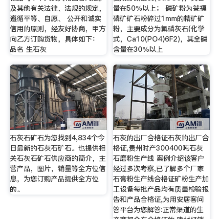
及其他有关法律、法规的规定，
量在50％以上； 磷矿粉为瓮福
遵循平等、自愿、 公开和诚实
磷矿矿石粉碎过1mm的精矿矿
信用的原则，经友好协商，甲方
粉，主要成分为氟磷灰石(化学
向乙方订购货物，具体如下：
式，Ca10(PO4)6F2)，其全磷
品名 生石灰
含量在30％以上
石灰石矿石为您找到4,834个今
石灰的出厂合格证石灰的出厂合
日最新的石灰石矿石。也提供相
格证,贵州时产300400吨石灰
关石灰石矿石供应商的简介，主
石磨粉生产线 案例介绍该客户
营产品，图片，销量等全方位信
经过多次考察,已了解多个厂家
息，为您订购产品提供全方位
石膏粉生产线合格证矿粉生产加
的。
工设备每批产品均有质量检验报
告和产品合格证,为用安居客问
答平台为您解答:正常渠道的生