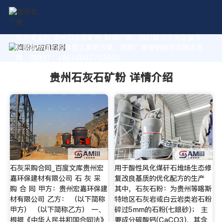
作为专业的 贵州石灰石矿粉 制造厂家，我们致力于为您量身
定制高价值的粉体加工系统方案。获取厂家直销报价及技术支
持，请拨打：+8618037793862
贵州石灰石矿粉 详情介绍
石灰采购合同_百度文库贵州宏
用于酸性风化煤矸石堆场生态修
嘉环保建材有限公司 石 灰 采
复改良基质的优化配方的生产
购 合 同 甲方：贵州宏嘉环保建
其中，石灰石粉：为贵州等喀斯
材有限公司 乙方： （以下简称
特地区石灰岩或白云岩类岩石粉
甲方） （以下简称乙方） 一、
碎过5mm的石粉(七眼砂)； 主
根据《中华人民共和国合同法》
要成分碳酸钙(CaCO3)，其含