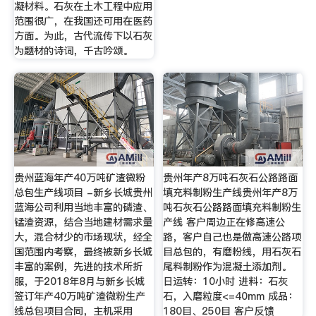
凝材料。石灰在土木工程中应用
范围很广，在我国还可用在医药
方面。为此，古代流传下以石灰
为题材的诗词，千古吟颂。
贵州蓝海年产40万吨矿渣微粉
贵州年产8万吨石灰石公路路面
总包生产线项目 -新乡长城贵州
填充料制粉生产线贵州年产8万
蓝海公司利用当地丰富的磷渣、
吨石灰石公路路面填充料制粉生
锰渣资源，结合当地建材需求量
产线 客户周边正在修高速公
大，混合材少的市场现状，经全
路，客户自己也是做高速公路项
国范围内考察，最终被新乡长城
目总包的，有磨粉线，用石灰石
丰富的案例，先进的技术所折
尾料制粉作为混凝土添加剂。
服，于2018年8月与新乡长城
日运转：10小时 进料：石灰
签订年产40万吨矿渣微粉生产
石，入磨粒度<=40mm 成品：
线总包项目合同，主机采用
180目、250目 客户反馈