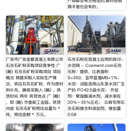
产商都会有合格证的,建材经销
商手里也会有的。
广安市广安金都混凝土有限公司
石灰石粉在混凝土应用的探讨-
石灰石矿粉采购项目竞争性 广
水泥网 - Ccement.com石灰
(略) 石灰石矿粉采购项目 项目
石粉：提供，比表面积
概况 根据采购人实际生产情
S=363，亚甲蓝值MB=1%；
况，供应石灰石矿粉，作为原材
水泥：试验选用山东某水泥厂生
料补充，确保采购人 (略) 。供
产的 PO42.5级水泥； 外加
货时间 两年 供货地点 广 (略)
剂：聚羧酸减水剂，减水率在
，即 (略) 市奎阁工业园。供货
30％～35％左右； 众森专用石
内容 石灰石矿粉预估总量为 *
灰石粉掺合料添加剂，掺加量
吨，预估金额 * 万元。
0.08