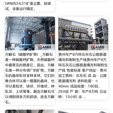
GRMS34.31矿渣立磨，经调
试，设备运行稳定。
方解石（碳酸钙矿物）_方解石
贵州年产8万吨石灰石公路路面
是一种碳酸钙矿物，天然碳酸钙
填充料制粉生产线贵州年产8万
中最常见的就是它。因此，方解
吨石灰石公路路面填充料制粉生
石是一种分布很广的矿物。方解
产线 性能标准 客户地址：贵州
石的晶体形状多种多样，它们的
加工物料：石灰石 成 品：公路
集合体可以是一簇簇的晶体，也
路面填充料 进料粒度：＜
可以是粒状、块状、纤维状、钟
40mm 成品粒度：180目、
乳状、土状等等。敲击方解石可
250目 产 能：年产8万吨 日运
以得到很多方形碎块，故名方解
转：10小时 设 …
石。