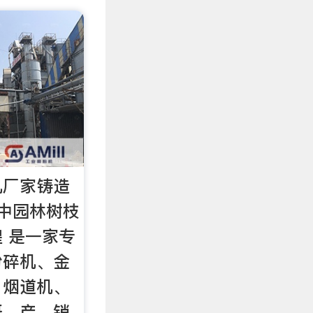
机厂家铸造
中园林树枝
 是一家专
粉碎机、金
、烟道机、
研、产、销