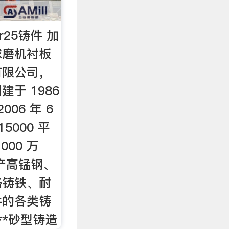
25铸件 加
球磨机衬板
有限公司，
于 1986
006 年 6
5000 平
00 万
产高锰钢、
铬铸铁、耐
件的各类铸
**砂型铸造