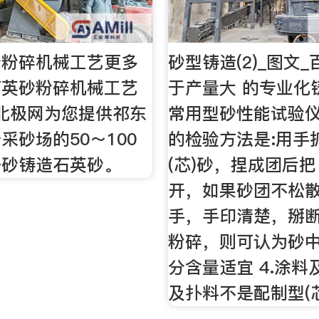
砂粉碎机械工艺更多
砂型铸造(2)_图文
石英砂粉碎机械工艺
于产量大 的专业化
 北极网为您提供祁东
常用型砂性能试验仪
采砂场的50～100
的检验方法是:用手
干砂铸造石英砂。
(芯)砂，捏成团后把
开，如果砂团不松
手，手印清楚，掰断
粉碎，则可认为砂
分含量适宜 4.涂料
及扑料不是配制型(