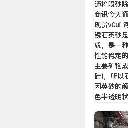
通榆喷砂除
商讯今天
现货v0u
锈石英砂
质，是一
性能稳定
主要矿物成
硅)，所以
因英砂的
色半透明状