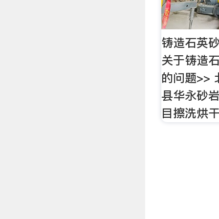
铸造石英
关于铸造
的问题>>
县华永砂岩
目擦洗烘