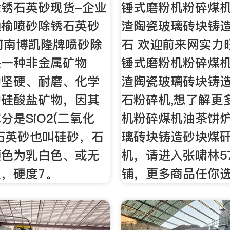
锈石英砂现货-企业
锤式磨粉机粉碎煤
通榆喷砂除锈石英砂
渣陶瓷玻璃砖块铸
i 河南博凯隆牌喷砂除
石 欢迎前来网实力
是一种非金属矿物
锤式磨粉机粉碎煤
种坚硬、耐磨、化学
渣陶瓷玻璃砖块铸
的硅酸盐矿物，因其
石粉碎机,想了解更
分是SiO2(二氧化
机粉碎煤机油茶饼
石英砂也叫硅砂，石
璃砖块铸造砂块煤
颜色为乳白色、或无
机，请进入张啸林5
，硬度7。
铺，更多商品任你