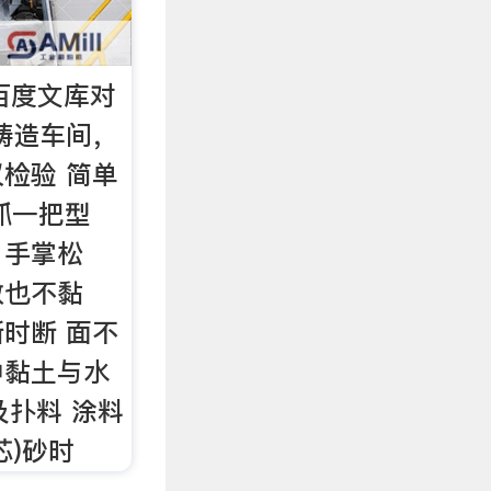
_百度文库对
铸造车间，
检验 简单
抓一把型
 手掌松
散也不黏
时断 面不
中黏土与水
及扑料 涂料
芯)砂时