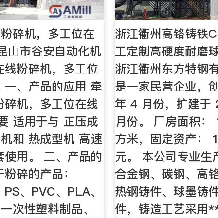
线粉碎机，多工位在
浙江衢州高铬铸铁Cr
昆山市谷安自动化机
工定制高硬度耐磨
在线粉碎机，多工位
浙江衢州东方特钢
 一、产品的应用 牵
是一家民营企业，创建
粉碎机，多工位在线
年 4 月份，扩建于 2
 要 适用于与 正压成
月份。 厂房面积： 1
机和 热成型机 高速
方米，固定资产： 10
套使用。 二、产品的
元。 本公司专业生
于粉碎的产品：
合金钢、碳钢、高
、PS、PVC、PLA、
热钢铸件、球墨铸
等一次性塑料制品、
件，铸造工艺采用*