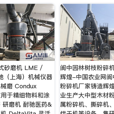
砂磨机 LME /
阆中园林树枝粉碎
 耐驰（上海）机械仪器
辉煌-中国农业网阆
磨 Condux
粉碎机厂家铸造辉煌
 - 应用于精细物料和涂
业生产大中型木材
 研磨机 耐驰医药&
属粉碎机、撕碎机
DeltaVita 灵活
烘干机等设备，集