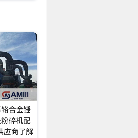
高铬合金锤
头粉碎机配
供应商了解