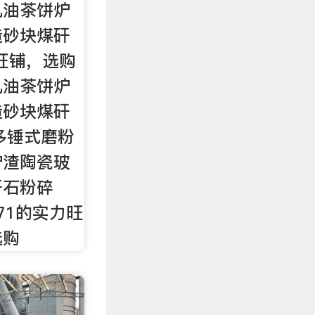
机油茶饼炉
造砂块煤矸
旺铺，选购
机油茶饼炉
造砂块煤矸
多锤式磨粉
炉渣陶瓷玻
矸石粉碎
71的实力旺
选购