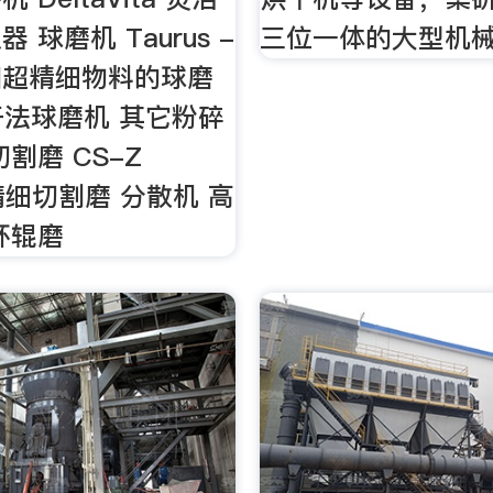
 球磨机 Taurus -
三位一体的大型机
和超精细物料的球磨
r干法球磨机 其它粉碎
割磨 CS-Z
 精细切割磨 分散机 高
环辊磨