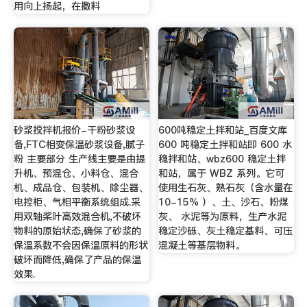
用向上扬起，在撒料
砂浆搅拌机报价-干粉砂浆设
600吨稳定土拌和站_百度文库
备,FTC相变保温砂浆设备,腻子
600 吨稳定土拌和站即 600 水
粉 主要部分 生产线主要是由提
稳拌和站、wbz600 稳定土拌
升机、预混仓、小料仓、混合
和站，属于 WBZ 系列。它可
机、成品仓、包装机、除尘器、
使用生石灰、熟石灰（含水量在
电控柜、气相平衡系统组成.采
10-15% ）、土、沙石、粉煤
用双轴桨叶高效混合机,不破坏
灰、 水泥等为原料，生产水泥
物料的原始状态,确保了砂浆的
稳定沙砾、灰土稳定基料、可压
保温系数不会因保温原料的形状
混凝土等基层物料。
破坏而降低,确保了产品的保温
效果.