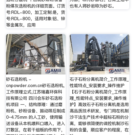
粉煤灰选粉机的详细页面。订货
也有人将砂岩称为砂石。
号:RDL-800，加工定制:是，货
号:RDL-800，适用对象:铝、锌
等金属灰，应用
砂石选粉机 -
石子石粉分离机简介_工作原理_
cnpowder.com.cn砂石选粉机,
性能特点_安装要求_操作维护
工作原理立式,江苏瑞嘉环保科
【石子石粉分离机简介_工作原
技有限公司 四川会东砂石选粉
理_性能特点_安装要求_操作维
机项目 一、结构原理：通过磨
护】高效石子石粉分离机是选用
粉机、砂粉设备、振动筛后制成
高品质技术研发，专门用在机制
0~4.75mm 的人工砂，使用输
沙干法生产技术中超标石粉的分
送设备从本机喂料口喂入，进入
离，能够很简便的调控机制沙石
打散区，在若干组板的作用下，
粉的含量，顺应客户的程度，在