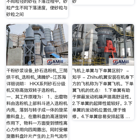
不同粒径的砂在下落过程中，砂
砂
粒产生不同下落速度，使砂粒与
砂粒之间
干粉砂浆设备_砂石选粉机_三筒
飞机上单翼与下单翼区别？ -
烘干机_选粉机_沸腾炉-江苏海
知乎 - Zhihu机翼安装在机身下
详细说明： HKX系列砂石分级
方的飞机称为下单翼飞机。下单
机又称高效双转子选粉机。
翼飞机的优点： 1.下单翼有助
一、其工作原理为： 1、出磨物
于屏蔽发动机噪声提高舒适性。
料由选粉机上部料斗进入选粉机
2.下单翼的起降性能较好。3.下
内壳，落到与转子成一体的旋桨
单翼的发动机位置低,便于维
撒料盘上，在撒料盘的高速旋转
修。4.下单翼容易安排起落 …
作用下，物料一方面受到惯性离
心力作用向四周撒出，同时受螺
旋撒料盘叶片产生的上升气流作