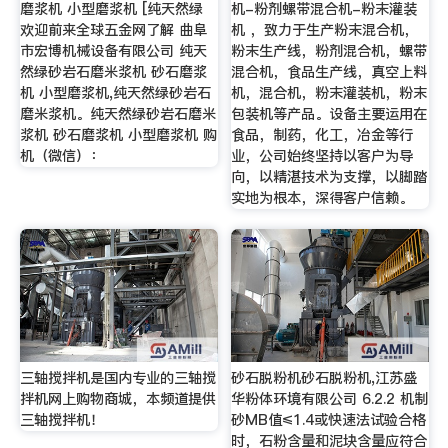
磨浆机 小型磨浆机 [纯天然绿
机-粉剂螺带混合机-粉末灌装
欢迎前来全球五金网了解 曲阜
机 ，致力于生产粉末混合机，
市宏博机械设备有限公司 纯天
粉末生产线，粉剂混合机，螺带
然绿砂岩石磨米浆机 砂石磨浆
混合机，食品生产线，真空上料
机 小型磨浆机,纯天然绿砂岩石
机，混合机，粉末灌装机，粉末
磨米浆机。纯天然绿砂岩石磨米
包装机等产品。设备主要运用在
浆机 砂石磨浆机 小型磨浆机 购
食品，制药，化工，冶金等行
机（微信）：
业，公司始终坚持以客户为导
向，以精湛技术为支撑，以脚踏
实地为根本，深得客户信赖。
三轴搅拌机是国内专业的三轴搅
砂石脱粉机砂石脱粉机,江苏盛
拌机网上购物商城，本频道提供
华粉体环境有限公司 6.2.2 机制
三轴搅拌机！
砂MB值≤1.4或快速法试验合格
时，石粉含量和泥块含量应符合