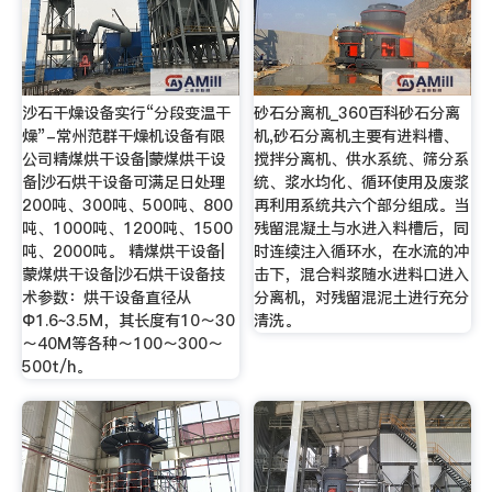
沙石干燥设备实行“分段变温干
砂石分离机_360百科砂石分离
燥”-常州范群干燥机设备有限
机,砂石分离机主要有进料槽、
公司精煤烘干设备|蒙煤烘干设
搅拌分离机、供水系统、筛分系
备|沙石烘干设备可满足日处理
统、浆水均化、循环使用及废浆
200吨、300吨、500吨、800
再利用系统共六个部分组成。当
吨、1000吨、1200吨、1500
残留混凝土与水进入料槽后，同
吨、2000吨。 精煤烘干设备|
时连续注入循环水，在水流的冲
蒙煤烘干设备|沙石烘干设备技
击下，混合料浆随水进料口进入
术参数：烘干设备直径从
分离机，对残留混泥土进行充分
Φ1.6~3.5M，其长度有10～30
清洗。
～40M等各种～100～300～
500t/h。