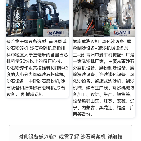
聚合物干燥设备选型-南通康诚
螺旋式洗沙机-风化沙设备-磨
沙石粉碎机 沙石粉碎机是指排
粉制沙设备-筛沙机械设备加
料中粒度大于三毫米的含量占总
工-爱 青州市爱平机械配件厂是
排料量50％以上的粉石机械。
一家洗沙机厂家，主要从事沙石
沙石粉碎作业常按给料和排料粒
分离机设备、磨粉制沙设备、磨
度的大小分为粗碎沙石粉碎机,
粉洗沙设备、海沙淡化设备、风
沙石设备、中碎砂石磨粉机,沙
化沙设备、螺旋式洗沙机、制沙
石设备和细碎砂石磨粉机,沙石
机械、碎石生产线、筛沙机械设
设备。 刮板输送机
备加工、设计、生产、销售等，
设备热销山东、江苏、安徽、辽
宁、内蒙古、黑龙江、福建、广
西等省份。
对此设备感兴趣？或需了解 沙石粉桨机 详细技