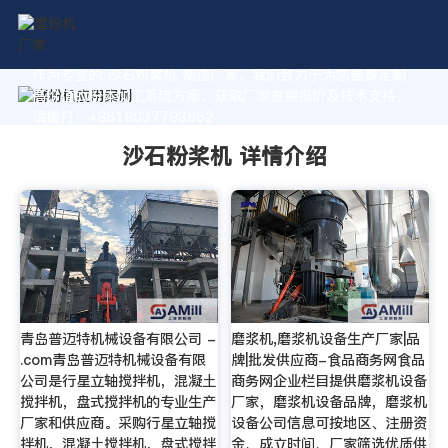
作为专业的 沙石粉桨机 制造厂家，我们致力于为您量身定制
高价值的粉体加工系统方案。获取厂家直销报价及技术支持，
请拨打：+8618037793862
沙石粉桨机 详情介绍
青岛普迈特机械设备有限公司 -
磨浆机,磨浆机设备生产厂家|品
.com青岛普迈特机械设备有限
牌|批发供应商-食品商务网食品
公司是行星立轴搅拌机，混凝土
商务网企业栏目提供磨浆机设备
搅拌机，盘式搅拌机的专业生产
厂家，磨浆机设备品牌，磨浆机
厂家和供应商。采购行星立轴搅
设备公司信息可按地区、注册资
拌机，混凝土搅拌机，盘式搅拌
金、成立时间、厂家筛选优质供