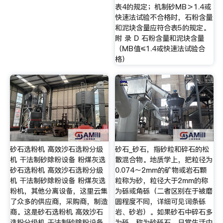
表4的规定；机制砂MB＞1.4或
快速法试验不合格时，石粉含量
和泥块含量应符合表5的规定。
附 录 D 石粉含量和泥块含量
（MB值≤1.4或快速法试验合
格）
砂石选粉机 高效沙石选粉分级
砂石_砂石，指砂粒和碎石的松
机 干法制砂除粉设备 粉煤灰选
散混合物。地质学上，把粒径为
砂石选粉机 高效沙石选粉分级
0.074～2mm的矿物或岩石颗
机 干法制砂除粉设备 粉煤灰选
粒称为砂，粒径大于2mm的称
粉机，其他分离设备，这里云集
为砾或角砾（二者区别在于被磨
了众多的供应商，采购商，制造
圆程度不同，详细可见词条砾
商。这是砂石选粉机 高效沙石
岩、砂岩）。如果砂石中碎石多
选粉分级机 干法制砂除粉设备
为砾，称为砂砾石。日常生活中