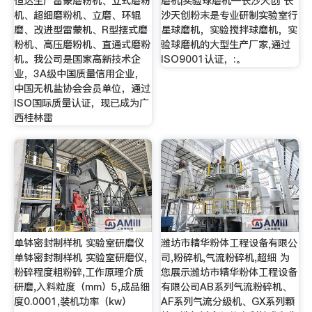
恒达生产雷蒙磨粉机、立式磨粉
磨机|实验球磨机—长沙天创 长
机、超细磨粉机、立磨、环辊
沙天创粉末是专业研制实验室行
磨、改进型雷蒙机、R型摆式磨
星球磨机，实验搅拌球磨机，实
粉机、高压磨粉机、直通式磨粉
验球磨机的大型生产厂家,通过
机。我公司是国家高新技术企
ISO9001认证，:。
业，3A级中国质量信用企业，
中国无机盐协会会员单位，通过
ISO国际质量认证，现已成为广
西桂林雷
单钵密封制样机 实验室研磨仪
潍坊市精华粉体工程设备有限公
单钵密封制样机 实验室研磨仪,
司,粉碎机,气流粉碎机,超细 为
粉碎程度粗粉碎,工作原理介质
您展示潍坊市精华粉体工程设备
研磨,入料粒度（mm）5,成品细
有限公司AB系列气流粉碎机、
度0.0001,装机功率（kw）
AF系列气流分级机、GX系列颗