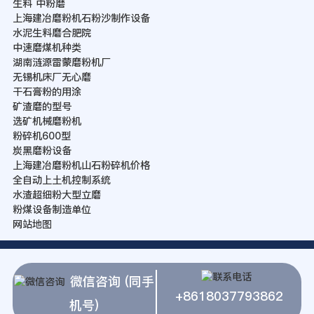
生料 中粉磨
上海建冶磨粉机石粉沙制作设备
水泥生料磨合肥院
中速磨煤机种类
湖南涟源雷蒙磨粉机厂
无锡机床厂无心磨
干石膏粉的用涂
矿渣磨的型号
选矿机械磨粉机
粉碎机600型
炭黑磨粉设备
上海建冶磨粉机山石粉碎机价格
全自动上土机控制系统
水渣超细粉大型立磨
粉煤设备制造单位
网站地图
微信咨询 (同手
+8618037793862
机号)