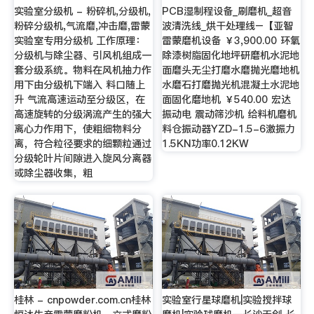
实验室分级机 - 粉碎机,分级机,
PCB湿制程设备_刷磨机_超音
粉碎分级机,气流磨,冲击磨,雷蒙
波清洗线_烘干处理线–【亚智
实验室专用分级机 工作原理：
雷蒙磨机设备 ￥3,900.00 环氧
分级机与除尘器、引风机组成一
除漆树脂固化地坪研磨机水泥地
套分级系统。物料在风机抽力作
面磨头无尘打磨水磨抛光磨地机
用下由分级机下端入 料口随上
水磨石打磨抛光机混凝土水泥地
升 气流高速运动至分级区，在
面固化磨地机 ￥540.00 宏达
高速旋转的分级涡流产生的强大
振动电 震动筛沙机 给料机磨机
离心力作用下，使粗细物料分
料仓振动器YZD-1.5-6激振力
离，符合粒径要求的细颗粒通过
1.5KN功率0.12KW
分级轮叶片间隙进入旋风分离器
或除尘器收集，粗
桂林 - cnpowder.com.cn桂林
实验室行星球磨机|实验搅拌球