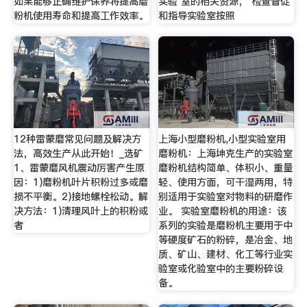
如果能够正确维护保养将提高磨
实验 室的相关资源， 检查督促
粉机使用寿命和提高工作效率。
和指导实验室按照
12种雷蒙磨常见问题及解决方
上海小型磨粉机,小型实验室用
法，高效生产从此开始！_选矿
磨粉机：上海坤克生产的实验室
1、雷蒙磨风机震动厉害产生原
磨粉机结构简单、体积小、重量
因：1)磨粉机叶片积粉过多或磨
轻、使用方面，可干湿两用，特
损不平衡。2)接地螺栓松动。解
别适用于实验室对物料的研磨作
决方法：1)清理风叶上的积粉或
业。 实验室磨粉机的用途：该
者
系列的实验是磨粉机主要用于中
等硬度矿石的粉碎，是冶金、地
质、矿山、建材、化工等行业实
验室或化验室中的主要粉碎设
备。