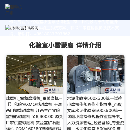
作为专业的 化验室小雷蒙磨 制造厂家，我们致力于为您量身
定制高价值的粉体加工系统方案。获取厂家直销报价及技术支
持，请拨打：+8618037793862
化验室小雷蒙磨 详情介绍
球磨机_雷蒙磨粉机_雷蒙磨机–
水泥化验室500×500统一试验
【】化验室XMQ型球磨机 干湿
小磨操作规程作业指导书_百度
两用智能球磨机 江西生产实验
文库水泥化验室500×500统一
室锥形球磨机 ￥6,900.00 源头
试验小磨操作规程作业指导书_
厂家供应球磨机 实验室矿石磨
人力资源管理_经管营销_专业资
样机 ZQM160*60智能锥形球
料。水泥化验室 500×500 统