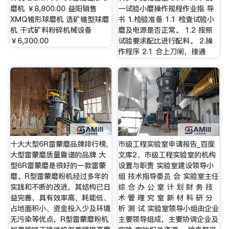
磨机 ￥8,800.00 益阳销售
一试验小磨操作规程作业指 导
XMQ锥形球磨机 选矿锥型球磨
书 1.检验准备 1.1 检查试验小
机 干式矿料粉碎机械设备
磨及电源是否正常。 1.2 按照
￥6,300.00
试验要求配比进行配料。 2.操
作程序 2.1 合上刀闸，接通
十大大型6R雷蒙磨品牌排行榜,
市级工程实验室申请报告_百度
大型雷蒙磨质量靠谱的品牌 大
文库2、市级工程实验室的机构
型6R雷蒙磨是很好的一款雷蒙
设置与职责 实验室建设领导小
磨。R型雷蒙磨粉机经过多年的
组 技术指导委员 会 实验室主任
实践和不断的改进，其结构已日
综 合 办 公 室 计 划 财 务 技
益完善，具有效率高、耗能低、
术 管 理 究 室 新 材 料 研 分
占地面积小、资金投入少及环境
析 测 试 实验室领导小组由企业
无污染等优点，R型雷蒙磨粉机
主要领导组成，主要协调企业及