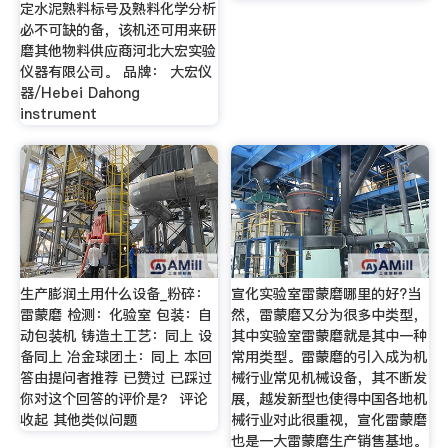
定水泥熟料标号及熟料化学分析
必不可缺的备，该机还可用来研
磨其他物料供应商河北大宏实验
仪器有限公司。 品牌： 大宏仪
器/Hebei Dahong
instrument
生产膨润土用什么设备_粉碎：
宣化实验室雷蒙磨哪里的好?当
雷蒙磨 检测：化验室 包装：自
然，雷蒙磨又分为很多中类型，
动包装机 铸造土工艺：同上 设
其中实验室雷蒙磨就是其中一种
备同上 冶金球团土：同上 本回
常用类型。雷蒙磨的引入成为机
答由提问者推荐 已赞过 已踩过
械行业常见机械设备，其不断发
你对这个回答的评价是？ 评论
展，越发新型也使得中国各地机
收起 其他类似问题
械行业对此很重视，宣化雷蒙磨
也是一大雷蒙磨生产销售基地。