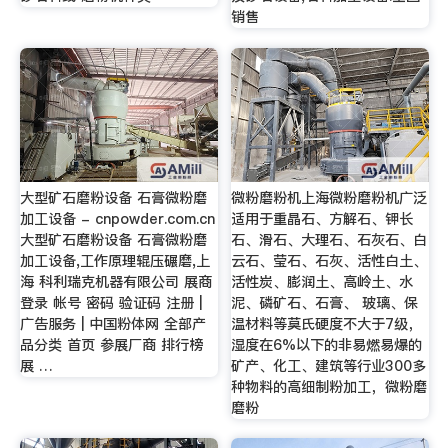
销售
大型矿石磨粉设备 石膏微粉磨
微粉磨粉机上海微粉磨粉机广泛
加工设备 - cnpowder.com.cn
适用于重晶石、方解石、钾长
大型矿石磨粉设备 石膏微粉磨
石、滑石、大理石、石灰石、白
加工设备,工作原理辊压碾磨,上
云石、莹石、石灰、活性白土、
海 科利瑞克机器有限公司 展商
活性炭、膨润土、高岭土、水
登录 帐号 密码 验证码 注册 |
泥、磷矿石、石膏、 玻璃、保
广告服务 | 中国粉体网 全部产
温材料等莫氏硬度不大于7级，
品分类 首页 参展厂商 排行榜
湿度在6%以下的非易燃易爆的
展 …
矿产、化工、建筑等行业300多
种物料的高细制粉加工，微粉磨
磨粉