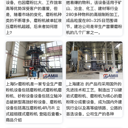
设备，也因磨粉比大、工作效率
燃易爆的物料。该设备适用于矿
高等优势深受客户的喜爱，但
山、冶金、化工、建材等行业
是，随着市场的变化，磨粉机种
280多种物料的高细制粉加工，
类的不断增多，磨粉机被单缸液
成品粒度在80-325目范围调
压磨粉机超越，后来者如何居
节。建冶公司是早生产雷蒙磨粉
上？
机的几个厂家之一。
上海5r磨粉机是一家专业生产磨
_上海建冶 的产品均采用国外的
粉机设备包括磨粉机式磨粉机磨
先进技术和工艺，制造出了以硬
粉机、砂粉设备设备包括立轴冲
岩式磨粉机、磨粉机为核心的磨
击破新型高效砂粉设备、磨粉机
粉筛分成套设备，成为国内外建
设备包括高压磨粉机4R/5R 立
筑行业以及高等级铁路、公路的
式超细摆式磨粉机 登陆后查看>
首选设备。公司生产的各种
商品介绍