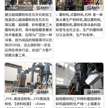
建冶超细磨粉机在石灰石粉加工
- 磨粉机,式磨粉机,石料 是一家
独具匠心超细磨粉机在石灰石
是从事生产粉碎机,高压磨粉机,
高压磨、超细磨、砂粉磨是三大
雷蒙磨粉机,磨粉机等设备的国
磨粉机系列，其中超细磨是要求
际型专业化企业。生产的磨粉筛
技术难度高、应用为广泛的一种
分以及各种。生产的各种。
设备，因为成品的细度高可以达
到2500目，这么细的粉一定会
应用在很多行业。欢迎广大客户
到建冶重工来。
JYX-高效选粉机-JYX高效选
超细磨粉机|三环微粉磨|超微粉
粉机 【进料粒度】: <5mm
碎机|超细粉生产线—上海建冶