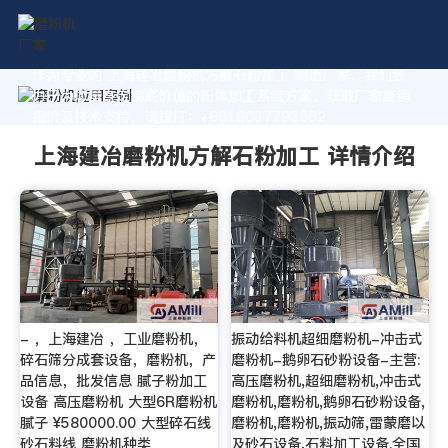
作为专业的 上海建冶磨粉机方解石粉加工 制造厂家，我们致
力于为您量身定制高价值的粉体加工系统方案。获取厂家直销
报价及技术支持，请拨打：+8618037793862
上海建冶磨粉机方解石粉加工 详情介绍
- ，上海建冶 ，工业磨粉机，
振动给料机超细磨粉机-冲击式
碎石筛分成套设备，磨粉机，产
磨粉机-鹅卵石砂粉设备-主营:
品信息，批发信息 腻子粉加工
高压磨粉机,超细磨粉机,冲击式
设备 高压磨粉机 大型6R磨粉机
磨粉机,磨粉机,鹅卵石砂粉设备,
腻子 ¥580000.00 大型碎石线
磨粉机,磨粉机,振动筛,雷蒙磨以
砂石料线 磨粉机种类
及砂石设备,石料加工设备.全国