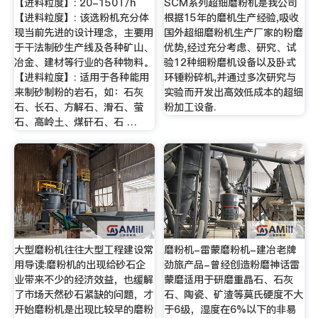
【进料粒度】: 20-150T/h
SCM系列超细磨粉机是我公司
【进料粒度】: 该选粉机充分体
根据15年的磨机生产经验,吸收
现当前先进的设计理念，主要用
国外超细磨粉机生产厂家的粉磨
于干法制砂生产线及各种矿山、
优势,经过充分考虑、研究、试
冶金、建材等行业的各种物料。
验12种细粉磨机设备以及卧式
【进料粒度】: 适用于各种能用
环锤粉碎机,并通过多次研究与
来制砂制粉的岩石，如：石灰
实验而开发出高效低成本的超细
石、长石、方解石、滑石、萤
粉加工设备.
石、高岭土、煤矸石、石 …
大型磨粉机往往大型工程建设常
磨粉机-雷蒙磨粉机-建冶老牌
用导读:磨粉机的出现给砂石企
劲旅产品-曾经创造粉磨神话雷
业带来不少的经济效益，也缓解
蒙磨适用于研磨重晶石、石灰
了市场天然砂石紧缺的问题，才
石、陶瓷、矿渣等莫氏硬度不大
开始磨粉机是出现比较早的磨粉
于6级，湿度在6%以下的非易