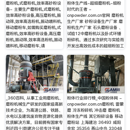
磨粉机,式磨粉机,效率高砂粉设
粉体生产线-超细磨粉机-细粉
备- 主要生产磨粉机,式磨粉机,
时代的王者 -
效率高砂粉设备,高压磨粉机,振
cnpowder.com.cn官网 磨粉机
动筛,效率高选粉机,振动喂料机,
生产厂家 砂粉设备生产厂家 磨
移动磨粉车,如需购买磨粉机,式
粉机生产厂家 石头磨粉设备 、
磨粉机,效率高砂粉设备,高压磨
试验12中磨粉机以及卧式环锤
粉机,振动筛,效率高选粉机,振动
粉碎机，通过多次研究与实验而
喂料机,移动磨粉车,请
开发出高效低成本的超细粉加工
_360百科, 从事工业用磨粉机、
粉体行业排行榜_中国粉体网 -
磨粉机械生产研发的国家级高新
cnpowder.com.cn磨粉机 雷蒙
技术企业，为高速公路、铁路、
磨 冷冻粉碎机 冲击磨 磨粉机
水电以及建筑废弃物资源化提供
粉体生产线 其它粉碎设备 移动
优质解决方案，目前拥有国家专
磨粉站 上海建冶 36493 咸阳
利近四十项!建冶公司专注于绿
金宏 35356 燕山中岛 33048