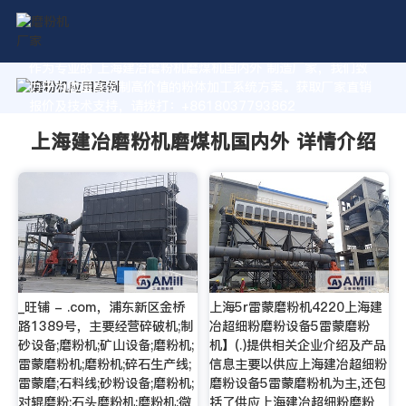
作为专业的 上海建冶磨粉机磨煤机国内外 制造厂家，我们致
力于为您量身定制高价值的粉体加工系统方案。获取厂家直销
报价及技术支持，请拨打：+8618037793862
上海建冶磨粉机磨煤机国内外 详情介绍
_旺铺 - .com，浦东新区金桥
上海5r雷蒙磨粉机4220上海建
路1389号，主要经营碎破机;制
冶超细粉磨粉设备5雷蒙磨粉
砂设备;磨粉机;矿山设备;磨粉机;
机】(.)提供相关企业介绍及产品
雷蒙磨粉机;磨粉机;碎石生产线;
信息主要以供应上海建冶超细粉
雷蒙磨;石料线;砂粉设备;磨粉机;
磨粉设备5雷蒙磨粉机为主,还包
对辊磨粉;石头磨粉机;磨粉机;微
括了供应上海建冶超细粉磨粉