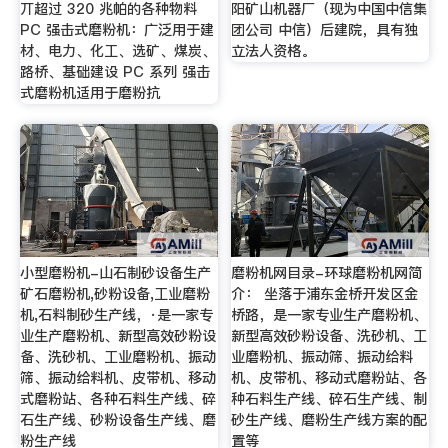
丌超过 320 兆帕的各种物料
阳矿山机器厂（现为中国中信集
PC 强击式磨粉机：广泛用于建
团公司 中信）后建院，具有独
材、电力、化工、选矿、煤炭、
立法人资格。
路桥、基础建设 PC 系列 强击
式磨粉机适用于磨粉抗
小型磨粉机-山石制砂设备生产
磨粉机网目录-环球磨粉机网简
矿石磨粉机,砂粉设备,工业磨粉
介： 坐落于浦东金桥开发区金
机,石料制砂生产线，·是一家专
桥路，是一家专业生产磨粉机、
业生产磨粉机、新型高效砂粉设
新型高效砂粉设备、洗砂机、工
备、洗砂机、工业磨粉机、振动
业磨粉机、振动筛、振动给料
筛、振动给料机、皮带机、移动
机、皮带机、移动式磨粉站、各
式磨粉站、各种石料生产线、碎
种石料生产线、碎石生产线、制
石生产线、砂粉设备生产线、磨
砂生产线、磨粉生产线方案的配
粉生产线
置等