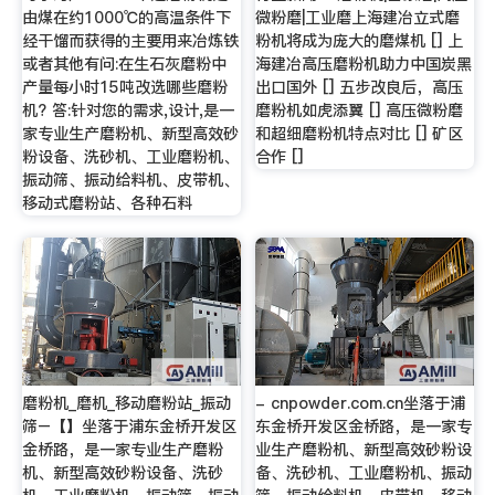
由煤在约1000℃的高温条件下
微粉磨|工业磨上海建冶立式磨
经干馏而获得的主要用来冶炼铁
粉机将成为庞大的磨煤机 [] 上
或者其他有问:在生石灰磨粉中
海建冶高压磨粉机助力中国炭黑
产量每小时15吨改选哪些磨粉
出口国外 [] 五步改良后，高压
机? 答:针对您的需求,设计,是一
磨粉机如虎添翼 [] 高压微粉磨
家专业生产磨粉机、新型高效砂
和超细磨粉机特点对比 [] 矿区
粉设备、洗砂机、工业磨粉机、
合作 []
振动筛、振动给料机、皮带机、
移动式磨粉站、各种石料
磨粉机_磨机_移动磨粉站_振动
- cnpowder.com.cn坐落于浦
筛–【】坐落于浦东金桥开发区
东金桥开发区金桥路，是一家专
金桥路，是一家专业生产磨粉
业生产磨粉机、新型高效砂粉设
机、新型高效砂粉设备、洗砂
备、洗砂机、工业磨粉机、振动