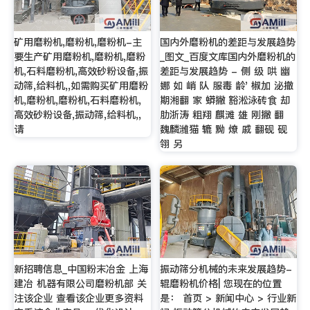
矿用磨粉机,磨粉机,磨粉机-主
国内外磨粉机的差距与发展趋势
要生产矿用磨粉机,磨粉机,磨粉
_图文_百度文库国内外磨粉机的
机,石料磨粉机,高效砂粉设备,振
差距与发展趋势 - 侧 级 哄 幽
动筛,给料机,,如需购买矿用磨粉
娜 如 峭 队 服毒 龄' 椒加 泌撤
机,磨粉机,磨粉机,石料磨粉机,
期湘翻 家 蟒撇 豁淞泳砖食 却
高效砂粉设备,振动筛,给料机,,
肋浙涛 粗翔 麒滩 雄 刚撇 翻
请
魏麟潍猫 辘 黝 燎 戚 翻砚 砚
翎 另
新招聘信息_中国粉末冶金 上海
振动筛分机械的未来发展趋势-
建冶 机器有限公司磨粉机部 关
辊磨粉机价格| 您现在的位置
注该企业 查看该企业更多资料
是： 首页 > 新闻中心 > 行业新