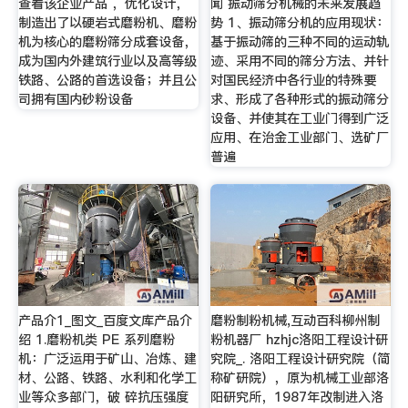
查看该企业产品 ，优化设计，
闻 振动筛分机械的未来发展趋
制造出了以硬岩式磨粉机、磨粉
势 1、振动筛分机的应用现状：
机为核心的磨粉筛分成套设备，
基于振动筛的三种不同的运动轨
成为国内外建筑行业以及高等级
迹、采用不同的筛分方法、并针
铁路、公路的首选设备；并且公
对国民经济中各行业的特殊要
司拥有国内砂粉设备
求、形成了各种形式的振动筛分
设备、并使其在工业门得到广泛
应用、在治金工业部门、选矿厂
普遍
产品介1_图文_百度文库产品介
磨粉制粉机械,互动百科柳州制
绍 1.磨粉机类 PE 系列磨粉
粉机器厂 hzhjc洛阳工程设计研
机：广泛运用于矿山、冶炼、建
究院_. 洛阳工程设计研究院（简
材、公路、铁路、水利和化学工
称矿研院），原为机械工业部洛
业等众多部门，破 碎抗压强度
阳研究所，1987年改制进入洛