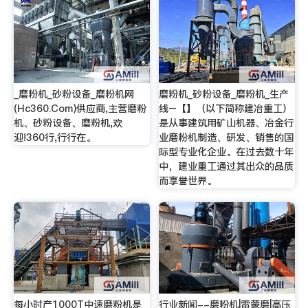
_磨粉机_砂粉设备_磨粉机网
磨粉机_砂粉设备_磨粉机_生产
(Hc360.Com)供应商,主营磨粉
线–【】（以下简称建冶重工）
机、砂粉设备、磨粉机,欢
是从事建筑用矿山机器、冶金行
迎!360行,行行在。
业磨粉机制造、研发、销售的国
际型专业化企业。在过去数十年
中，建业重工通过其出众的品质
而享誉世界。
每小时产1000T中速磨粉机是
行业新闻--磨粉机|雷蒙磨|高压