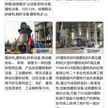
粉磨;超细磨;矿山设备;粉体设备;
磨粉设备，325126，如需购买
碎破机;制砂设备;磨粉机;矿山
磨粉机,磨粉机,砂粉设备,移动磨
6R磨粉机|6R辊磨机|6R高压磨
粉站-、研发、销售为一体的国
粉机|大型6R磨粉机|6R高压悬
际性供应商，产品包括磨粉制砂
YGM4528型高压磨粉机的应用
设备、工业磨粉机、筛洗设备及
是我公司二十多位优质品牌工程
移动式磨粉站等，这些设备主要
师紧跟国内外磨粉行业的发展趋
用于砂石骨料加工、采矿、建筑
势,通过市场而研发的一款革命
垃圾资源化、工业制粉等方向。
性,创新型磨粉设备.这款磨粉设
备的出现,打破了以往国内磨粉
机器不能超大规模生产的限制,
在市场上获得了用户的一致好