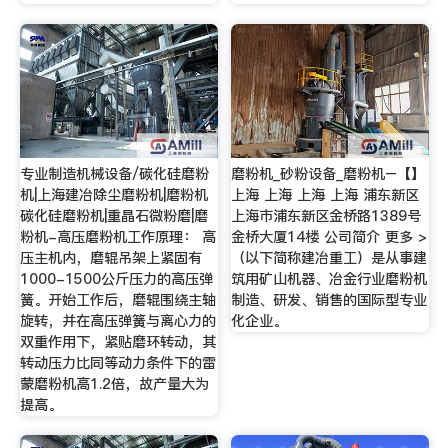
专业制造机械设备/碳化硅磨粉
磨粉机_砂粉设备_磨粉机–【】
机|上海建冶除尘磨粉机|磨粉机
上海 上海 上海 上海 浦东新区
碳化硅磨粉机|重晶石微粉磨|磨
上海市浦东新区金桥路1389号
粉机-高压磨粉机工作原理： 高
金桥大厦14楼 公司简介 更多 >
压主机内，磨辊吊架上紧固有
（以下简称建冶重工）是从事建
1000-1500公斤压力的高压弹
筑用矿山机器、冶金行业磨粉机
簧。开始工作后，磨辊围绕主轴
制造、研发、销售的国际型专业
旋转，并在高压弹簧与离心力的
化企业。
双重作用下，紧贴磨环转动，其
转动压力比同等动力条件下的雷
蒙磨粉机高1.2倍，故产量大为
提高。