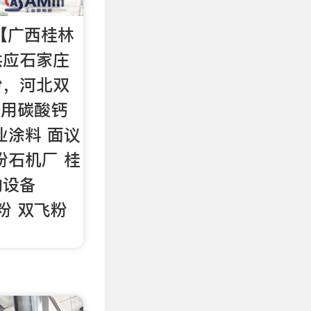
【广西桂林
供应石家庄
粉，河北双
填料用碳酸钙
业涂料 面议
粉石机厂 桂
的设备
飞粉 双飞粉