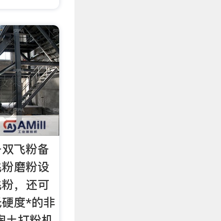
备双飞粉备
飞粉磨粉设
飞粉，还可
硬度*的非
陶土打粉机