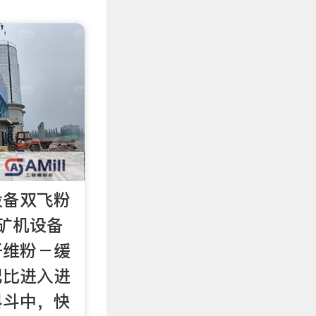
设备双飞粉
 矿机设备
纤维粉－缓
配比进入进
料斗中，快