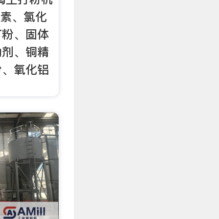
尿素、氯化
打粉、固体
助剂、铜精
粉、氧化铝