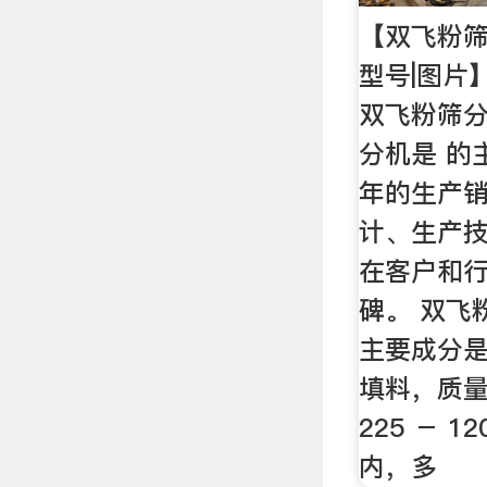
【双飞粉筛
型号|图片
双飞粉筛分
分机是 的
年的生产
计、生产
在客户和
碑。 双飞粉
主要成分
填料，质
225 － 
内，多