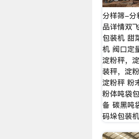
分样筛-分
品详情双飞
包装机 甜
机 阀口定
淀粉秤，
装秤，淀
淀粉秤 粉
粉体吨袋包
备 碳黑吨
码垛包装机