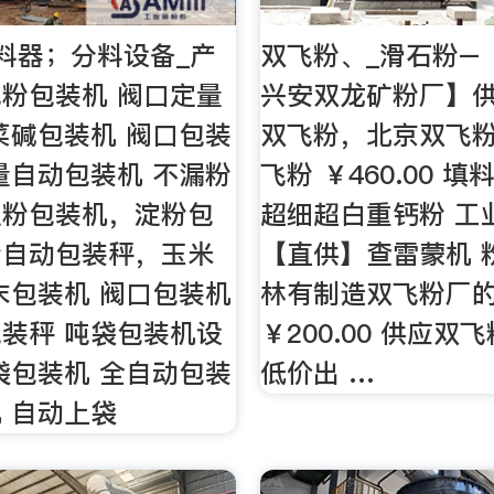
料器；分料设备_产
双飞粉、_滑石粉–
粉包装机 阀口定量
兴安双龙矿粉厂】
菜碱包装机 阀口包装
双飞粉，北京双飞
量自动包装机 不漏粉
飞粉 ￥460.00 
淀粉包装机，淀粉包
超细超白重钙粉 工
粉自动包装秤，玉米
【直供】查雷蒙机 
末包装机 阀口包装机
林有制造双飞粉厂
装秤 吨袋包装机设
￥200.00 供应双
袋包装机 全自动包装
低价出 …
 自动上袋