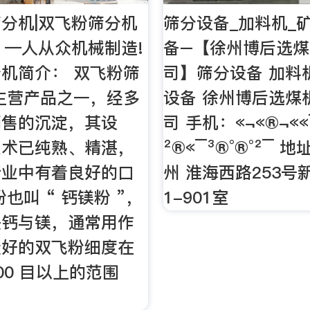
分机|双飞粉筛分机
筛分设备_加料机_
】—人从众机械制造!
备–【徐州博后选
机简介： 双飞粉筛
司】筛分设备 加料
主营产品之一，经多
设备 徐州博后选煤
销售的沉淀，其设
司 手机：«¬­«®¬«
技术已纯熟、精湛，
²®«¯³­®°®°²¯ 
行业中有着良好的口
州 淮海西路253号
也叫 “ 钙镁粉 ”，
1-901室
是钙与镁，通常用作
量好的双飞粉细度在
1200 目以上的范围