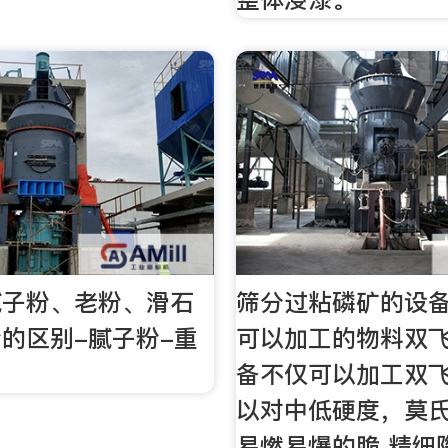
腻子粉、老粉、滑石
筛分过粘磷矿的设
的区别-腻子粉-重
可以加工的物料双
备不仅可以加工双
以对中低硬度，莫氏
易燃易爆的脆 精细