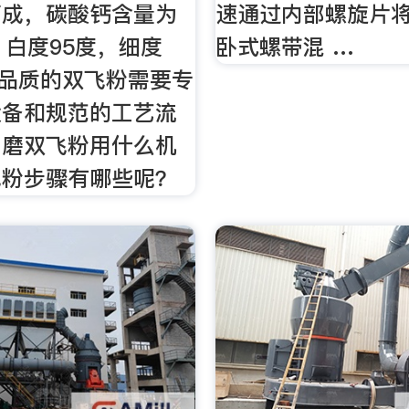
而成，碳酸钙含量为
速通过内部螺旋片
，白度95度，细度
卧式螺带混 …
高品质的双飞粉需要专
设备和规范的工艺流
，磨双飞粉用什么机
飞粉步骤有哪些呢？