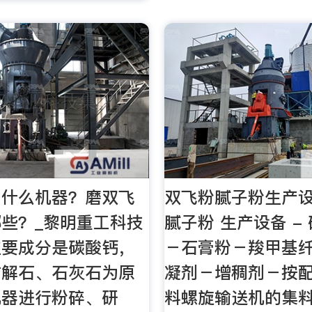
用什么机器？磨双飞
双飞粉腻子粉生产
些？_黎明重工科技
腻子粉 生产设备 -
主要成分是碳酸钙，
－石膏粉－羧甲基
方解石、石灰石为原
凝剂－增稠剂－按
机器进行粉碎、研
料螺旋输送机的集