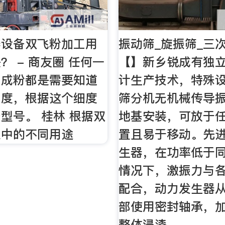
器设备双飞粉加工用
振动筛_旋振筛_三
？ - 商友圈 任何一
【】新乡锐成有独
工成粉都是需要知道
计生产技术，特殊
细度，根据这个细度
筛分机无机械传导
型号。 桂林 根据双
地基安装，可放于
业中的不同用途
置且易于移动。先
生器，在功率低于
情况下，激振力与
配合，动力发生器
部使用密封轴承，
整体浸漆。