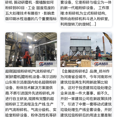
碎机 振动研磨机 ·腐植酸如何
套设备，它是粉碎与吸尘为一体
粉碎到80目 ·工业 固废危废的
的新一代粗粉碎设备。 工作原
五大处理技术有哪些？·影响柔
理:本粉碎机为立式粉碎结构，
版印刷水性油墨的几个重要指标
物料由粉碎机料斗进入粉碎室，
利用旋转刀的旋转[…]
超微|超细粉碎机|气流粉碎机厂
【金属硅粉碎机】品牌_郑州作
家|研磨机|磨粉机设备-埃尔派粉
为河南省会城市，今年河南郑州
山东埃尔派是国内知名超微粉碎
建筑垃圾再生利用新政策比较
设备、粉体技术解决方案提供
多，这对于投资建筑垃圾处理企
商.不断引进国外先进粉碎机,并
业来说是一件大喜事。前不久，
进行自主研发,现拥有完整的超
开封一家建筑公司在新政策扶持
细粉碎工艺流程及生产线.生产
下，引进了中意一套移动式建筑
的气流粉碎机、气流分级机、实
垃圾处理生产线全套设备，开封
验室粉碎设备、粉体改性机等研
建筑垃圾粉碎后的用途主要是制