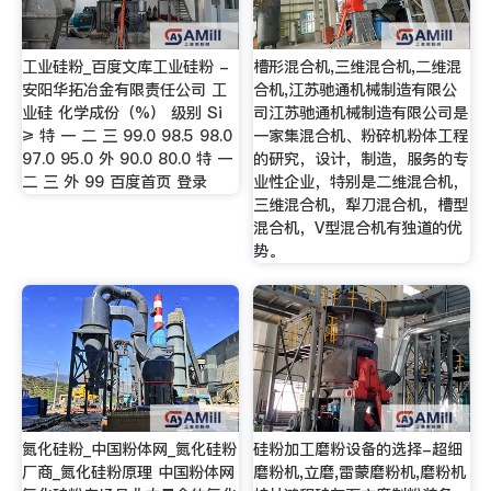
工业硅粉_百度文库工业硅粉 -
槽形混合机,三维混合机,二维混
安阳华拓冶金有限责任公司 工
合机,江苏驰通机械制造有限公
业硅 化学成份（%） 级别 Si
司江苏驰通机械制造有限公司是
≥ 特 一 二 三 99.0 98.5 98.0
一家集混合机、粉碎机粉体工程
97.0 95.0 外 90.0 80.0 特 一
的研究，设计，制造，服务的专
二 三 外 99 百度首页 登录
业性企业，特别是二维混合机，
三维混合机，犁刀混合机，槽型
混合机，V型混合机有独道的优
势。
氮化硅粉_中国粉体网_氮化硅粉
硅粉加工磨粉设备的选择-超细
厂商_氮化硅粉原理 中国粉体网
磨粉机,立磨,雷蒙磨粉机,磨粉机