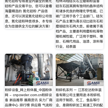
氮化硅粉专场是业内最全的氮化
桂林鸿程硅灰石立磨制粉装备
硅粉产品交易平台，您可以查看
硅灰石因其拥有独特的晶体结构
海量精选的 氮化硅粉 产品信
和诸多优良的物理化学性能，已
息，还可以浏览氮化硅粉公司信
被广泛用于各个工业部门。硅灰
息，氮化硅粉种类很多，本专场
石产品主要为高长径比硅灰石和
会为您提供全方位的解决方案！
磨细硅灰石两大类。前者属于高
档产品，主要是利用磨粉机等物
理机械性能，广泛用于塑料、橡
胶、石棉代用品、油漆、涂料等
行业，经表面
粉碎设备_网上粉体展_中国粉体
粉碎机系列 – 江苏宏达粉体装
网 - cnpowder.com.cn粉碎设
备有限公司主要用途:本粉碎机
备 新品推荐 展商资讯 实力厂商
适用于制药、化工、食品等行
品牌中心 排行榜 供应商 气流粉
业，是微粉碎加工前道工序的配