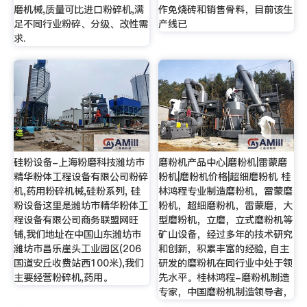
磨机械,质量可比进口粉碎机,满
作免烧砖和销售骨料，目前该生
足不同行业粉碎、分级、改性需
产线已
求.
硅粉设备-上海粉磨科技潍坊市
磨粉机产品中心|磨粉机|雷蒙磨
精华粉体工程设备有限公司粉碎
粉机|磨粉机价格|超细磨粉机 桂
机,药用粉碎机械,硅粉系列, 硅
林鸿程专业制造磨粉机，雷蒙磨
粉设备这里是潍坊市精华粉体工
粉机，超细磨粉机，雷蒙磨，大
程设备有限公司商务联盟网旺
型磨粉机，立磨，立式磨粉机等
铺,我们地址在中国山东潍坊市
矿山设备，经过多年的技术研究
潍坊市昌乐崖头工业园区(206
和创新，积累丰富的经验, 自主
国道安丘收费站西100米),我们
研发的磨粉机在同行业中处于领
主要经营粉碎机,药用。
先水平。桂林鸿程-磨粉机制造
专家，中国磨粉机制造领导者，