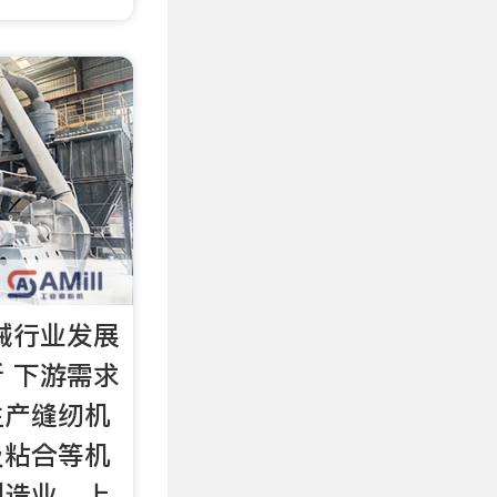
机械行业发展
 下游需求
生产缝纫机
及粘合等机
制造业，上