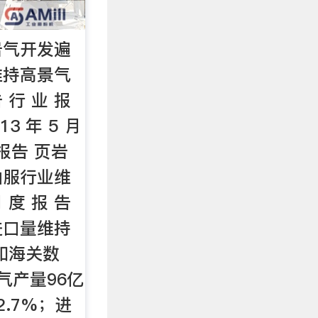
岩气开发遍
维持高景气
告 行 业 报
3 年 5 月
报告 页岩
油服行业维
 度 报 告
进口量维持
和海关数
气产量96亿
.7%；进