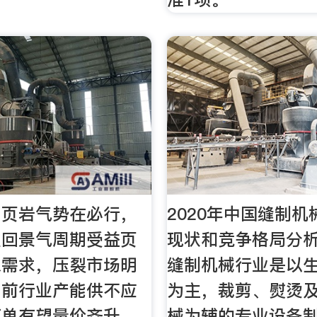
：页岩气势在必行，
2020年中国缝制
重回景气周期受益页
现状和竞争格局分析
采需求，压裂市场明
缝制机械行业是以
目前行业产能供不应
为主，裁剪、熨烫
订单有望量价齐升，
械为辅的专业设备