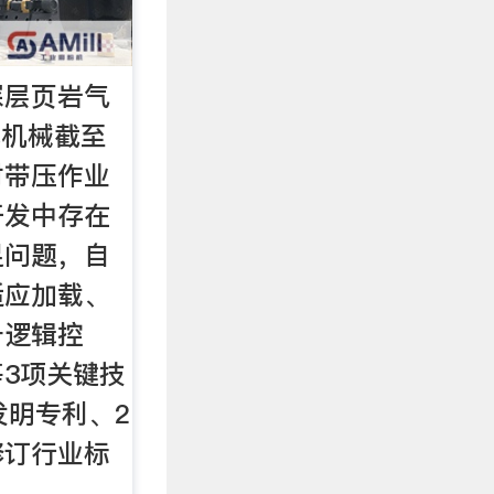
深层页岩气
化机械截至
对带压作业
开发中存在
足问题，自
适应加载、
升逻辑控
3项关键技
发明专利、2
修订行业标