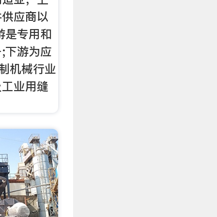
件供应商以
游是专用和
;下游为应
缝制机械行业
及工业用缝