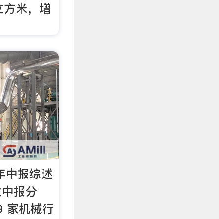
立方米，增
9年中报综述
业中报分
9 家机械行