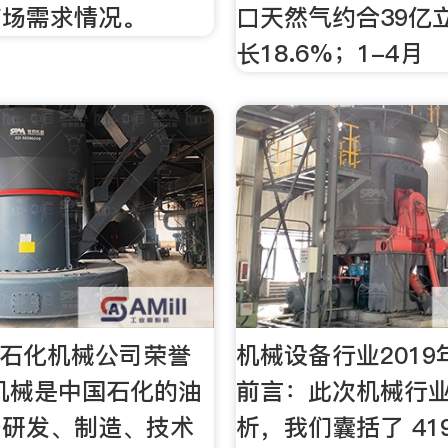
市场需求情况。
口天然气约合39亿
长18.6%；1-4月
| 石化机械公司荣誉
机械设备行业201
机械是中国石化的油
前言：此次机械行
备研发、制造、技术
析，我们囊括了 41