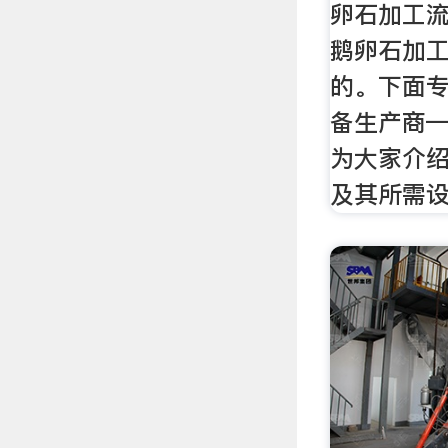
卵石加工
鹅卵石加
的。下面
备生产商
为大家介
及其所需