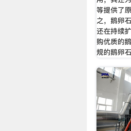
等提供了
之，鹅卵
还在持续
购优质的
规的鹅卵