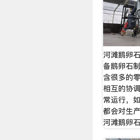
河滩鹅卵
备鹅卵石
含很多的
相互的协
常运行，
都会对生
河滩鹅卵石