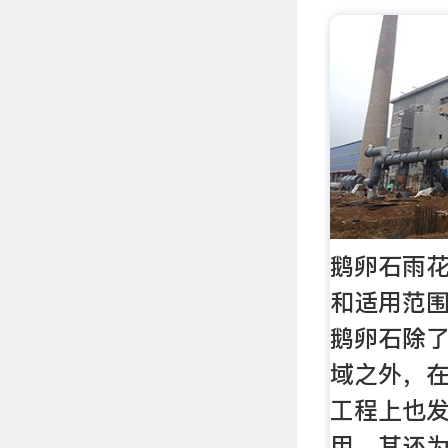
鹅卵石雨花
和适用范围
鹅卵石除
域之外，
工程上也
用，其还