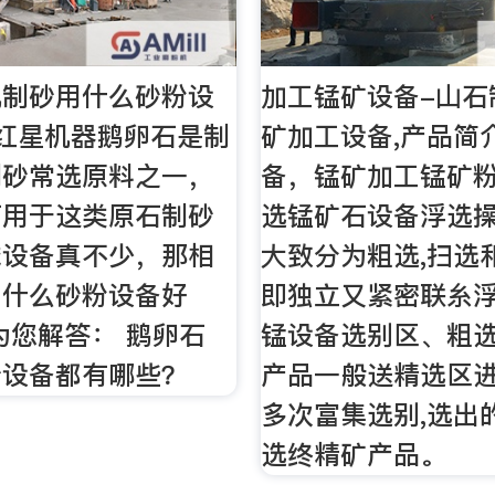
机制砂用什么砂粉设
加工锰矿设备-山石
红星机器鹅卵石是制
矿加工设备,产品简介
制砂常选原料之一，
备，锰矿加工锰矿
可用于这类原石制砂
选锰矿石设备浮选
械设备真不少，那相
大致分为粗选,扫选
用什么砂粉设备好
即独立又紧密联糸浮
为您解答： 鹅卵石
锰设备选别区、粗
砂设备都有哪些？
产品一般送精选区
多次富集选别,选出
选终精矿产品。