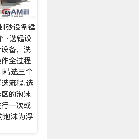
制砂设备锰
 ·选锰设
粉设备，洗
操作全过程
和精选三个
选流程.选
选区的泡沫
进行一次或
的泡沫为浮