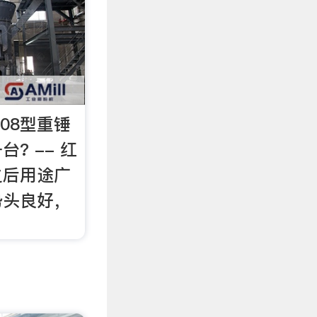
308型重锤
? -- 红
之后用途广
势头良好，
？