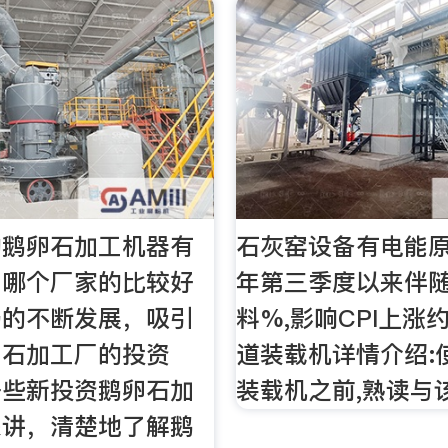
的鹅卵石加工机器有
石灰窑设备有电能原
？哪个厂家的比较好
年第三季度以来伴
场的不断发展，吸引
料%,影响CPI上涨约0
卵石加工厂的投资
道装载机详情介绍:
一些新投资鹅卵石加
装载机之前,熟读与
来讲，清楚地了解鹅