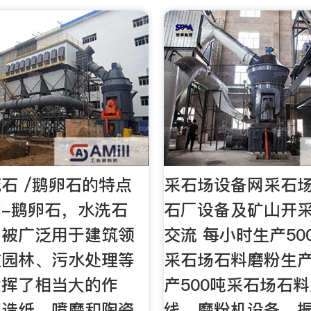
石 /鹅卵石的特点
采石场设备网采石
-鹅卵石，水洗石
石厂设备及矿山开
了被广泛用于建筑领
交流 每小时生产50
在园林、污水处理等
采石场石料磨粉生产
发挥了相当大的作
产500吨采石场石
为造纸、喷磨和陶瓷
线，磨粉机设备、