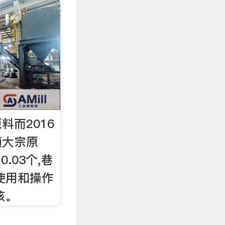
料而2016
随大宗原
.03个,巷
使用和操作
该。