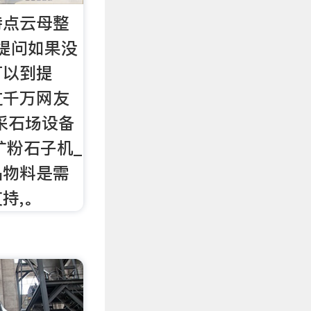
特点云母整
提问如果没
可以到提
过千万网友
采石场设备
矿粉石子机_
品物料是需
持,。