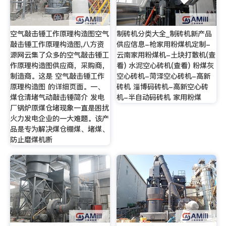
空气敲击锤工作原理构造图空气
制砖机分类大全_制砖机新产品
敲击锤工作原理构造图,八方资
供应信息-枪家用粉煤机定制-
源网云集了众多的空气敲击锤工
云南家用粉煤机-土块打散机(查
作原理构造图供应商，采购商，
看) 水泥空心砖机(查看) 粉煤灰
制造商。这是 空气敲击锤工作
空心砖机-菏泽空心砖机-高新
原理构造图 的详细页面。一、
砖机 淄博码砖机-高新空心砖
煤仓清堵气动敲击锤简介 发电
机-半自动码砖机 家用粉煤
厂锅炉原煤仓堵现象一直是困扰
火力发电企业的一大难题。该产
品是专为解决煤仓棚煤、堵煤、
防止磨煤机断