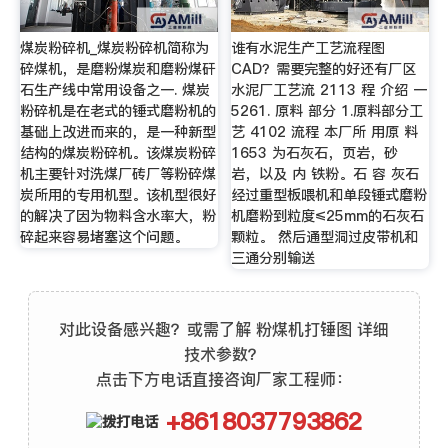
煤炭粉碎机_煤炭粉碎机简称为
谁有水泥生产工艺流程图
碎煤机，是磨粉煤炭和磨粉煤矸
CAD？需要完整的好还有厂区
石生产线中常用设备之一. 煤炭
水泥厂工艺流 2113 程 介绍 一
粉碎机是在老式的锤式磨粉机的
5261. 原料 部分 1.原料部分工
基础上改进而来的，是一种新型
艺 4102 流程 本厂所 用原 料
结构的煤炭粉碎机。该煤炭粉碎
1653 为石灰石，页岩，砂
机主要针对洗煤厂砖厂等粉碎煤
岩，以及 内 铁粉。石 容 灰石
炭所用的专用机型。该机型很好
经过重型板喂机和单段锤式磨粉
的解决了因为物料含水率大，粉
机磨粉到粒度≤25mm的石灰石
碎起来容易堵塞这个问题。
颗粒。 然后通型洞过皮带机和
三通分别输送
对此设备感兴趣？或需了解 粉煤机打锤图 详细
技术参数？
点击下方电话直接咨询厂家工程师：
+8618037793862