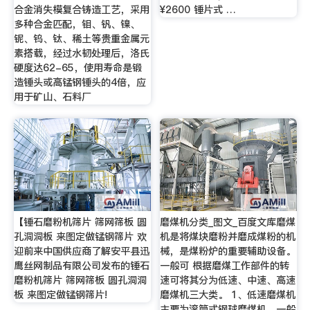
合金消失模复合铸造工艺，采用
¥2600 锤片式 …
多种合金匹配，钼、钒、镍、
铌、钨、钛、稀土等贵重金属元
素搭载，经过水韧处理后，洛氏
硬度达62-65，使用寿命是锻
造锤头或高锰钢锤头的4倍，应
用于矿山、石料厂
【锤石磨粉机筛片 筛网筛板 圆
磨煤机分类_图文_百度文库磨煤
孔洞洞板 来图定做锰钢筛片 欢
机是将煤块磨粉并磨成煤粉的机
迎前来中国供应商了解安平县迅
械，是煤粉炉的重要辅助设备。
鹰丝网制品有限公司发布的锤石
一般可 根据磨煤工作部件的转
磨粉机筛片 筛网筛板 圆孔洞洞
速可将其分为低速、中速、高速
板 来图定做锰钢筛片!
磨煤机三大类。 1、低速磨煤机
主要为滚筒式钢球磨煤机，一般