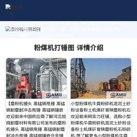
作为专业的 粉煤机打锤图 制造厂家，我们致力于为您量身定
制高价值的粉体加工系统方案。获取厂家直销报价及技术支
持，请拨打：+8618037793862
粉煤机打锤图 详情介绍
【磨粉机锤头 高锰钢甩锤 高锰
小型粉煤机牛粪粉碎机混泥土砂
钢耐磨耐冲击甩锤 高锰钢镶嵌
粉设备粉土机煤矸育秧磨粉机石
欢迎前来中国供应商了解河北旭
欢迎前来网实力旺铺，选购小型
晓耐磨材料有限公司发布的磨粉
粉煤机牛粪粉碎机混泥土砂粉设
机锤头 高锰钢甩锤 高锰钢耐磨
备粉土机煤矸育秧磨粉机石粉碎
耐冲击甩锤 高锰钢镶嵌合金锤
机,想了解更多小型粉煤机牛粪