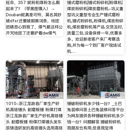
柾命，357 妮粉和煤粉怎么撕
锤式磨粉机|锤式粉碎机|粉煤机|
起来了？（带黑图慎入） -
煤炭粉碎机|煤炭磨粉机-巩义重
Douban妮真是可怜，莫名其妙
型巩义重型专业生产锤式磨粉
被dfxr还要被刷黑词条，地团
机,锤式粉碎机,粉煤机,煤炭粉碎
团婊恶心到我了，煤气都这样公
机,煤炭磨粉机等产品.交货及时,
开咒地团了还要护着dw煤气
质量三包,设备保修一年,优惠多
多。欢迎新老客户来厂考察选
购,并为每一个到厂客户现场试
机.…
1010-浙江龙游县厂家生产砂
锤破粉碎机多少钱一台？_土巴
机高铬锤头 耐磨板锤 粉煤打煤
兔装修问答土巴兔装修问答平台
浙江龙游县厂家生产砂机高铬锤
为网友提供各种锤破粉碎机多少
头 耐磨板锤 粉煤打煤锤头发东
钱一台？问题解答.锤破粉碎机
辰铸造研发的高铬锤头选用高铬
我朋友也有用,但是我觉得