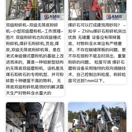
双级粉碎机-双级无筛底粉碎
煤矸石可以打成建筑用砂吗？ -
机-小型双级磨粉机-工作原理-
知乎 - Zhihu煤矸石粉碎机突出
图片 双级粉碎机也叫双级锤式
优势 无堵塞 设备没有筛网篦
粉碎机,煤矸石粉碎机,页岩,煤
底，对物料含水率没有严格要
炭,双级无筛底粉碎机等，是在
求，不存在糊堵筛板的问题，更
老式单级锤式磨粉机的基础上改
不存在细粉不能及时排出，重复
进而来的，算是一种较新型结构
粉碎的问题。 粒度可调 煤矸石
的无筛底双级磨粉机，该机是洗
磨粉设备采用独特的双向调隙技
煤石和砖石的专用机型，并可粉
术，自己控制出料粒度，粉碎粒
碎数十种硬度不高的物料。 无
度可达到1mm以下。
筛底双级粉碎机能很好的解决露
天生产时物料含水量大的