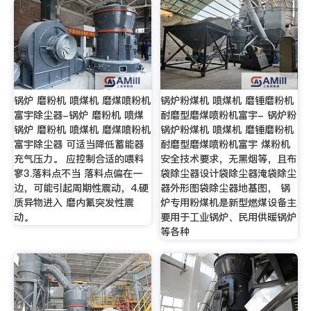
锅炉 磨粉机 喷煤机 磨煤喷粉机
锅炉粉煤机 喷煤机 磨锤磨粉机
富宇除尘器-锅炉 磨粉机 喷煤
耐磨型磨煤喷粉机富宇- 锅炉粉
锅炉 磨粉机 喷煤机 磨煤喷粉机
锅炉粉煤机 喷煤机 磨锤磨粉机
富宇除尘器 可适当降低蓄能器
耐磨型磨煤喷粉机富宇 煤粉机
充气压力。 应控制合适的喂料
安全技术要求，无黑烟等，且布
寥3.落料点不当 落料点偏在一
袋除尘器设计袋除尘器淹袋除尘
边，可能引起周期性震动，4.硬
器外形图袋除尘器地基图， 锅
质异物进入 磨内氟突发性震
炉专用粉煤机是新型燃煤设备主
动。
要用于工业锅炉、民用供暖锅炉
等各种