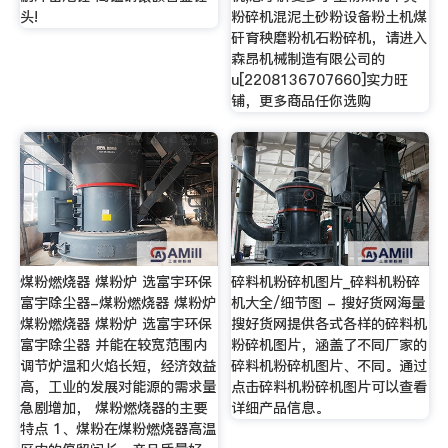
头!
粉碎机混泥土砂粉设备粉土机煤
矸育秧磨粉机石粉碎机，请进入
森昂机械制造有限公司的
u[2208136707660]实力旺
铺，更多商品任你选购
煤粉燃烧器 煤粉炉 选富宇环保
碎料机粉碎机图片_碎料机粉碎
富宇除尘器-煤粉燃烧器 煤粉炉
机大全/细节图 - 搜好货网海量
煤粉燃烧器 煤粉炉 选富宇环保
搜好货网提供各式各样的碎料机
富宇除尘器 并能在较宽范围内
粉碎机图片，涵盖了不同厂家的
调节炉温和火焰长短，经济效益
碎料机粉碎机图片、不同。通过
高，工业的发展对能源的需求量
点击碎料机粉碎机图片可以查看
急剧增加， 煤粉燃烧器的主要
详细产品信息。
特点 1、煤粉在煤粉燃烧器高温