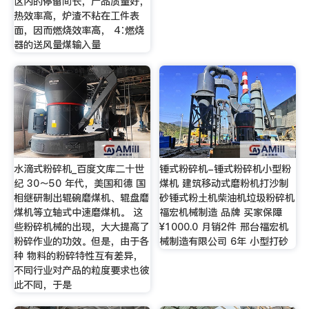
区内的停留间长，产品质量好，
热效率高，炉渣不粘在工件表
面，因而燃烧效率高， 4∶燃烧
器的送风量煤输入量
水滴式粉碎机_百度文库二十世
锤式粉碎机-锤式粉碎机小型粉
纪 30～50 年代，美国和德 国
煤机 建筑移动式磨粉机打沙制
相继研制出辊碗磨煤机、辊盘磨
砂锤式粉土机柴油机垃圾粉碎机
煤机等立轴式中速磨煤机。 这
福宏机械制造 品牌 买家保障
些粉碎机械的出现，大大提高了
¥1000.0 月销2件 邢台福宏机
粉碎作业的功效。但是，由于各
械制造有限公司 6年 小型打砂
种 物料的粉碎特性互有差异，
不同行业对产品的粒度要求也彼
此不同，于是