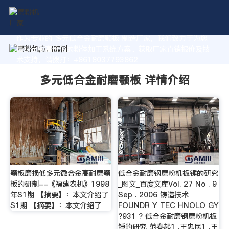
作为专业的 多元低合金耐磨颚板 制造厂家，我们致力于为您
量身定制高价值的粉体加工系统方案。获取厂家直销报价及技
术支持，请拨打：+8618037793862
多元低合金耐磨颚板 详情介绍
颚板磨损低多元微合金高耐磨颚
低合金耐磨钢磨粉机板锤的研究
板的研制--《福建农机》1998
_图文_百度文库Vol. 27 No . 9
年S1期 【摘要】：本文介绍了
Sep . 2006 铸造技术
S1期 【摘要】：本文介绍了
FOUNDR Y TEC HNOLO GY
?931 ? 低合金耐磨钢磨粉机板
锤的研究 范春起1 ,王忠民1 ,王