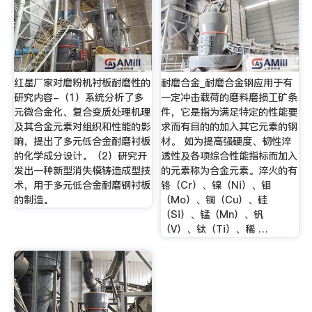
红星厂家对磨粉机衬板耐磨性的
耐磨合金_耐磨合金钢应用于有
研究内容-（1）系统分析了多
一定冲击载荷的磨料磨损工矿条
元微合金化、复合变质处理机理
件，它是指为满足特定的性能要
及其合金元素对组织和性能的影
求而有目的的加入其它元素的钢
响，提出了多元低合金耐磨衬板
材。 如为提高强硬度、韧性淬
的化学成分设计。（2）研究开
透性及各项综合性能指标而加入
发出一种新型消失模铸造成型技
的元素称为合金元素。淬火的有
术，用于多元低合金耐磨钢衬板
铬（Cr）、镍（Ni）、钼
的制造。
（Mo）、铜（Cu）、硅
（Si）、锰（Mn）、钒
（V）、钛（Ti）、稀 …