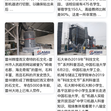
割机器进行切割，以确保贴出来
园。 该校目前有475名学生，
后 …
寄宿学生150人，高级教师比例
是90%，这是一所非常热 …
雷州辉煌而又奇特的石文化-雷
石大举办2019年“科技文化
州市人民政府网站被誉为“岭南
节”系列科普活动_中国石油大学
名郡、海北奇观”的雷州，石料
6月2日，中国石油大学工会、
丰富，而且石料的开发史悠久，
机械与储运工程学院举办2019
雷州便形成了辉煌灿烂而又奇特
年“科技文化节”系列科普活
的石文化。 早在5000多年前，
动，石大附中和石大附小学生、
雷州大地上已有人劳作。
昌平区部分中小学生及家长走进
中国石油大学，在“机器人实验
室开放活动”中学习机器人科普
知识，现场集体观看第十八届全