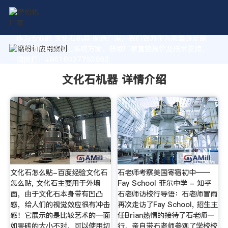
作为专业的 文化石机器 制造厂家，我们致力于为您量身定制
高价值的粉体加工系统方案。获取厂家直销报价及技术支持，
请拨打：+8618037793862
文化石机器 详情介绍
文化石怎么贴-百度经验文化石
石老师考察美国寄宿初中——
怎么贴, 文化石主要用于外墙
Fay School 菲尔中学 - 知乎
面，由于文化石本身带有凹凸
石老师访校行导语：石老师冒雨
感，给人们的视觉效应很有冲击
再次走访了Fay School, 招生主
感！它展示的是比较艺术的一面
任Brian热情的接待了石老师一
如果砖的大小不对，可以使用切
行，亲自带石老师参观了学校校