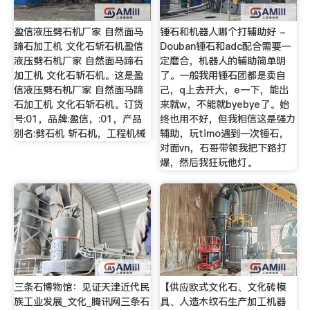
盈信液压劈石机厂家 自然面马
锤石和机器人哪个打辅助好 -
蹄石加工机 文化石斩石机盈信
Douban锤石和adc配合需要一
液压劈石机厂家 自然面马蹄石
定磨合，机器人的辅助简单明
加工机 文化石斩石机。这是盈
了。一般我用锤石团都是卖自
信液压劈石机厂家 自然面马蹄
己，q上去开大，e一下，能出
石加工机 文化石斩石机。订货
来就w，不能就byebye了。始
号:01，品牌:盈信，:01，产品
终也用不好，但我相信这是强力
别名:劈石机 斩石机，工程机械
辅助，玩timo遇到一次锤石，
对面vn，石哥带领我把下路打
爆，然后我狂玩他灯。
三条石博物馆：见证天津近代民
【供应欧式文化石、文化砖模
族工业发展_文化_腾讯网三条石
具、人造木纹石生产加工机器