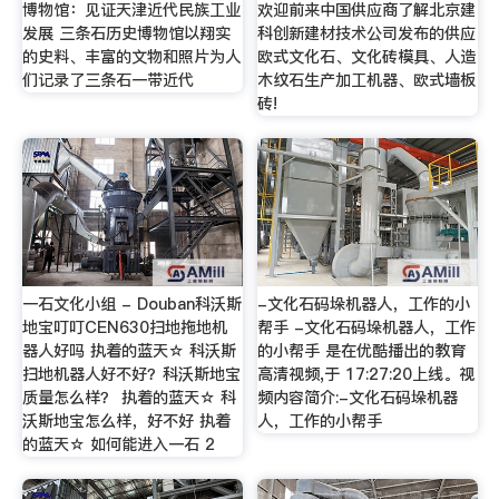
博物馆：见证天津近代民族工业
欢迎前来中国供应商了解北京建
发展 三条石历史博物馆以翔实
科创新建材技术公司发布的供应
的史料、丰富的文物和照片为人
欧式文化石、文化砖模具、人造
们记录了三条石一带近代
木纹石生产加工机器、欧式墙板
砖!
一石文化小组 - Douban科沃斯
-文化石码垛机器人，工作的小
地宝叮叮CEN630扫地拖地机
帮手 -文化石码垛机器人，工作
器人好吗 执着的蓝天☆ 科沃斯
的小帮手 是在优酷播出的教育
扫地机器人好不好？科沃斯地宝
高清视频,于 17:27:20上线。视
质量怎么样？ 执着的蓝天☆ 科
频内容简介:-文化石码垛机器
沃斯地宝怎么样，好不好 执着
人，工作的小帮手
的蓝天☆ 如何能进入一石 2