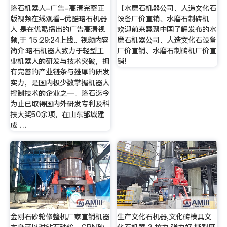
珞石机器人-广告-高清完整正
【水磨石机器公司、人造文化石
版视频在线观看-优酷珞石机器
设备厂价直销、水磨石制砖机
人 是在优酷播出的广告高清视
欢迎前来慧聚中国了解发布的水
频,于 15:29:24上线。视频内容
磨石机器公司、人造文化石设备
简介:珞石机器人致力于轻型工
厂价直销、水磨石制砖机厂价直
业机器人的研发与技术突破，拥
销!
有完善的产业链条与雄厚的研发
实力，是国内极少数掌握机器人
控制技术的企业之一。珞石迄今
为止已取得国内外研发专利及科
技大奖50余项，在山东邹城建
成 …
金刚石砂轮修整机厂家直销机器
生产文化石机器,文化砖模具文