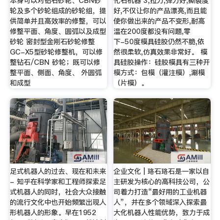
本身可以对钻石砂轮、CBN砂
化石机器 3,拉力,弹力好,撕裂度
轮及多个砂轮组成的砂轮组，提
好,不仅让你的产品漂亮,而且能
供简单并且高效率的修整，可以
使你做出来的产品不变形,耐高
修整平面、角度、圆弧以及成型
温在200度都没有问题,零
砂轮 密封型金刚石砂轮修整
下-50度模具硅胶仍然不脆,依
GC-X5型砂轮修整机，可以修
然很柔软,仿真效果非常好。 模
整钻石/CBN 砂轮；既可以修
具硅胶操作：硅胶模具有三种开
整平面、侧面、角度、 外圆弧
模方式：包模（灌注模）,涮模
和成型
（片模）。
足式机器人的过去、现在和未来
企业文化 | 珞石珞石是一家以自
- 知乎在科学家和工程师探索足
主研发为核心的高科技公司，公
式机器人的同时，社会大众接触
司着力打造“最好用的工业机器
的流行文化中也开始频繁出现人
人”，并在多个领域深入探索最
形机器人的形象。早在1952
大化机器人性能优势，致力于成