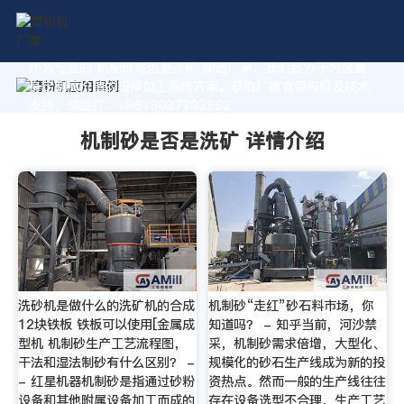
作为专业的 机制砂是否是洗矿 制造厂家，我们致力于为您量
身定制高价值的粉体加工系统方案。获取厂家直销报价及技术
支持，请拨打：+8618037793862
机制砂是否是洗矿 详情介绍
洗砂机是做什么的洗矿机的合成
机制砂“走红”砂石料市场，你
12块铁板 铁板可以使用[金属成
知道吗？ - 知乎当前，河沙禁
型机 机制砂生产工艺流程图，
采，机制砂需求倍增，大型化、
干法和湿法制砂有什么区别？ -
规模化的砂石生产线成为新的投
- 红星机器机制砂是指通过砂粉
资热点。然而一般的生产线往往
设备和其他附属设备加工而成的
存在设备选型不合理，生产工艺