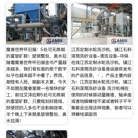
魔兽世界怀旧服：5处可无限刷
江苏定制水轮洗沙机，镇江石料
的富瑟矿群！瑟银整包，奥水拉
滚筒洗砂设备-清洗设备-环保
随着魔兽世界怀旧服金币产量越
在线江苏定制水轮洗沙机，镇江
来越多，我们背包里的那个数字
石料滚筒洗砂设备是由提供发布
似乎也越来越不中看了。然而，
的产品信息，：，产品主要内容
刷怪有人抢，刷副本太累，今天
为：江苏定制水轮洗沙机，镇江
不如就在魔兽里做一名愉快的矿
石料滚筒洗砂设备 洗沙机械在
工，前往艾泽拉斯5处可无限刷
使用的时候振动量骤增，轴承座
的富瑟矿群，只要规划好路线，
或者地脚螺栓不紧或者转子不平
即使挖的人多也不会影响效率，
衡都会出现这种现象，前者可以
半个晚上下来就是瑟银整包，奥
将螺栓紧固而
水拉满！