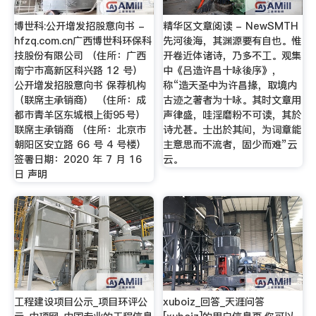
博世科:公开增发招股意向书 -
精华区文章阅读 - NewSMTH
hfzq.com.cn广西博世科环保科
先河後海，其渊源要有自也。惟
技股份有限公司 （住所：广西
开卷近体诸诗，乃多不工。观集
南宁市高新区科兴路 12 号）
中《吕造许昌十咏後序》，
公开增发招股意向书 保荐机构
称“造天圣中为许昌掾，取境内
（联席主承销商） （住所：成
古迹之著者为十咏。其时文章用
都市青羊区东城根上街95号）
声律盛，哇淫磨粉不可读，其於
联席主承销商 （住所：北京市
诗尤甚。士出於其间，为词章能
朝阳区安立路 66 号 4 号楼）
主意思而不流者，固少而难”云
签署日期：2020 年 7 月 16
云。
日 声明
工程建设项目公示_项目环评公
xuboiz_回答_天涯问答