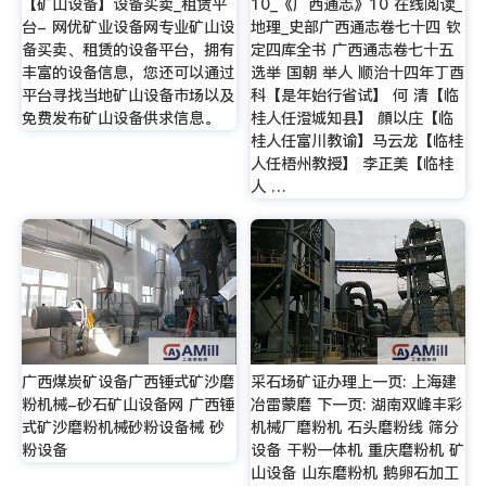
【矿山设备】设备买卖_租赁平
10_《广西通志》10 在线阅读_
台- 网优矿业设备网专业矿山设
地理_史部广西通志卷七十四 钦
备买卖、租赁的设备平台，拥有
定四库全书 广西通志卷七十五
丰富的设备信息，您还可以通过
选举 国朝 举人 顺治十四年丁酉
平台寻找当地矿山设备市场以及
科【是年始行省试】 何 清【临
免费发布矿山设备供求信息。
桂人任澄城知县】 顔以庄【临
桂人任富川教谕】马云龙【临桂
人任梧州教授】 李正美【临桂
人 …
广西煤炭矿设备广西锤式矿沙磨
采石场矿证办理上一页: 上海建
粉机械-砂石矿山设备网 广西锤
冶雷蒙磨 下一页: 湖南双峰丰彩
式矿沙磨粉机械砂粉设备械 砂
机械厂磨粉机 石头磨粉线 筛分
粉设备
设备 干粉一体机 重庆磨粉机 矿
山设备 山东磨粉机 鹅卵石加工