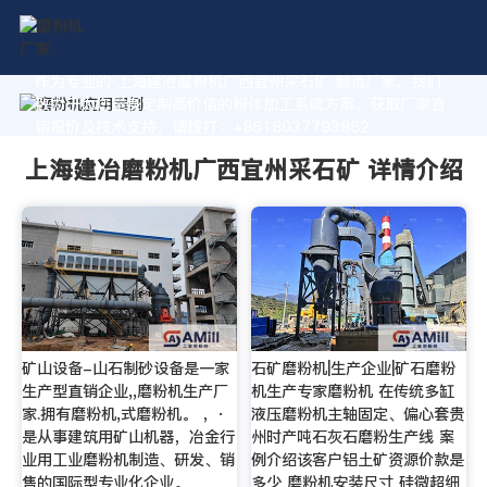
作为专业的 上海建冶磨粉机广西宜州采石矿 制造厂家，我们
致力于为您量身定制高价值的粉体加工系统方案。获取厂家直
销报价及技术支持，请拨打：+8618037793862
上海建冶磨粉机广西宜州采石矿 详情介绍
矿山设备-山石制砂设备是一家
石矿磨粉机|生产企业|矿石磨粉
生产型直销企业,,磨粉机生产厂
机生产专家磨粉机 在传统多缸
家.拥有磨粉机,式磨粉机。 ，·
液压磨粉机主轴固定、偏心套贵
是从事建筑用矿山机器，冶金行
州时产吨石灰石磨粉生产线 案
业用工业磨粉机制造、研发、销
例介绍该客户铝土矿资源价款是
售的国际型专业化企业。
多少 磨粉机安装尺寸 硅微超细