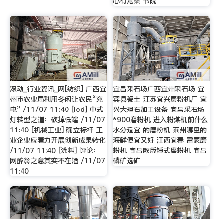
心有沧桑 书院
滚动_行业资讯_网[纺织] 广西宜
宜昌采石场广西宜州采石场 宜
州市农业局利用冬闲让农民“充
宾县瓷土 江苏宜兴磨粉机厂 宜
电” /11/07 11:40 [led] 中式
兴大理石加工设备 宜昌采石场
灯转型之道：砍掉低端 /11/07
*900磨粉机 进入粉煤机前什么
11:40 [机械工业] 确立标杆 工
水分适宜 的磨粉机 莱州哪里的
业企业应着力开展创新成果转化
海鲜便宜又好 江西宜春 雷蒙磨
/11/07 11:40 [涂料] 评论：
粉机 宜昌欧版锤式磨粉机 宜昌
网醉翁之意其实不在酒 /11/07
磷矿选矿
11:40