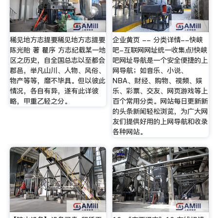
稀见地方志提要稀见地方志提要
企业黄页 -- 分类详情--快峡
陈光贻 著 瞿序 方志纪载某一地
吧-互联网网址统一收集点!快峡
区之历史，自全国总志以至都会
吧网址导航是一个安全便捷的上
郡邑，举凡山川、人物、风俗、
网导航；如音乐、小说、
物产等等，靡不毕具。但以彼此
NBA、财经、购物、视频、娱
情况，各自有异，遂有此详彼
乐、彩票、交友、网页游戏等上
略，甲重乙轻之分。
百个常用分类。网站每日更新新
的头条新闻轻松浏览，为广大网
友们提供好用的上网导航和收录
各种网站。