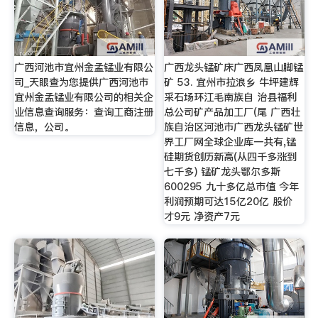
广西河池市宜州金孟锰业有限公
广西龙头锰矿床广西凤凰山脚锰
司_天眼查为您提供广西河池市
矿 53. 宜州市拉浪乡 牛坪建辉
宜州金孟锰业有限公司的相关企
采石场环江毛南族自 治县福利
业信息查询服务：查询工商注册
总公司矿产品加工厂(尾 广西壮
信息，公司。
族自治区河池市广西龙头锰矿世
界工厂网全球企业库一共有,锰
硅期货创历新高(从四千多涨到
七千多) 锰矿龙头鄂尔多斯
600295 九十多亿总市值 今年
利润预期可达15亿20亿 股价
才9元 净资产7元