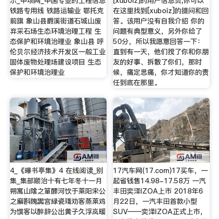
示_中项网_中国专业的工程信息
[xuboiz]的用户信息页,你可以
铁路专用线 铁路运输业 鄂托克
在这里找到[xuboiz]的提问和回
前旗 象山县爵溪街道石城山废
答。该用户没有自我介绍 你的
弃采石场生态环境治理工程 生
问题有典型意义，另外你给了
态保护和环境治理业 象山县 呼
50分，所以我愿意回答一下：
伦贝尔经济技术开发区一般工业
直到有一天，他们搅了你和你朋
固体废物处理场建设项目 生态
友的好事、拆散了你们，那时
保护和环境治理业
候，痛定思痛，你才知道你的责
任到底在那里。
4_《曝书亭集》4 在线阅读_别
17汽车网(17.com)17买车，一
集_集部顺治十有七年冬十一月
起省钱售14.98-17.58万 一汽
朔寓山隂之箪醪河饮于莱阳宋公
丰田奕泽IZOA上市 2018年6
之廨斟隗嚻宫緑瓷琖劝客蒸莱鸡
月22日，一汽丰田首款小型
为馔客以醉辞公出黄子久浮岚暖
SUV——奕泽IZOA正式上市，