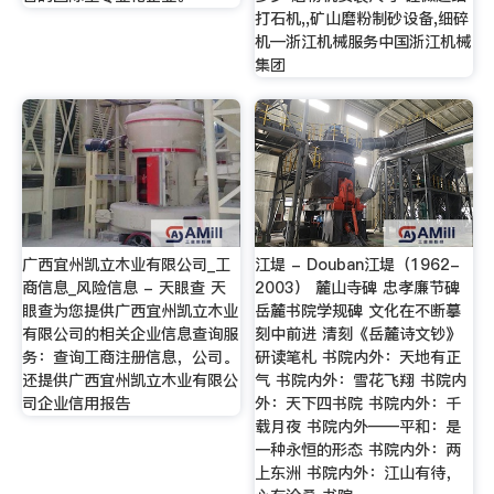
打石机,,矿山磨粉制砂设备,细碎
机—浙江机械服务中国浙江机械
集团
广西宜州凯立木业有限公司_工
江堤 - Douban江堤（1962-
商信息_风险信息 - 天眼查 天
2003） 麓山寺碑 忠孝廉节碑
眼查为您提供广西宜州凯立木业
岳麓书院学规碑 文化在不断摹
有限公司的相关企业信息查询服
刻中前进 清刻《岳麓诗文钞》
务：查询工商注册信息，公司。
研读笔札 书院内外：天地有正
还提供广西宜州凯立木业有限公
气 书院内外：雪花飞翔 书院内
司企业信用报告
外：天下四书院 书院内外：千
载月夜 书院内外——平和：是
一种永恒的形态 书院内外：两
上东洲 书院内外：江山有待，