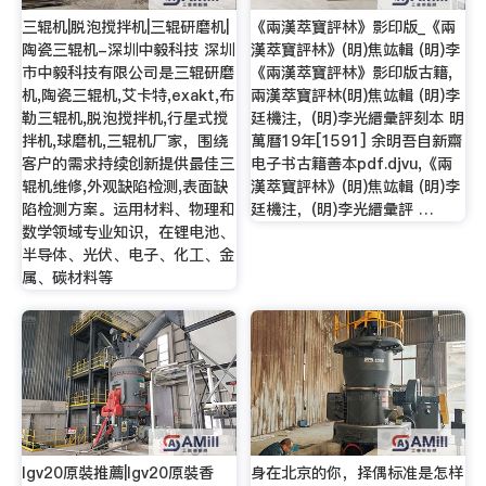
三辊机|脱泡搅拌机|三辊研磨机|
《兩漢萃寶評林》影印版_《兩
陶瓷三辊机-深圳中毅科技 深圳
漢萃寶評林》(明)焦竑輯 (明)李
市中毅科技有限公司是三辊研磨
《兩漢萃寶評林》影印版古籍,
机,陶瓷三辊机,艾卡特,exakt,布
兩漢萃寶評林(明)焦竑輯 (明)李
勒三辊机,脱泡搅拌机,行星式搅
廷機注，(明)李光縉彙評刻本 明
拌机,球磨机,三辊机厂家，围绕
萬曆19年[1591] 余明吾自新齋
客户的需求持续创新提供最佳三
电子书古籍善本pdf.djvu,《兩
辊机维修,外观缺陷检测,表面缺
漢萃寶評林》(明)焦竑輯 (明)李
陷检测方案。运用材料、物理和
廷機注，(明)李光縉彙評 …
数学领域专业知识，在锂电池、
半导体、光伏、电子、化工、金
属、碳材料等
lgv20原裝推薦|lgv20原裝香
身在北京的你，择偶标准是怎样