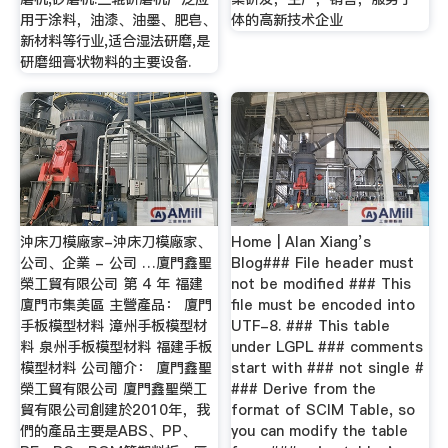
用于涂料，油漆、油墨、肥皂、
体的高新技术企业
新材料等行业,适合湿法研磨,是
研磨细膏状物料的主要设备.
沖床刀模廠家-沖床刀模廠家、
Home | Alan Xiang’s
公司、企業 - 公司 …廈門鑫聖
Blog### File header must
榮工貿有限公司 第 4 年 福建
not be modified ### This
廈門市集美區 主營產品： 廈門
file must be encoded into
手板模型材料 漳州手板模型材
UTF-8. ### This table
料 泉州手板模型材料 福建手板
under LGPL ### comments
模型材料 公司簡介： 廈門鑫聖
start with ### not single #
榮工貿有限公司 廈門鑫聖榮工
### Derive from the
貿有限公司創建於2010年，我
format of SCIM Table, so
們的產品主要是ABS、PP、
you can modify the table