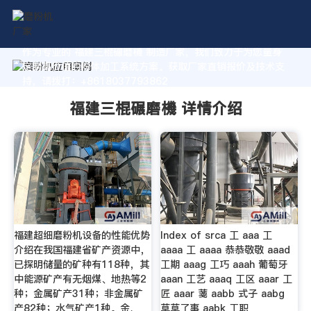
作为专业的 福建三棍碾磨機 制造厂家，我们致力于为您量身
定制高价值的粉体加工系统方案。获取厂家直销报价及技术支
持，请拨打：+8618037793862
福建三棍碾磨機 详情介绍
福建超细磨粉机设备的性能优势
Index of srca 工 aaa 工
介绍在我国福建省矿产资源中，
aaaa 工 aaaa 恭恭敬敬 aaad
已探明储量的矿种有118种，其
工期 aaag 工巧 aaah 葡萄牙
中能源矿产有无烟煤、地热等2
aaan 工艺 aaaq 工区 aaar 工
种；金属矿产31种；非金属矿
匠 aaar 菚 aabb 式子 aabg
产82种；水气矿产1种。金、
草草了事 aabk 工职