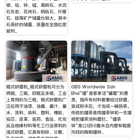
银、铅、锌、锰、高岭石、水泥
石灰岩、花岗石、明矾石、叶腊
石、硫等矿产储量也较大。其中
石英砂的储量、质量在全国位居
前列。
辊式研磨机_辊式研磨机可分为
GBS Worldwide Sdn
两辊，三辊，四辊及多辊，工业
Bhd“擂”是客家话“碾磨”的意
上常用的为三辊，辊式研磨机广
思，指所有材料都要经过研磨，
泛应用于油漆、油墨、墨汁、墨
变成粉末后，才泡成一碗热茶。
水、涂料、染料、塑料、橡胶、
传统的擂茶是用擂茶钵和一支擂
铅芯、皮革、医药、食品、化妆
棍把擂茶汤料磨烂。“擂茶
品及绝缘材料等化工行业原料的
钵”是口径50厘米且内壁有粗密
湿式研磨，它具有粉碎、分散、
沟纹的陶制擂钵。