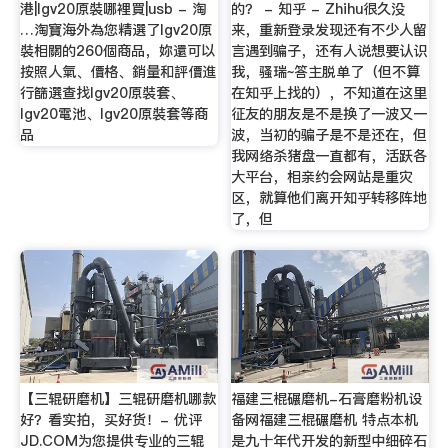
港|lgv20原裝哪裡買|usb - 淘
的？ - 知乎 - Zhihu很久没
…淘寶海外為您精選了lgv20原
来，重新登录发现还有不少人留
裝相關的260個商品，妳還可以
言遇到骗子，还有人说想要认识
按照人氣、價格、銷量和評價進
我，骚瑞~答主脱单了（但不算
行篩選查找lgv20原裝套、
在知乎上找的），不知道在这里
lgv20電池、lgv20原裝套等商
征友的朋友是不是换了一波又一
品
波，当初的骗子是不是还在，但
我网络杀猪盘一直都有，活跃各
大平台，相亲约会网站是重灾
区，就算他们离开知乎转移阵地
了，但
【三辊研磨机】三辊研磨机哪款
福建三棍碾磨机-石膏磨粉机设
好？看实拍，买好货！- 优评
备网福建三棍碾磨机 特点本机
JD.COM为您提供专业的三辊
是九十年代开发的新型中细碎石