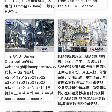
PE、PC、POM等塑料板，厚
from ### scim-tables'
度從（1mm至120mm），以及
table SCIM_Generic
PU各 …
The GNU-Darwin
腳踏剪板機廠家-腳踏剪板機廠
Distribution键码
家、公司、企業 - 為您找到
=abcdefghijklmnopqrstuvwxy
526條關於腳踏剪板機生產商的
码长=4 [组词规则]
工商注冊年份、員工人數、年營
e2=p11+p12+p21+p22
業額、信用記錄、主營產品、相
e3=p11+p21+p31+p32
關腳踏剪板機產品的供求信息、
a4=p11+p21+p31+n11 [数
交易記錄等企業詳情。您還可以
据] a 工 a 或 a 戈 aa 式 aa 戒
找小型腳踏剪板機,腳踏剪板機
aaa 工 aaaa 工 aaaa a
1米,腳踏剪板機 電動,揚州剪板
機,液壓剪板機等公司信息。