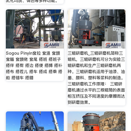
乳化均质、调色等多种功能。
Sogou Pinyin耷拉 耷濕 耷頭
三辊研磨机_三辊研磨机简称三
耷腦 耷頭佬 耷尾 搭班 搭班子
辊机，三辊研磨机可分为实验三
搭伴 搭帮 搭边 搭便 搭膊 搭补
辊研磨机和生产三辊研磨机两
搭布 搭茬儿 搭车 搭成 搭乘 搭
种。三辊研磨机适用于油漆、油
船 搭错车 搭錯
墨、颜料、塑料等浆料的制造。
三辊研磨机工作原理： 三辊研
磨机通过水平的三根辊筒的表面
相互挤压及不同速度的摩擦而达
到研磨效果。