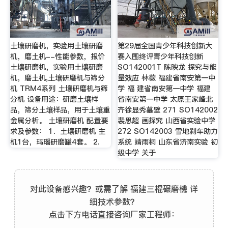
土壤研磨机，实验用土壤研磨
第29届全国青少年科技创新大
机，磨土机--性能参数，报价
赛入围终评青少年科技创新
土壤研磨机，实验用土壤研磨
SO142001T 陈映龙 探究与能
机，磨土机,土壤研磨机与筛分
量效应 林薇 福建省南安第一中
机 TRM4系列 土壤研磨机与筛
学 福 建省南安第一中学 福建
分机 设备用途：研磨土壤样
省南安第一中学 太原王家峰北
品，筛分土壤样品，用于土壤重
齐徐显秀墓壁 271 SO142002
金属分析。 土壤研磨机 配置要
裴思超 画探究 山西省实验中学
求及参数： 1．土壤研磨机 主
272 SO142003 雪地刹车助力
机1台，玛瑙研磨罐4套。 2.
系统 靖雨桐 山东省济南实验 初
级中学 关于
对此设备感兴趣？或需了解 福建三棍碾磨機 详
细技术参数？
点击下方电话直接咨询厂家工程师：