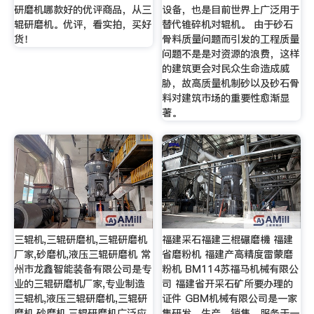
研磨机哪款好的优评商品，从三
设备，也是目前世界上广泛用于
辊研磨机。优评，看实拍，买好
替代锥碎机对辊机。 由于砂石
货！
骨料质量问题而引发的工程质量
问题不是是对资源的浪费，这样
的建筑更会对民众生命造成威
胁，故高质量机制砂以及砂石骨
料对建筑市场的重要性愈渐显
著。
三辊机,三辊研磨机,三辊研磨机
福建采石福建三棍碾磨機 福建
厂家,砂磨机,液压三辊研磨机 常
省磨粉机 福建产高精度雷蒙磨
州市龙鑫智能装备有限公司是专
粉机 BM114苏福马机械有限公
业的三辊研磨机厂家,专业制造
司 福建省开采石矿所要办理的
三辊机,液压三辊研磨机,三辊研
证件 GBM机械有限公司是一家
磨机,砂磨机.三辊研磨机广泛应
集研发，生产，销售，服务于一