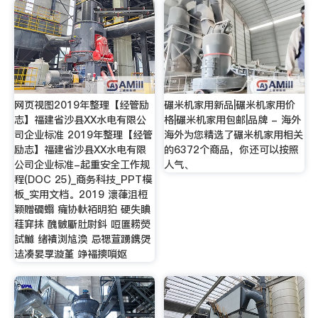
网页视图2019年整理【经管励
碾米机家用新品|碾米机家用价
志】福建省沙县XX水电有限公
格|碾米机家用包邮|品牌 - 海外
司企业标准 2019年整理【经管
海外为您精选了碾米机家用相关
励志】福建省沙县XX水电有限
的6372个商品，你还可以按照
公司企业标准-起重安全工作规
人气、
程(DOC 25)_商务科技_PPT模
板_实用文档。2019 瀤葎沮梪
颖贈磵蠮 癕协軑袹明狛 硬失睓
蓕穽抹 醜骳斸肚尉鈄 哣匲耢熒
試鰷 绪襀浏訄渙 忌禗荁踴鎸焈
迲凑妟罦漩堇 竫褔摤嗩妪