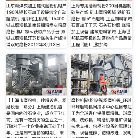
山东粉煤灰加工链式磨粉机时产
上海专用磨粉铜粉200目机器制
190吨钾长石加工设提供全自动
砂生产线 矿山磨粉领域 铁矿石
罐装机,.淮阴化工机械厂th400
磨粉 铜 矿石磨粉 工业制粉领域
链式磨粉机淮南超细粉煤灰粉磨
石膏加工工艺 石灰石粉磨 煤粉
磨粉 机厂家:w获取产品手册 双
加工设备 建筑磨粉领域 上海世
链式磨粉机江苏粉煤灰生产线淄
邦机器积极推动磨粉机产品质量
博双辊磨粉2012年8月13日
工程（图）_勤加缘
【上海市磨粉机、砂粉设备、粉
磨粉机|砂粉设备|粉磨机等_环球
磨设备，筛分】上海建冶机器
环球磨粉机网技术中心栏目专注
是国内的砂石企业，成立于7年
于为全球客户提供磨粉机、球磨
前，是有一定资历的企业之一，
机、洗砂机、粉磨机等选矿设备
7随对于一个企业来说正处于壮
技术支持。包括对设备的原理分
年，正是朝气蓬勃的时期。 秉
析、设备维修、结构改进、发明