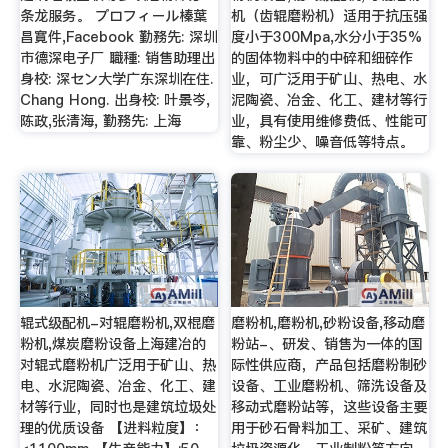
条龙服务。 プロフィール榛葉
机（齿辊磨粉机）适用于抗压强
昌寛件,Facebook 勤務先: 深圳
度小于300Mpa,水分小于35%
市德深电子厂 職種: 销售助理出
的固体物料中的中碎和细碎作
身校: 深セン大学广东深圳在住.
业，可广泛用于矿山、热电、水
Chang Hong. 出身校: 叶景岑,
泥陶瓷、冶金、化工、建材等行
陈政,张清海, 勤務先: 上海
业，具有使用维修费低、性能可
靠、粉尘少、噪音低等特点。
辊式级配机-对辊磨粉机,双棍磨
磨粉机,磨粉机,砂粉设备,移动磨
粉机,煤炭磨粉设备上海建冶的
粉站-、研发、销售为一体的国
对辊式磨粉机广泛用于矿山、热
际性供应商，产品包括磨粉制砂
电、水泥陶瓷、冶金、化工、建
设备、工业磨粉机、筛洗设备及
材等行业，同时也是建筑垃圾处
移动式磨粉站等，这些设备主要
理的优质设备 【进料粒度】：
用于砂石骨料加工、采矿、建筑