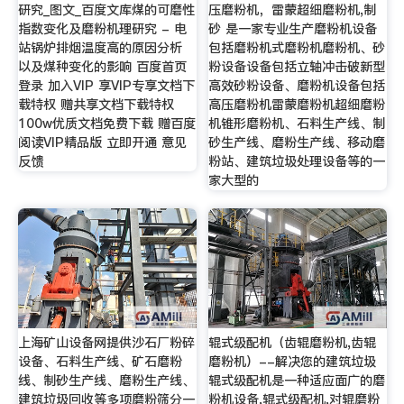
研究_图文_百度文库煤的可磨性
压磨粉机，雷蒙超细磨粉机,制
指数变化及磨粉机理研究 - 电
砂 是一家专业生产磨粉机设备
站锅炉排烟温度高的原因分析
包括磨粉机式磨粉机磨粉机、砂
以及煤种变化的影响 百度首页
粉设备设备包括立轴冲击破新型
登录 加入VIP 享VIP专享文档下
高效砂粉设备、磨粉机设备包括
载特权 赠共享文档下载特权
高压磨粉机雷蒙磨粉机超细磨粉
100w优质文档免费下载 赠百度
机锥形磨粉机、石料生产线、制
阅读VIP精品版 立即开通 意见
砂生产线、磨粉生产线、移动磨
反馈
粉站、建筑垃圾处理设备等的一
家大型的
上海矿山设备网提供沙石厂粉碎
辊式级配机（齿辊磨粉机,齿辊
设备、石料生产线、矿石磨粉
磨粉机）--解决您的建筑垃圾
线、制砂生产线、磨粉生产线、
辊式级配机是一种适应面广的磨
建筑垃圾回收等多项磨粉筛分一
粉机设备,辊式级配机,对辊磨粉