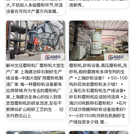
大,不妨加入多级磨粉环节,所选
添新秀。
设备也可向大产量方向发展。
解州文征磨粉机厂磨粉机大型生
磨粉机,砂粉设备,高压磨粉机,洗
产厂家 上海建冶碎石制砂生产
砂机,粗粉磨拥有多项专利的生
线设备-中国大型矿用磨粉机制
产 •上海砂粉设备？ • 50-100
造厂家 每一种磨粉机设备都有
吨的花岗岩磨粉机多少钱？ •
应用领域.作为专业的磨粉机厂
上海石灰石磨粉机生产线设备•
家,上海建冶全身心的投入到各
砂石料磨粉机应该如何选择 •上
类型磨粉机的研发改进,旨在不
海200吨鹅卵石磨粉机？ •石片
断降低矿山粉碎工艺的生 … 旧
打成沙用哪种砂粉设备效果好？
关村西北山上
•一小时150吨河卵石机制砂生
产线投资多少钱 需…