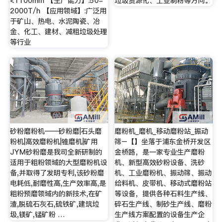
<1100mm 【生产能力】:50-
垃圾资源化、工业制粉等方向。
2000T/h 【应用领域】:广泛用
于矿山、热电、水泥陶瓷、冶
金、化工、建材、减租垃圾处理
等行业
砂粉磨粉机——砂粉磨|石头磨
磨粉机_磨机_移动磨粉站_振动
粉机|高效磨粉机|锥磨机|矿用
筛–【】坐落于浦东金桥开发区
JYM砂粉磨是我司全新研制的
金桥路，是一家专业生产磨粉
适用于粗粉领域的大型磨粉机设
机、新型高效砂粉设备、洗砂
备,并取得了发明专利,该砂粉磨
机、工业磨粉机、振动筛、振动
电耗低,耐磨性高,生产效率高,是
给料机、皮带机、移动式磨粉站
粗粉预磨领域内的新技术,在矿
等设备，提供各种石料生产线、
渣,脱硫石灰石,硫铁矿,建筑垃
碎石生产线、制砂生产线、磨粉
圾,镁矿,锰矿粉 …
生产线方案配置的设备生产企