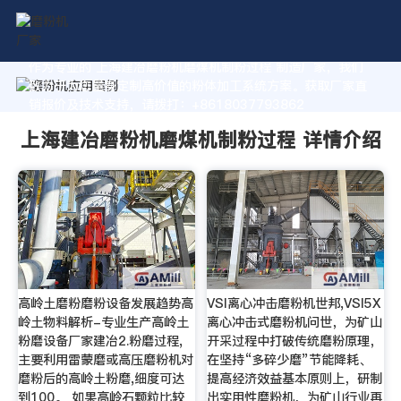
作为专业的 上海建冶磨粉机磨煤机制粉过程 制造厂家，我们
致力于为您量身定制高价值的粉体加工系统方案。获取厂家直
销报价及技术支持，请拨打：+8618037793862
上海建冶磨粉机磨煤机制粉过程 详情介绍
高岭土磨粉磨粉设备发展趋势高
VSI离心冲击磨粉机世邦,VSI5X
岭土物料解析-专业生产高岭土
离心冲击式磨粉机问世，为矿山
粉磨设备厂家建冶2.粉磨过程,
开采过程中打破传统磨粉原理，
主要利用雷蒙磨或高压磨粉机对
在坚持“多碎少磨”节能降耗、
磨粉后的高岭土粉磨,细度可达
提高经济效益基本原则上，研制
到100。 如果高岭石颗粒比较
出实用性磨粉机，为矿山行业再