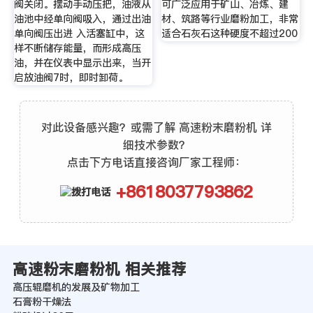
阀关闭。摆动手动压把，油液从
可广泛应用于矿山、冶炼、建
油池中经单向阀吸入，通过出油
材、筑路等行业磨粉加工，非常
单向阀压出进 入活塞缸中，这
适合石灰石这种硬度不超过200
样不断储存能量，而形成高压
油，并在仪表中显示出来，当开
启放油阀7时，即时卸荷。
对此设备感兴趣？或需了解 高速粉末磨粉机 详
细技术参数？
点击下方电话直接咨询厂家工程师：
+8618037793862
高速粉末磨粉机 相关推荐
高压辊磨机的发展及矿物加工
石膏粉干燥法