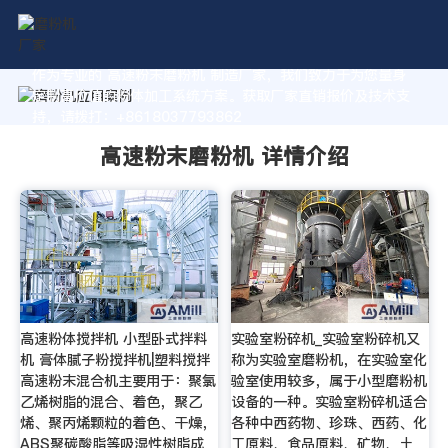
作为专业的 高速粉末磨粉机 制造厂家，我们致力于为您量身
定制高价值的粉体加工系统方案。获取厂家直销报价及技术支
持，请拨打：+8618037793862
高速粉末磨粉机 详情介绍
高速粉体搅拌机 小型卧式拌料
实验室粉碎机_实验室粉碎机又
机 膏体腻子粉搅拌机|塑料搅拌
称为实验室磨粉机，在实验室化
高速粉末混合机主要用于：聚氯
验室使用较多，属于小型磨粉机
乙烯树脂的混合、着色，聚乙
设备的一种。实验室粉碎机适合
烯、聚丙烯颗粒的着色、干燥，
各种中西药物、珍珠、西药、化
ABS聚碳酸脂等吸湿性树脂成
工原料、食品原料、矿物、土