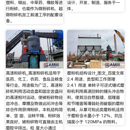
塑料、铜丝、中草药、橡胶等进
设计、开发、制造、服务于一
行粉碎，也能作为微粉碎机、超
体。
微粉碎机加工前道工序的配套设
备。
高速粉碎机_高速粉碎机适用于
磨粉机结构设计_图文_百度文库
医药、化工、农药、食品及粮食
2.4 用途、类型和工作原理
等行业，用途极为广泛。高速粉
2.4.1 用途 单转子可逆式锤式磨
碎机利用活动齿盘和固定齿盘问
粉机利用高速回转的锤头冲击物
的高速相对运动，使被粉碎物经
料，使其沿自然裂缝、层理面
齿冲击、摩擦及物彼此间冲击等
和节理面等薄弱处而破裂的磨粉
综合作用获得粉碎。本机结构简
机械。从章可知此类磨粉机适用
单、坚 固、运转平稳、粉碎效
于磨粉含水量小于 12%，抗压
果良好，被粉碎物可直接由主机
强度小于 120MPa 的物料。
磨腔中排出，粒 度大小通过