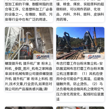
型加工前的干燥、酚醛树脂的混
壤、粮食、煤炭、实验原料的超
合等工序。它是塑料加工厂必备
微粉碎，可以用作药研、化妆
的设备之一，在橡胶、制药、污
品、内科、外科、眼科、皮肤科
染等行业中也有广泛的用途。
用药等。
螺旋提升机 提升机厂家 粉末上
布吉打磨工作台粉末集尘机-安
料机 _参数_图片_机电之家网曲
防展览网布吉打磨工作台粉末集
阜润丰机械有限公司提供螺旋提
尘机注意事项：（1）风机在使
升机 提升机厂家 粉末上料机 图
用中会可能会产生高温，应避免
片,技术文章,行业资讯,如果您对
碰触外壳，防止烫伤。（2）马
我公司的产品服务感兴趣,请!
达负载电流会随风机之使用空气
压力变化而变化。配线时应装置
适