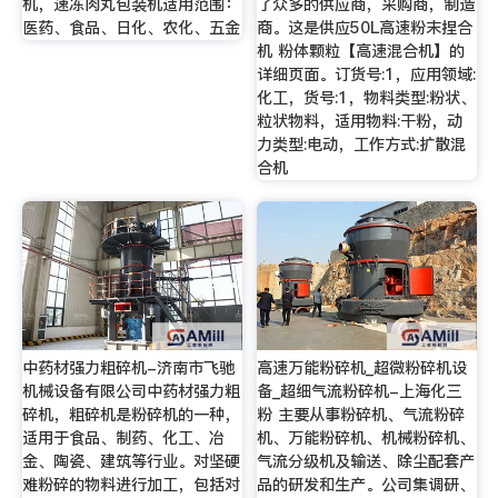
机，速冻肉丸包装机适用范围：
了众多的供应商，采购商，制造
医药、食品、日化、农化、五金
商。这是供应50L高速粉末捏合
机 粉体颗粒【高速混合机】的
详细页面。订货号:1，应用领域:
化工，货号:1，物料类型:粉状、
粒状物料，适用物料:干粉，动
力类型:电动，工作方式:扩散混
合机
中药材强力粗碎机-济南市飞驰
高速万能粉碎机_超微粉碎机设
机械设备有限公司中药材强力粗
备_超细气流粉碎机-上海化三
碎机，粗碎机是粉碎机的一种，
粉 主要从事粉碎机、气流粉碎
适用于食品、制药、化工、冶
机、万能粉碎机、机械粉碎机、
金、陶瓷、建筑等行业。对坚硬
气流分级机及输送、除尘配套产
难粉碎的物料进行加工，包括对
品的研发和生产。公司集调研、