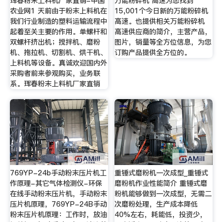
珲春粉末上料机厂家直销-中国
万能粉碎机 高速为您找到
农业网1 天前由于粉末上料机在
15,001个今日新的万能粉碎机
我们行业制造的塑料运输流程中
高速。也提供相关万能粉碎机
起着至关主要的作用。单螺杆和
高速供应商的简介，主营产品，
双螺杆挤出机；搅拌机、磨粉
图片，销量等全方位信息，为您
机、拖拉机、切割机、烘干机、
订购产品提供全方位的。
上料机等设备。真诚欢迎国内外
采购者前来参观购买，业务联
系。珲春粉末上料机厂家直销
769YP-24b手动粉末压片机工
重锤式磨粉机一次成型_重锤式
作原理-其它气体检测仪-环保
磨粉机作业性能简介 重锤式磨
在线手动粉末压片机，手动粉末
粉机能够做到一次成型，无需二
压片机原理，769YP-24B手动
次磨粉处理，生产成本降低
粉末压片机原理：工作时，放油
40%左右，耗能低，投资少，