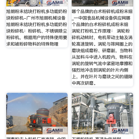
旭朗粉末结块打粉机多功能奶粉
哪个品牌的白术粉碎机成粉末细
块粉碎机-广州市旭朗机械设备
_—中国食品机械设备供应网哪
旭朗粉末结块打粉机多功能奶粉
个品牌的白术粉碎机成粉末细
块粉碎机：粉碎机、不锈钢除尘
涡轮打粉机工作原理： 涡轮粉
粉碎机，根据用户的特殊使用要
碎机动转时，电机带动主轴及涡
求和被粉碎物料的特殊物理
轮高速旋转。涡轮与筛网圈上的
磨块组成磨粉、研磨副，当物料
从加料斗中进入机腔内，物料在
涡轮的旋转气流中紧密地摩擦和
强烈地冲击到涡轮的叶片内侧
上，并在叶片与磨块之间的缝隙
中再次研磨。