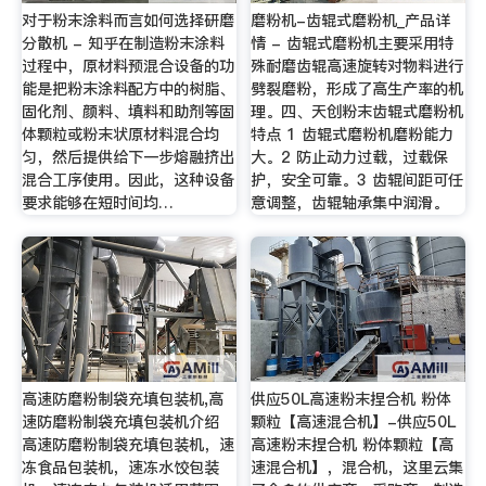
对于粉末涂料而言如何选择研磨
磨粉机-齿辊式磨粉机_产品详
分散机 - 知乎在制造粉末涂料
情 - 齿辊式磨粉机主要采用特
过程中，原材料预混合设备的功
殊耐磨齿辊高速旋转对物料进行
能是把粉末涂料配方中的树脂、
劈裂磨粉，形成了高生产率的机
固化剂、颜料、填料和助剂等固
理。四、天创粉末齿辊式磨粉机
体颗粒或粉末状原材料混合均
特点 1 齿辊式磨粉机磨粉能力
匀，然后提供给下一步熔融挤出
大。2 防止动力过载，过载保
混合工序使用。因此，这种设备
护，安全可靠。3 齿辊间距可任
要求能够在短时间均…
意调整，齿辊轴承集中润滑。
高速防磨粉制袋充填包装机,高
供应50L高速粉末捏合机 粉体
速防磨粉制袋充填包装机介绍
颗粒【高速混合机】-供应50L
高速防磨粉制袋充填包装机，速
高速粉末捏合机 粉体颗粒【高
冻食品包装机，速冻水饺包装
速混合机】，混合机，这里云集