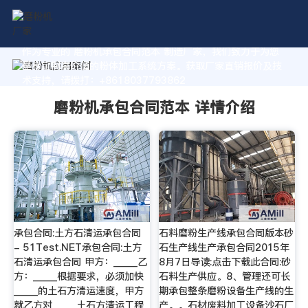
作为专业的 磨粉机承包合同范本 制造厂家，我们致力于为您
量身定制高价值的粉体加工系统方案。获取厂家直销报价及技
术支持，请拨打：+8618037793862
磨粉机承包合同范本 详情介绍
承包合同:土方石清运承包合同
石料磨粉生产线承包合同版本砂
- 51Test.NET承包合同:土方
石生产线生产承包合同2015年
石清运承包合同 甲方：_____乙
8月7日导读:点击下载此合同:砂
方：_____根据要求，必须加快
石料生产供应。8、管理还可长
_____的土石方清运速度，甲方
期承包整条磨粉设备生产线的生
就乙方对_____土石方清运工程
产。。石材废料加工设备沙石厂