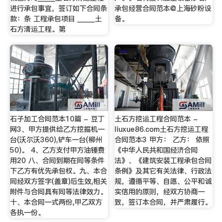
进行承包事宜，签订如下合同条
承包经营合同范本@上海砂粉设
款：条 工程承包项目 _____土
备。
石方清运工程。第
石子加工合同范本10篇 - 豆丁
土石方挖运工程合同范本 -
网3、甲方提供给乙方挖掘机一
liuxue86.com土石方挖运工程
台(沃尔沃360),铲车一台(柳州
合同范本3 甲方： 乙方： 依照
50)。 4、乙方支付甲方油锤费
《中华人民共和国经济合同
用20 八、合同到期在同等条件
法》、《建筑安装工程承包合同
下乙方有优先承包权。九、本合
条例》及其它有关法律、行政法
同经双方签字(盖章)后生效,相关
规，遵循平等、自愿、公平和诚
附件与合同具有同等法律效力。
实信用的原则，经双方协商一
十、本合同一式两份,甲乙双方
致，签订本合同，并严肃履行。
各执一份。