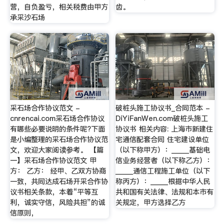
营，自负盈亏，相关税费由甲方
齿。
承采沙石场
采石场合作协议范文 -
破桩头施工协议书_合同范本 -
cnrencai.com采石场合作协议
DiYiFanWen.com破桩头施工
有哪些必要说明的条件呢?下面
协议书 相关内容: 上海市新建住
是小编整理的采石场合作协议范
宅通信配套合同 住宅建设单位
文，欢迎大家阅读参考。 【篇
（以下称甲方）：_____基础电
一】采石场合作协议范文 甲
信业务经营者（以下称乙方）：
方： 乙方： 经甲、乙双方协商
_____通信工程施工单位（以下
一致，共同达成石场开采合作协
称丙方）：_____根据中华人民
议书相关条款，本着“平等互
共和国有关法律、法规和本市有
利，诚实守信，风险共担”的诚
关规定，甲方选择乙方
信原则，