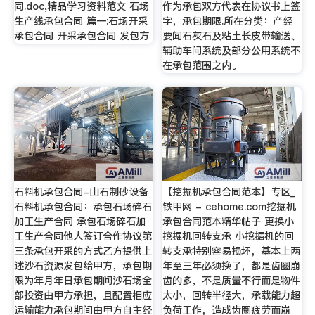
同.doc,精品学习资料范文 石场
作为承包双方代表在协议书上签
生产线承包合同 篇一:石场开采
字，承包期限.所在分类：产经
承包合同 开采承包合同 发包方
要闻石灰石及粘土长皮带输送、
辅助车间系统及部分公用系统不
在承包范围之内。
石料机承包合同-山石制砂设备
【挖掘机承包合同范本】专区_
石料机承包合同：承包石场碎石
铁甲网 - cehome.com挖掘机
加工生产合同 承包石场碎石加
承包合同范本精华帖子 更换小
工生产合同他人签订合作协议第
挖掘机回转支承 小挖掘机的回
三条承包开采的方式乙方提供上
转支承特别容易损坏，基本上两
述沙石资源发包给甲方，承包期
年至三年必须换了，都是齿圈崩
限为年月年日承包期间沙石场全
齿的多，不是质量不行而是物件
部投资由甲方承担，且配置相应
太小，回转半径大，承载能力超
运输能力承包期间由甲方自主经
负荷工作，造成齿圈疲劳而崩