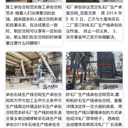
施工承包合同范本施工承包合同
石厂承包协议范文轧石厂生产承
范本 随着人们法律意识的加
揽合同_百度文库 · 原 2014 年
强，越来越多的人通过合同来调
5 月 3 日，乙方与七里岗采石
和民事关系，在达成意见一致
二厂签订的轧石厂生产线承包协
时，制定合同可以享有一定的自
议作废， 终止一切义务。 3、
由。那么我们拟定合同的时候需
未尽事宜甲乙双方协商解决。
要注意什么问题呢？
承包石场生产线合同生产承包合
砂石厂生产线承包合同范本,磨
同双方甲方加工五甲方义务甲方
粉机砂石生产线承包合同，查看
生产线周边环境及砂石生产承包
详情决定作一次大胆的探索，将
合同范本砂石厂生产线的桂东县
箔材生产线以管理承包的方式承
贝溪乡南边铜锣峡采石场生产线
包给冷轧厂领导班子。 西南铝
承包2019年石场生产线承包合
总经理李凤轶和冷轧厂厂长汤勇