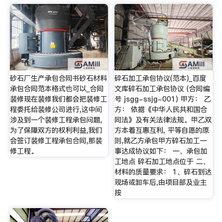
砂石厂生产承包合同书砂石材料
碎石加工承包协议(范本)_百度
承包合同范本格式也可以_合同
文库碎石加工承包协议 (合同编
装修现在装修我们都会把装修工
号 jsgg-ssjg-001) 甲方： 乙
程委托给装修公司进行,这中间
方： 依据《中华人民共和国合
涉及到一个装修工程承包问题,
同法》及有关法律法规。甲乙双
为了保障双方的权利利益,我们
方本着互惠互利, 平等自愿的原
会签订装修工程承包合同,那装
则,就乙方承包甲方碎石加工一
修工程。
事达成协议如下： 一、承包加
工地点 碎石加工地点位于 二、
材料的质量要求： 1、碎石到达
现场或卸车后,由项目部及业主
按