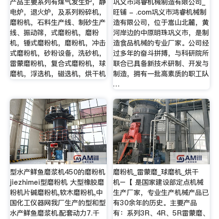
产品主要系列有煤气发生炉，静
巩义市鸿睿机械制造有限公司_
电炉，退火炉，及系列粉碎机，
旺铺 - .com巩义市鸿睿机械制
磨粉机，石料生产线、制砂生产
造有限公司，位于嵩山北麓，黄
线、振动筛，式磨粉机，磨粉
河岸边的中原明珠巩义市，是制
机，锤式磨粉机，磨粉机，冲击
造食品机械的专业厂家。公司经
式磨粉机，砂粉设备，洗砂机，
过多年的奋斗拼搏，与科研院所
雷蒙磨粉机，复合式磨粉机，球
联合已具备新技术研制、开发与
磨机，浮选机，磁选机，烘干机
制造，拥有一批高素质的职工队
…
型水产鲜鱼磨浆机450的磨粉机
磨粉机_雷蒙磨_球磨机_烘干
jiezhimei型磨粉机 大型橡胶磨
机–【 是国家建设部定点机械
粉机片碱磨粉机,软木磨粉机,中
生产厂家，专业生产机械产品已
国化工仪器网我厂生产的型和型
有30余年的历史。主要产品
水产鲜鱼磨浆机.配套动力7.千
有：系列3R、4R、5R雷蒙磨、