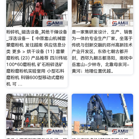
粉碎机_磁选设备_其他干燥设备
是一家集研发设计、生产、销售
_浮选设备–【 中原嵩山机械雷
为一体的专业生产厂家。坐落于
蒙磨粉机 发往越南 供应信息分
传统与创新交融的郑州高新技术
类 更多 > 烘干设备 (11) 雷蒙
产业开发区，东依七朝古都开
磨粉机 (23) 产品推荐 四川伟铭
封，西邻九朝古都洛阳，南枕中
100*60磨粉机 矿石粉碎选矿
岳嵩山-少林寺，北靠母亲河-
磨粉磨粉机实验室用 小型石料
黄河；地理位置优越。
磨粉机 科锦600型移动式磨粉
机 可 …