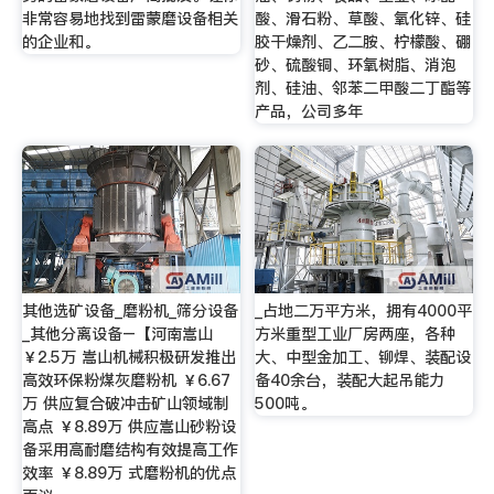
非常容易地找到雷蒙磨设备相关
酸、滑石粉、草酸、氧化锌、硅
的企业和。
胶干燥剂、乙二胺、柠檬酸、硼
砂、硫酸铜、环氧树脂、消泡
剂、硅油、邻苯二甲酸二丁酯等
产品，公司多年
其他选矿设备_磨粉机_筛分设备
_占地二万平方米，拥有4000平
_其他分离设备–【河南嵩山
方米重型工业厂房两座，各种
￥2.5万 嵩山机械积极研发推出
大、中型金加工、铆焊、装配设
高效环保粉煤灰磨粉机 ￥6.67
备40余台，装配大起吊能力
万 供应复合破冲击矿山领域制
500吨。
高点 ￥8.89万 供应嵩山砂粉设
备采用高耐磨结构有效提高工作
效率 ￥8.89万 式磨粉机的优点