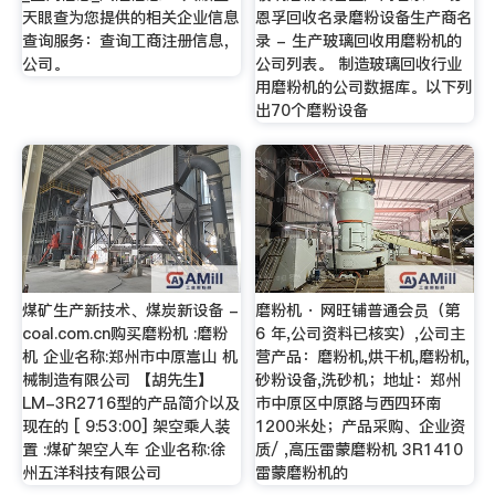
天眼查为您提供的相关企业信息
恩孚回收名录磨粉设备生产商名
查询服务：查询工商注册信息，
录 - 生产玻璃回收用磨粉机的
公司。
公司列表。 制造玻璃回收行业
用磨粉机的公司数据库。以下列
出70个磨粉设备
煤矿生产新技术、煤炭新设备 -
磨粉机 · 网旺铺普通会员（第
coal.com.cn购买磨粉机 :磨粉
6 年,公司资料已核实）,公司主
机 企业名称:郑州市中原嵩山 机
营产品：磨粉机,烘干机,磨粉机,
械制造有限公司 【胡先生】
砂粉设备,洗砂机；地址：郑州
LM-3R2716型的产品简介以及
市中原区中原路与西四环南
现在的 [ 9:53:00] 架空乘人装
1200米处；产品采购、企业资
置 :煤矿架空人车 企业名称:徐
质/ ,高压雷蒙磨粉机 3R1410
州五洋科技有限公司
雷蒙磨粉机的