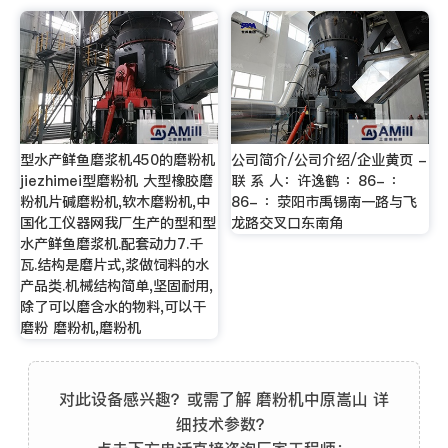
型水产鲜鱼磨浆机450的磨粉机
公司简介/公司介绍/企业黄页 -
jiezhimei型磨粉机 大型橡胶磨
联 系 人：许逸鹤 ：86- ：
粉机片碱磨粉机,软木磨粉机,中
86- ：荥阳市禹锡南一路与飞
国化工仪器网我厂生产的型和型
龙路交叉口东南角
水产鲜鱼磨浆机.配套动力7.千
瓦.结构是磨片式,浆做饲料的水
产品类.机械结构简单,坚固耐用,
除了可以磨含水的物料,可以干
磨粉 磨粉机,磨粉机
对此设备感兴趣？或需了解 磨粉机中原嵩山 详
细技术参数？