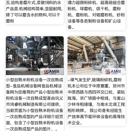
瓦.结构是磨片式,浆做饲料的水
德力超微粉碎机、超高细组合磨
产品类.机械结构简单,坚固耐用,
粉机、球磨机、烘干机、磨粉
除了可以磨含水的物料,可以干
机、磨粉机、对辊磨粉机、砂粉
磨粉
设备等各类制粉设备和矿山设
备。
小型自熟米粉机设备一次自熟成
-煤气发生炉,玻璃粉碎机,磨粉
型-食品机械设备网食品机械设
机本公司位于中原要塞，郑州市
备网为您推荐的产品小型自熟米
中原西路与西四环交口处，紧贴
粉机设备一次自熟成型是由巩义
陇海，京广铁路中枢线，与嵩山
市鸿睿机械制造有限公司提供，
少林寺相接壤，与南水北调工程
当前页面为小型自熟米粉机设备
相形映辉。 我公司是有经验生
一次自熟成型的产品详细介绍页
产效率高节能环保设备的高等技
面，包含了小型自熟米粉机设备
术企业。
一次自熟成型产品的图片、。