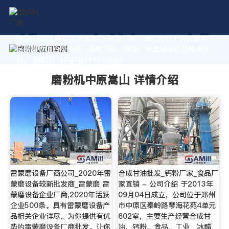
作为专业的 磨粉机中原嵩山 制造厂家，我们致力于为您量身
定制高价值的粉体加工系统方案。获取厂家直销报价及技术支
持，请拨打：+8618037793862
磨粉机中原嵩山 详情介绍
雷蒙磨设备厂商公司_2020年雷
合成甘油批发_钙粉厂家_食品厂
蒙磨设备较新批发商_雷蒙磨 雷
家直销 - 公司介绍 于2013年
蒙磨设备企业厂商,2020年活跃
09月04日成立，公司位于郑州
企业500条。具有雷蒙磨设备产
市中原区秦岭路琴海花苑4单元
品相关企业详尽。为你提供有优
602室，主要生产经营合成甘
势的雷蒙磨设备厂商批发。让你
油、钙粉、食品、工业、冰醋