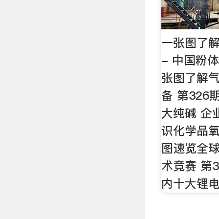
一张图了解
- 中国粉体
张图了解
备 第326
大纯碱 企业
识化学品氧
图速览全
术竞赛 第
内十大锂电