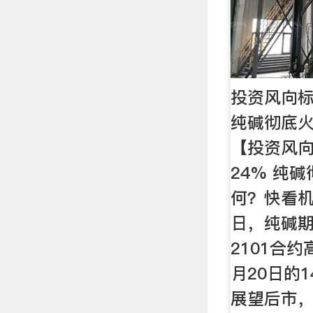
投资风向标
纯碱彻底
【投资风
24% 纯
何？快看机
日，纯碱
2101合约
月20日的1
展望后市