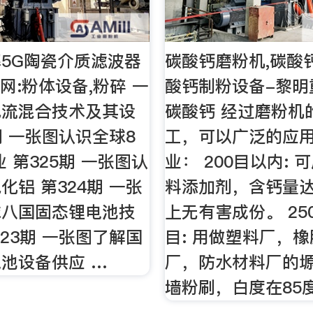
5G陶瓷介质滤波器
碳酸钙磨粉机,碳酸
网:粉体设备,粉碎 一
酸钙制粉设备-黎明
气流混合技术及其设
碳酸钙 经过磨粉机
期 一张图认识全球8
工，可以广泛的应
 第325期 一张图认
业： 200目以内:
化铝 第324期 一张
料添加剂，含钙量达 
球八国固态锂电池技
上无有害成份。 25
323期 一张图了解国
目: 用做塑料厂，
池设备供应 …
厂，防水材料厂的
墙粉刷，白度在85