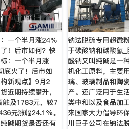
：一个半月涨24%
钠法脱硫专用超微
火了！后市如何？快
于碳酸钠和碳酸氢_
向标：一个半月涨
酸钠又叫纯碱是一
碱彻底火了！后市如
机化工原料，主要
构新观点】9月2
璃、玻璃制品和陶
期货近期持续攀升，
产。还广泛用于生
高触及1783元，较7
类中和以及食品加
436元涨幅24.1%。
来国家大力倡导环
，纯碱期货是否还有
川巨子公司在钠法