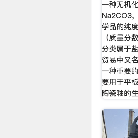
一种无机
Na2CO3
学品的纯度
（质量分
分类属于
贸易中又
一种重要
要用于平
陶瓷釉的