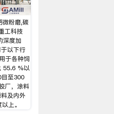
钙微粉磨,碳
重工科技
的深度加
用于以下行
 可用于各种饲
55.6 %以
0目至300
橡胶厂，涂料
塬料及内外
度以上。