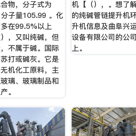
化合物，分子式为
机【（），。想了
，分子量105.99 。化
的纯碱管链提升机环
多在99.5%以上
升机信息及曲阜兴
数），又叫纯碱，但
设备有限公司的公
盐，不属于碱。国际
上。
名苏打或碱灰。它是
的无机化工原料，主
板玻璃、玻璃制品和
生产。