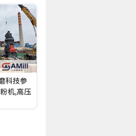
磨科技参
磨粉机,高压