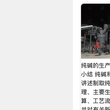
纯碱的生产
小结 纯碱
讲述制取
理、主要生
算、工艺
并对有关