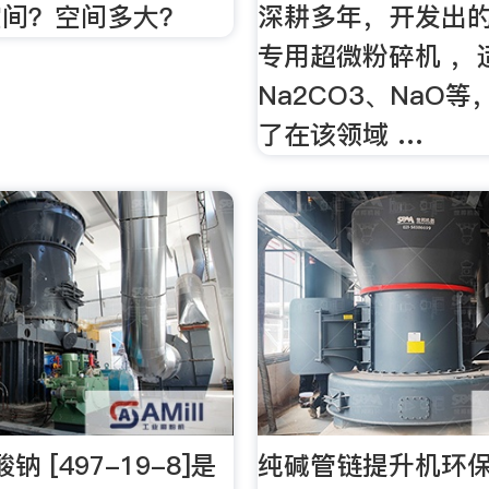
空间？空间多大？
深耕多年，开发出的
专用超微粉碎机 ，
Na2CO3、NaO
了在该领域 …
 [497-19-8]是
纯碱管链提升机环保