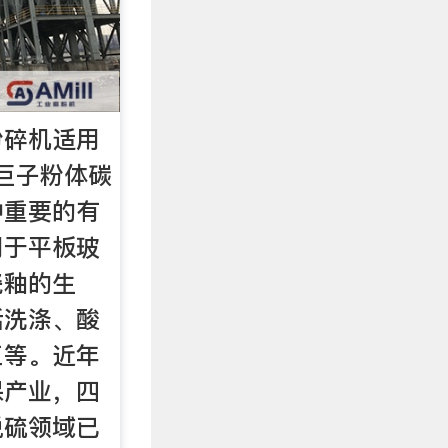
粉碎机适用
巨子粉体碳
种重要的有
用于平板玻
瓷釉的生
活洗涤、酸
工等。近年
保产业，四
脱硫领域已