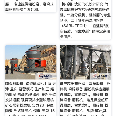
磨 ，专业提供粗粉磨、磨粉式
_机械磨_沈阳飞机设计研究 气
磨粉机等多个系列和。
流磨哪家好?作为研制气流粉碎
机、气流分级机、机械磨的专业
企业，二十多年来沈飞粉体
（SARI-TECH）一直坚持"航
空品质、可靠卓越" 的理念来服
务用户。
陶瓷球磨机-陶瓷球磨机上海 天
供应超细微粉磨，雷蒙磨机，粉
津 重庆 经营模式 生产加工 经
碎机 粉碎设备 磨粉机供应超细
销批发 招商代理 商业服务 平均
微粉磨，雷蒙磨机，粉碎机 粉
发货速度 现货现货小型球磨机
碎设备 磨粉机。这是供应超细
矿石煤灰粉磨机 实力老厂金属
微粉磨，雷蒙磨机，粉碎机 粉
陶瓷 卧式球磨机 恒宏 品牌 15
碎设备 磨粉机。品牌:建冶,其