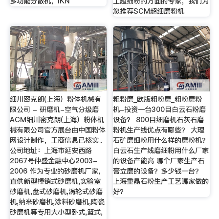
多功能分散机，IKN
工超细粉的方面的专家，我们为
您推荐SCM超细磨粉机
细川密克朗(上海）粉体机械有
粗粉磨_欧版粗粉磨_粗粉磨粉
限公司 - 研磨机-空气分级磨
机-投资一台300目白云石粉磨
ACM细川密克朗(上海）粉体机
设备？ 800目细磨机石灰石磨
械有限公司官方展台由中国粉体
粉机生产线优点有哪些？ 大理
网设计制作，工商信息已核实。
石矿磨细粉用什么样的磨粉机？
公司地址：上海市延安西路
白云石生产线磨细粉用什么厂家
2067号仲盛金融中心2003-
的设备产能高 哪个厂家生产石
2006 作为专业的砂磨机厂家,
膏立磨的设备？多少钱一台？
直供新型棒销式砂磨机,实验室
上海重晶石粉生产工艺哪家做的
砂磨机,盘式砂磨机,涡轮式砂磨
好？
机,纳米砂磨机,涂料砂磨机,陶瓷
砂磨机等专用大小型卧式,篮式,