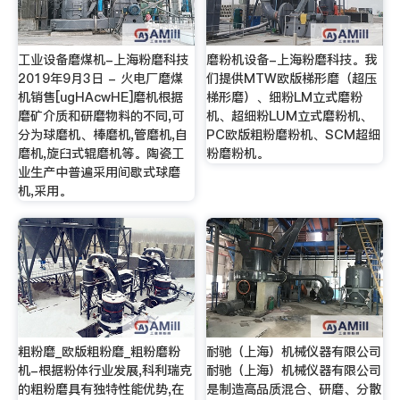
工业设备磨煤机-上海粉磨科技
磨粉机设备-上海粉磨科技。我
2019年9月3日 - 火电厂磨煤
们提供MTW欧版梯形磨（超压
机销售[ugHAcwHE]磨机根据
梯形磨）、细粉LM立式磨粉
磨矿介质和研磨物料的不同,可
机、超细粉LUM立式磨粉机、
分为球磨机、棒磨机,管磨机,自
PC欧版粗粉磨粉机、SCM超细
磨机,旋臼式辊磨机等。陶瓷工
粉磨粉机。
业生产中普遍采用间歇式球磨
机,采用。
粗粉磨_欧版粗粉磨_粗粉磨粉
耐驰（上海）机械仪器有限公司
机-根据粉体行业发展,科利瑞克
耐驰（上海）机械仪器有限公司
的粗粉磨具有独特性能优势,在
是制造高品质混合、研磨、分散