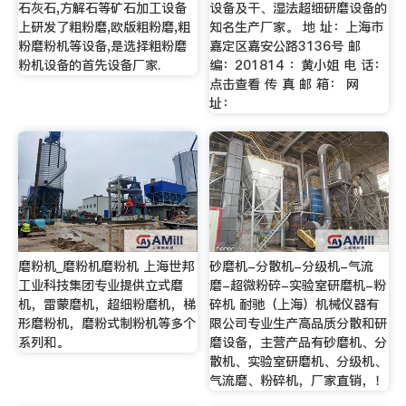
石灰石,方解石等矿石加工设备
设备及干、湿法超细研磨设备的
上研发了粗粉磨,欧版粗粉磨,粗
知名生产厂家。 地 址：上海市
粉磨粉机等设备,是选择粗粉磨
嘉定区嘉安公路3136号 邮
粉机设备的首先设备厂家.
编：201814 ：黄小姐 电 话：
点击查看 传 真 邮 箱： 网
址：
磨粉机_磨粉机磨粉机 上海世邦
砂磨机-分散机-分级机-气流
工业科技集团专业提供立式磨
磨-超微粉碎-实验室研磨机-粉
机，雷蒙磨机，超细粉磨机，梯
碎机 耐驰（上海）机械仪器有
形磨粉机，磨粉式制粉机等多个
限公司专业生产高品质分散和研
系列和。
磨设备，主营产品有砂磨机、分
散机、实验室研磨机、分级机、
气流磨、粉碎机，厂家直销，！