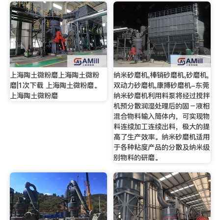
上海陶土微粉磨上海陶土微粉
纳米砂磨机,棒销砂磨机,砂磨机,
磨|1次下载 上海陶土微粉磨。
双动力砂磨机,康搏砂磨机-东莞
上海陶土微粉磨
纳米砂磨机利用料泵将经过搅拌
机预分散润湿处理后的固－液相
混合物料输入筒体内，可实现物
料连续加工连续出料，极大的提
高了生产效率。纳米砂磨机适用
于各种粘度产品的分散及纳米级
别物料的研磨。