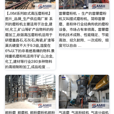
【JXM系列欧式高压磨粉机】
雷蒙磨粉机 - 生产的雷蒙磨粉
图片_品牌_生产供应商厂家 系
机又叫摆式磨粉机，简称雷蒙
列的磨粉机主要适用于冶金,建
磨，是粉体行业经典传统的磨粉
材,化工,矿山等矿产品物料的粉
设备，市场占有率很高。雷蒙磨
磨加工,欧版高压磨粉机适用于
粉机技术成熟、性能稳定、节能
研磨重晶石,石灰石,陶瓷,矿渣等
高效、经久耐用、一次成粉，细
莫氏硬度不大于9.3级,湿度在
度可以自由 …
6%以下的非易燃易爆的物料.景
翔重机磨粉机适用于矿山,冶金,
化工,建材等行业280多种物料
的高细制粉加工,成品粒度 …
粗粉磨_粗磨机_粗粉磨粉机粗粉
气流磨_气流粉碎机_气流分级机