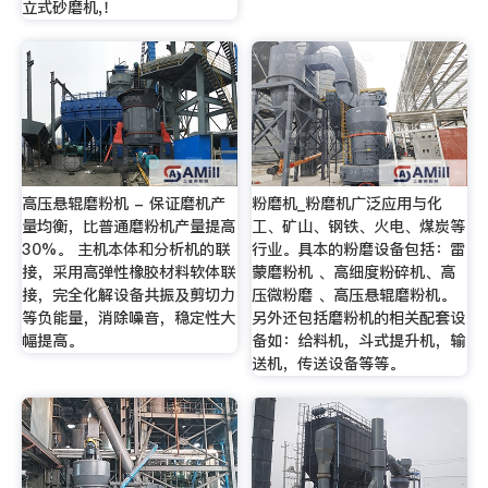
立式砂磨机,！
高压悬辊磨粉机 - 保证磨机产
粉磨机_粉磨机广泛应用与化
量均衡，比普通磨粉机产量提高
工、矿山、钢铁、火电、煤炭等
30%。 主机本体和分析机的联
行业。具本的粉磨设备包括：雷
接，采用高弹性橡胶材料软体联
蒙磨粉机 、高细度粉碎机、高
接，完全化解设备共振及剪切力
压微粉磨 、高压悬辊磨粉机。
等负能量，消除噪音，稳定性大
另外还包括磨粉机的相关配套设
幅提高。
备如：给料机，斗式提升机，输
送机，传送设备等等。