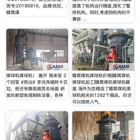
货号:20186816，品牌:优旺，:
提高了机构运行精度,简化了整
蜂窝煤
体机构。同时,考虑到机构的不
兼容 …
煤球机煤球机！ 展开 我来答 2
蜂窝煤机煤球机价格|蜂窝煤机
个回答 #热议# 李光洙唱阿卡贝
煤球机加工|蜂窝煤机煤球机哪
拉，他还有哪些搞笑名场面 研
里 海外为您精选了蜂窝煤机煤
发的新型免烧制砖设备、各种
球机相关的1282个商品，你还
可以按照人气、