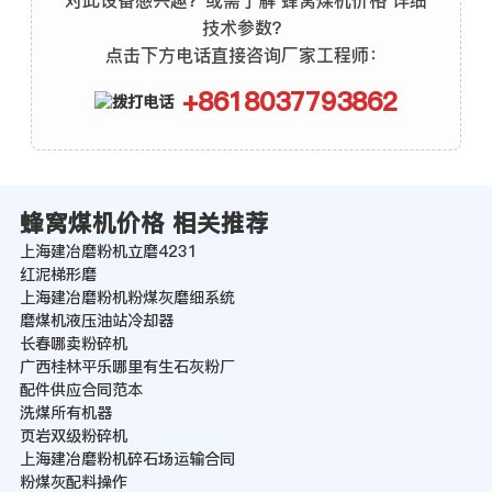
技术参数？
点击下方电话直接咨询厂家工程师：
+8618037793862
蜂窝煤机价格 相关推荐
上海建冶磨粉机立磨4231
红泥梯形磨
上海建冶磨粉机粉煤灰磨细系统
磨煤机液压油站冷却器
长春哪卖粉碎机
广西桂林平乐哪里有生石灰粉厂
配件供应合同范本
洗煤所有机器
页岩双级粉碎机
上海建冶磨粉机碎石场运输合同
粉煤灰配料操作