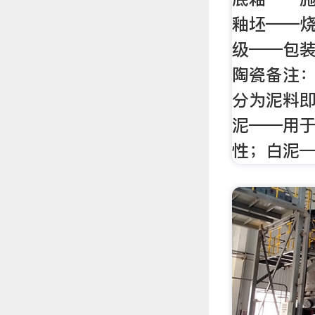
釉坯——
级——包装
陶瓷备注：
分为泥料
泥——用
性；白泥