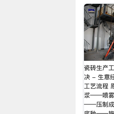
瓷砖生产工
决 - 生
工艺流程 
浆——喷
——压制
底釉——