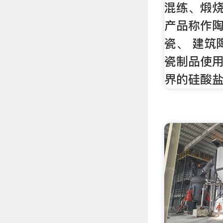
混练、煅烧
产品称作
瓷、 建筑
瓷制品使用
界的硅酸