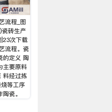
艺流程_图
)瓷砖生产
|23次下载
工艺流程。瓷
瓷的定义 陶
为主要原料
 料经过拣
煅烧等工序
作陶瓷。