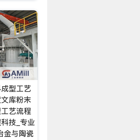
料成型工艺
度文库粉末
型工艺流程
程科技_专业
冶金与陶瓷