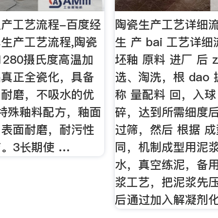
产工艺流程-百度经
陶瓷生产工艺详细流
生产工艺流程,陶瓷
生 产 bai 工艺详细
1280摄氏度高温加
坯釉 原料 进厂 后 
品真正全瓷化，具备
选、淘洗，根 dao
，耐磨，不吸水的优
称 量配料 回，入球
特殊釉料配方，釉面
碎，达到所需细度
，表面耐磨，耐污性
过筛，然后 根据 
。3长期使 …
同，机制成型用泥
水，真空练泥，备
浆工艺，把泥浆先
后通过加入解凝剂