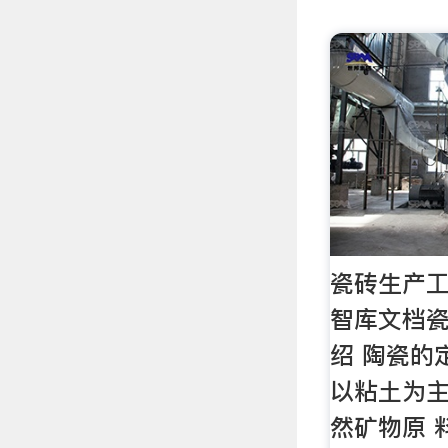
瓷砖生产工
智库文档
绍 陶瓷的
以粘土为
然矿物原 