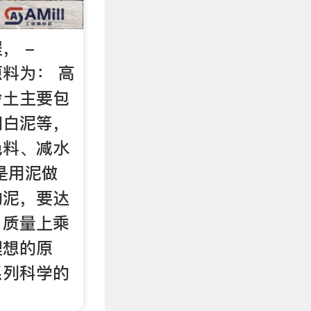
， -
原料为： 高
岭土主要包
和白泥等，
色料、减水
是用泥做
的泥，要达
，质量上乘
理想的原
系列科学的
。