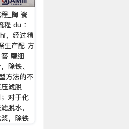
程_陶 瓷
流程 du ：
zhi，经过精
 据生产配 方
 答 磨细
后，除铁、
成型方法的不
浆压滤脱
用；对于化
压滤脱水，
化浆，除铁