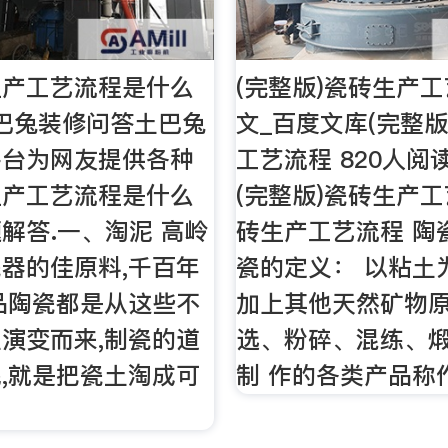
生产工艺流程是什么
(完整版)瓷砖生产工
巴兔装修问答土巴兔
文_百度文库(完整版
平台为网友提供各种
工艺流程 820人阅读
生产工艺流程是什么
(完整版)瓷砖生产
解答.一、淘泥 高岭
砖生产工艺流程 陶
器的佳原料,千百年
瓷的定义： 以粘土
品陶瓷都是从这些不
加上其他天然矿物原
演变而来,制瓷的道
选、粉碎、混练、
,就是把瓷土淘成可
制 作的各类产品称