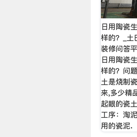
日用陶瓷
样的？_土
装修问答
日用陶瓷
样的？问题
土是烧制瓷
来,多少精
起眼的瓷土
工序：淘泥
用的瓷泥.