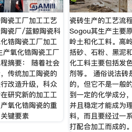
锆陶瓷工厂加工工艺
瓷砖生产的工艺流程
陶瓷厂/蓝鲸陶瓷科
Sogou其生产主要
氧化锆陶瓷工厂加工
岭土和化工料。高
生产氧化锆陶瓷工厂
括砂、石粉、黑泥
程摘要： 随着社会
化工料主要包括发
步，传统加工陶瓷的
剂等。 通俗说法砖
进行改造升级，科众
的，但它不是一般
断在研究新的加工工
到一定的化学成分
生产氧化锆陶瓷的重
并且稳定才能成为
了关键要素
料，而且要经过一
打配合加工而成的