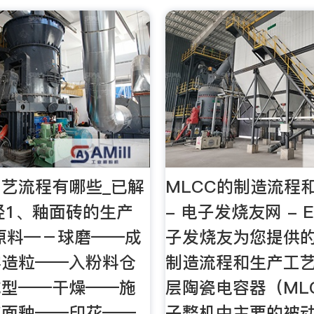
艺流程有哪些_已解
MLCC的制造流程
意经1、釉面砖的生产
- 电子发烧友网 - El
原料—－球磨——成
子发烧友为您提供的
雾造粒——入粉料仓
制造流程和生产工
成型——干燥——施
层陶瓷电容器（ML
施面釉——印花——
子整机中主要的被