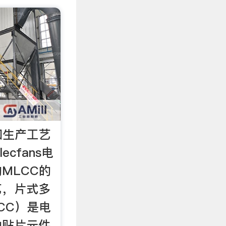
和生产工艺
ecfans电
MLCC的
艺，片式多
CC）是电
动贴片元件