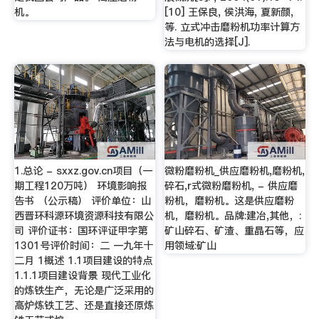
机。
[10] 王保良, 侯洪海, 夏新颜,
等. 立式冲击磨粉机功率计算方
法与电机的选择[J].
1.总论 - sxxz.gov.cn项目（一
微粉磨粉机_供应磨粉机,磨粉机,
期工程120万吨） 环境影响报
碎石,r式微粉磨粉机, - 供应磨
告书 （公示稿） 评价单位：山
粉机，磨粉机。这是供应磨粉
西晋环科源环境资源科技有限公
机，磨粉机。品牌:建冶,其他，:
司 评价证书：国环评证甲字第
矿山碎石、矿渣、重晶石等，应
1301号评价时间：二 一九年十
用领域:矿山
二月 1概述 1.1项目建设的特点
1.1.1项目建设背景 现代工业化
的炼铁生产，无论是广泛采用的
高炉炼铁工艺、还是直接还原炼