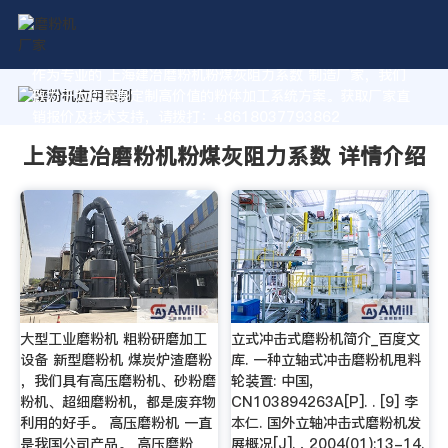
作为专业的 上海建冶磨粉机粉煤灰阻力系数 制造厂家，我们
致力于为您量身定制高价值的粉体加工系统方案。获取厂家直
销报价及技术支持，请拨打：+8618037793862
上海建冶磨粉机粉煤灰阻力系数 详情介绍
大型工业磨粉机 粗粉研磨加工
立式冲击式磨粉机简介_百度文
设备 新型磨粉机 煤炭炉渣磨粉
库. 一种立轴式冲击磨粉机甩料
，我们具有高压磨粉机、砂粉磨
轮装置: 中国,
粉机、超细磨粉机，都是废弃物
CN103894263A[P]. . [9] 李
利用的好手。 高压磨粉机 一直
本仁. 国外立轴冲击式磨粉机发
是我国公司产品。 高压磨粉
展概况[J]. , 2004(01):13-14.