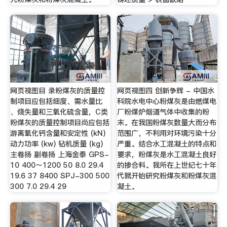
网页视图目 录粉煤灰的质量控
网页视图四 创新争辉 - 中国水
制项目应包括细度、需水量比
科院水电中心粉煤灰是由燃煤电
、烧失量和三氧化硫含量，C类
厂粉煤炉烟道气体中收集的粉
粉煤灰的质量控制项目尚应包括
末。在我国粉煤灰数量大而分布
游离氧化钙含量和安定性 (kN)
范围广，不利用对环境污染十分
动力功率 (kw) 钻机质量 (kg)
严重。结合水工混凝土的特点和
主卷扬 副卷扬 上海金泰 GPS-
要求，粉煤灰是水工混凝土良好
10 400～1200 50 8.0 29.4
的掺合料。我所在上世纪七十年
19.6 37 8400 SPJ-300 500
代就开始研究粉煤灰和粉煤灰混
300 7.0 29.4 29
凝土。