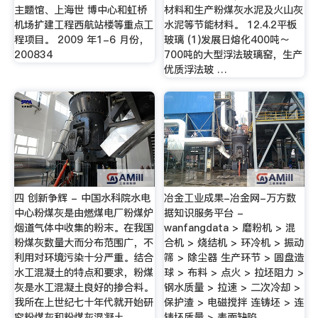
主题馆、上海世 博中心和虹桥
材料和生产粉煤灰水泥及火山灰
机场扩建工程西航站楼等重点工
水泥等节能材料。 12.4.2平板
程项目。 2009 年1-6 月份，
玻璃 (1)发展日熔化400吨～
200834
700吨的大型浮法玻璃窑，生产
优质浮法玻 …
四 创新争辉 - 中国水科院水电
冶金工业成果-冶金网-万方数
中心粉煤灰是由燃煤电厂粉煤炉
据知识服务平台 -
烟道气体中收集的粉末。在我国
wanfangdata > 磨粉机 > 混
粉煤灰数量大而分布范围广，不
合机 > 烧结机 > 环冷机 > 振动
利用对环境污染十分严重。结合
筛 > 除尘器 生产环节 > 圆盘造
水工混凝土的特点和要求，粉煤
球 > 布料 > 点火 > 拉坯阻力 >
灰是水工混凝土良好的掺合料。
钢水质量 > 拉速 > 二次冷却 >
我所在上世纪七十年代就开始研
保护渣 > 电磁搅拌 连铸坯 > 连
究粉煤灰和粉煤灰混凝土。
铸坯质量 > 表面缺陷