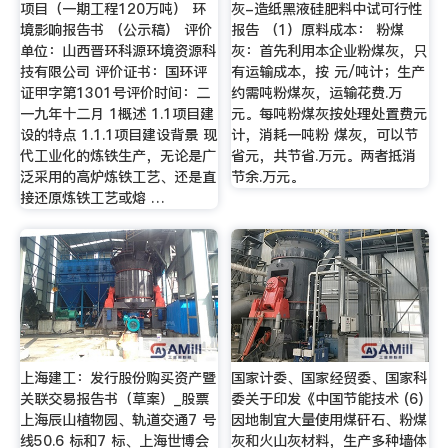
项目（一期工程120万吨） 环
灰-造纸黑液硅肥料中试可行性
境影响报告书 （公示稿） 评价
报告 （1）原料成本： 粉煤
单位：山西晋环科源环境资源科
灰：首先利用本企业粉煤灰，只
技有限公司 评价证书：国环评
有运输成本，按 元/吨计；生产
证甲字第1301号评价时间：二
约需吨粉煤灰，运输花费.万
一九年十二月 1概述 1.1项目建
元。每吨粉煤灰按处理处置费元
设的特点 1.1.1项目建设背景 现
计，消耗一吨粉 煤灰，可以节
代工业化的炼铁生产，无论是广
省元，共节省.万元。两者抵消
泛采用的高炉炼铁工艺、还是直
节余.万元。
接还原炼铁工艺或熔 …
上海建工：发行股份购买资产暨
国家计委、国家经贸委、国家科
关联交易报告书（草案）_股票
委关于印发《中国节能技术 (6)
上海辰山植物园、轨道交通7 号
因地制宜大量使用煤矸石、粉煤
线50.6 标和7 标、上海世博会
灰和火山灰材料，生产多种墙体