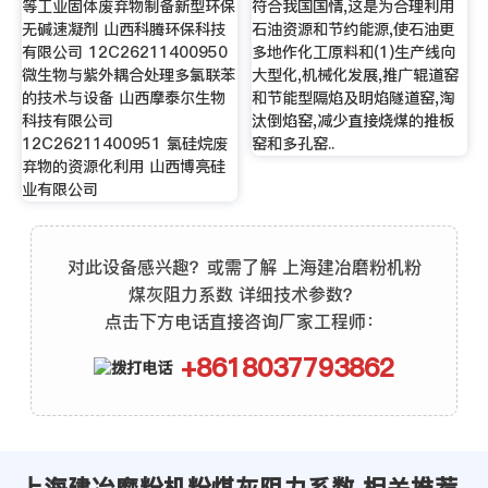
等工业固体废弃物制备新型环保
符合我国国情,这是为合理利用
无碱速凝剂 山西科腾环保科技
石油资源和节约能源,使石油更
有限公司 12C26211400950
多地作化工原料和(1)生产线向
微生物与紫外耦合处理多氯联苯
大型化,机械化发展,推广辊道窑
的技术与设备 山西摩泰尔生物
和节能型隔焰及明焰隧道窑,淘
科技有限公司
汰倒焰窑,减少直接烧煤的推板
12C26211400951 氯硅烷废
窑和多孔窑..
弃物的资源化利用 山西博亮硅
业有限公司
对此设备感兴趣？或需了解 上海建冶磨粉机粉
煤灰阻力系数 详细技术参数？
点击下方电话直接咨询厂家工程师：
+8618037793862