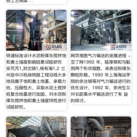
铁工艺或熔 …
铁道标准设计水泥粉煤灰搅拌饱
网页视图气力输送的发展进程 -
和黄土强度影响因素试验研究
豆丁网1992 年，陆厚根和马魁
安芃芃1,刘文晓1,杨有海1,2 兰
用两个形状指数，来表征粉煤灰
州至中川机场铁路工程沿线大多
颗粒形貌。1990 年上海海运学
地段属于饱和黄土地基，承载力
院的余达银等对气力输送进行的
低，压缩性大，采取水泥土搅拌
优化设计，1992 年，余洲生又
桩复合地基进行加固。对水泥粉
对长距离水平输送进行了有 益
煤灰搅拌饱和黄土强度特性进行
的探讨。
试验研究。