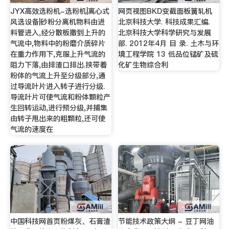
JYX高效选粉机-选粉机|离心式
网页视图BKD变截面板簧轧机
风选设备|砂粉分离机物料由进
北京科技大学. 科技成果汇编.
料管进入,经分散板撒到上升的
北京科技大学科学研究与发展
气流中,物料中的粉磨介质碎片
部. 2012年4月 目 录. 土木与环
在重力作用下,克服上升气流的
境工程学院 13 低品位锰矿及硫
阻力下落,由排渣口排出.挟带着
化矿生物综合利
粉体的气流上升至分级部分,通
过导流叶片进入转子进行分级.
导流叶片可使气流和粉体颗粒产
生回转运动,进行预分级,并捕集
由转子甩出来的粗颗粒,还可使
气流的速度在
中国科技网首页粉煤灰、石膏渣
节能技术政策大纲 - 豆丁网油