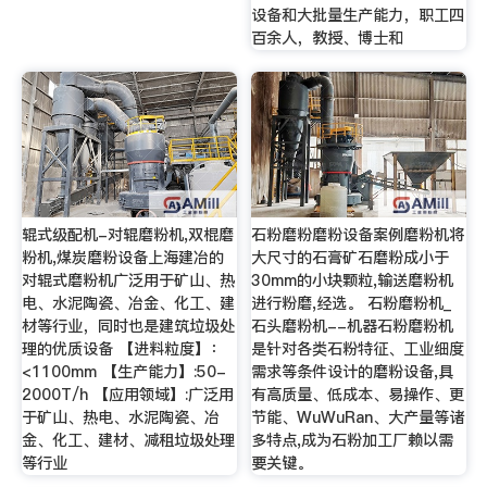
设备和大批量生产能力，职工四
百余人，教授、博士和
辊式级配机-对辊磨粉机,双棍磨
石粉磨粉磨粉设备案例磨粉机将
粉机,煤炭磨粉设备上海建冶的
大尺寸的石膏矿石磨粉成小于
对辊式磨粉机广泛用于矿山、热
30mm的小块颗粒,输送磨粉机
电、水泥陶瓷、冶金、化工、建
进行粉磨,经选。 石粉磨粉机_
材等行业，同时也是建筑垃圾处
石头磨粉机--机器石粉磨粉机
理的优质设备 【进料粒度】：
是针对各类石粉特征、工业细度
<1100mm 【生产能力】:50-
需求等条件设计的磨粉设备,具
2000T/h 【应用领域】:广泛用
有高质量、低成本、易操作、更
于矿山、热电、水泥陶瓷、冶
节能、WuWuRan、大产量等诸
金、化工、建材、减租垃圾处理
多特点,成为石粉加工厂赖以需
等行业
要关键。