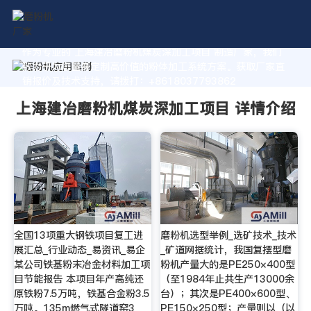
作为专业的 上海建冶磨粉机煤炭深加工项目 制造厂家，我们
致力于为您量身定制高价值的粉体加工系统方案。获取厂家直
销报价及技术支持，请拨打：+8618037793862
上海建冶磨粉机煤炭深加工项目 详情介绍
全国13项重大钢铁项目复工进
磨粉机选型举例_选矿技术_技术
展汇总_行业动态_易资讯_易企
_矿道网据统计，我国复摆型磨
某公司铁基粉末冶金材料加工项
粉机产量大的是PE250×400型
目节能报告 本项目年产高纯还
（至1984年止共生产13000余
原铁粉7.5万吨，铁基合金粉3.5
台）；其次是PE400×600型、
万吨。135m燃气式隧道窑3
PE150×250型；产量则以（以