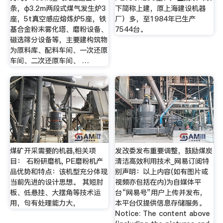
条，φ3.2m两段式煤气发生炉3
下简称上建，原上海建设机器
座，5t真空感应熔炼炉5座，铁
厂）多，至1984年已生产
基合金粉末雾化塔、磨粉设备、
7544台。
磁选筛分设备等，主要建构筑物
为原料库、配料车间、一次还原
车间、二次还原车间、 …
煤矿开采需要的机器,相关项
发改委发布重要调整，鼓励煤炭
目： 石粉研磨机, PE磨粉机产
清洁高效利用技术_网易订阅特
品优势和特点：该机型充分体现
别声明：以上内容(如有图片或
当前先进的设计思想。 其短肘
视频亦包括在内)为自媒体平
板、低悬挂、大摆角等技术运
台“网易号”用户上传并发布，
用，句有处理能力大，
本平台仅提供信息存储服务。
Notice: The content above