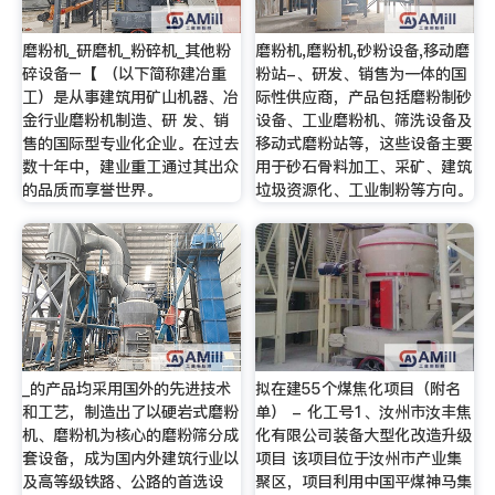
磨粉机_研磨机_粉碎机_其他粉
磨粉机,磨粉机,砂粉设备,移动磨
碎设备–【 （以下简称建冶重
粉站-、研发、销售为一体的国
工）是从事建筑用矿山机器、冶
际性供应商，产品包括磨粉制砂
金行业磨粉机制造、研 发、销
设备、工业磨粉机、筛洗设备及
售的国际型专业化企业。在过去
移动式磨粉站等，这些设备主要
数十年中，建业重工通过其出众
用于砂石骨料加工、采矿、建筑
的品质而享誉世界。
垃圾资源化、工业制粉等方向。
_的产品均采用国外的先进技术
拟在建55个煤焦化项目（附名
和工艺，制造出了以硬岩式磨粉
单） - 化工号1、汝州市汝丰焦
机、磨粉机为核心的磨粉筛分成
化有限公司装备大型化改造升级
套设备，成为国内外建筑行业以
项目 该项目位于汝州市产业集
及高等级铁路、公路的首选设
聚区，项目利用中国平煤神马集