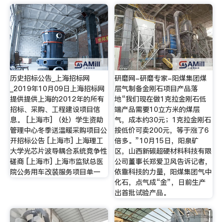
历史招标公告_上海招标网
研磨网-研磨专家-阳煤集团煤
_2019年10月09日上海招标网
层气制备金刚石项目产品落
提供提供上海的2012年的所有
地“我们现在做1克拉金刚石低
招标、采购、工程建设项目信
端产品需要10立方米的煤层
息。 [上海市] （处）学生资助
气，成本约30元；1克拉金刚石
管理中心冬季送温暖采购项目公
按低价可卖200元，等于涨了6
开招标公告 [上海市] 上海理工
倍多。”10月15日，阳泉矿
大学光芯片波导耦合系统竞争性
区，山西新碳超硬材料科技有限
磋商 [上海市] 上海市监狱总医
公司董事长郑爱卫风告诉记者，
院公务用车改装服务项目单一
依靠科技的力量，阳煤集团气中
化石，点气成“金”，日前生产
出首批试验产品。