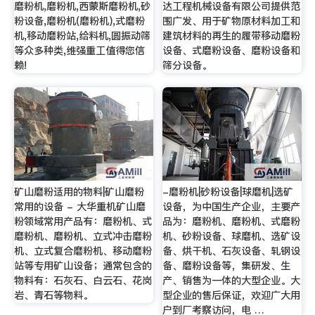
磨粉机,磨粉机,西蒙斯磨粉机,砂
达工程机械设备有限公司提供范
粉设备,磨粉机(磨粉机),式磨粉
围广发、用于矿物原材料加工和
机,移动磨粉站,给料机,圆振动筛
建筑材料的再生的履带移动磨粉
等众多种类,维强重工值得您信
设备、式磨粉设备、磨粉设备和
赖!
筛分设备。
矿山磨粉适用的物料|矿山磨粉
-磨粉机|砂粉设备|球磨机|选矿
常用的设备 - 大华重机矿山磨
设备，为中国生产企业，主要产
粉领域常用产品有：磨粉机、式
品为：磨粉机、磨粉机、式磨粉
磨粉机、磨粉机、立式冲击磨粉
机、砂粉设备、球磨机、选矿设
机、立式复合磨粉机、移动磨粉
备、烘干机、石灰设备、轧钢设
站等专用矿山设备；通常包含的
备、磨粉设备等，集研发、生
物料有：石灰石、白云石、花岗
产、销售为一体的大型企业。大
岩、青石等物料。
型企业的售后保证，欢迎广大用
户到厂考察访问，电 …