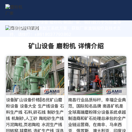
作为专业的 矿山设备 磨粉机 制造厂家，我们致力于为您量身
定制高价值的粉体加工系统方案。获取厂家直销报价及技术支
持，请拨打：+8618037793862
矿山设备 磨粉机 详情介绍
设备|矿山设备价格||名优矿山磨
南昌行业品质标杆，幸福企业典
粉设备 设备大全 生产线设备 石
范，国际知名品牌 南昌矿机是
料生产线 石料,碎石线 制砂生产
全球高端磨粉筛分设备系统卓越
线 机制砂,人工砂 陶粒砂生产线
制造商和矿石处理总承包的全产
污泥陶粒,页岩陶粒 水泥生产线
业链运营商，在南非、马来西
回转窑,球磨机 选矿生产线 浮选
亚、俄罗斯、澳大利亚、印度设