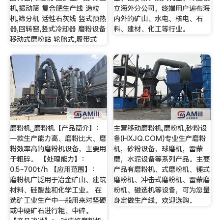
机,振动筛 复合肥生产线 造粒
立海外分公司，终端用户遍布海
机,筛分机 活性石灰线 竖式预热
内外的矿山、水电、核电、石
器,回转窑,竖式冷却器 磨粉设备
料、建材、化工等行业。
移动式磨粉站 轮胎式,履带式
磨粉机_磨粉机【产品简介】：
主营移动磨粉机,磨粉机,砂粉设
一款生产能力高、磨粉比大、磨
备(HXJQ.COM)专业生产磨粉
粉效率高的磨粉机设备，主要用
机，砂粉设备，球磨机，雷蒙
于粗碎。 【处理能力】：
磨，水泥设备等系列产品。主要
0.5~700t/h 【应用范围】：
产品有磨粉机、式磨粉机、锤式
磨粉机广泛用于冶金矿山、建筑
磨粉机、冲击式磨粉机、雷蒙磨
材料、硅酸盐和化学工业。 在
粉机、磁选机等设备，可为您量
选矿工业生产中一般用来对坚硬
身定做生产线，欢迎选购。
或中硬矿石进行粗、中碎。