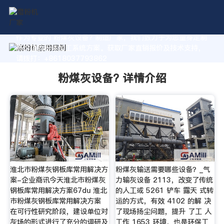
作为专业的 粉煤灰设备? 制造厂家，我们致力于为您量身定制
高价值的粉体加工系统方案。获取厂家直销报价及技术支持，
请拨打：+8618037793862
粉煤灰设备? 详情介绍
淮北市粉煤灰钢板库常用解决方
粉煤灰输送需要哪些设备？_气
案-企业商讯今天淮北市粉煤灰
力输灰设备 2113，改变了传统
钢板库常用解决方案67du 淮北
的人工或 5261 铲车 露天 式转
市粉煤灰钢板库常用解决方案
运的方式，有效 4102 的解 决
在可行性研究阶段，建设单位对
了现场扬尘问题，提升 了工 人
灰场的形式进行了充分的调研及
工作 1653 环境，也是环保工