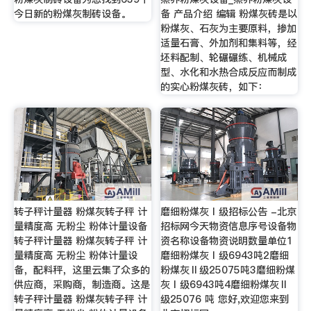
今日新的粉煤灰制砖设备。
备 产品介绍 编辑 粉煤灰砖是以
粉煤灰、石灰为主要原料，掺加
适量石膏、外加剂和集料等，经
坯料配制、轮碾碾练、机械成
型、水化和水热合成反应而制成
的实心粉煤灰砖，如下：
转子秤计量器 粉煤灰转子秤 计
磨细粉煤灰Ⅰ级招标公告 -北京
量精度高 无粉尘 粉体计量设备
招标网今天物资信息序号设备物
转子秤计量器 粉煤灰转子秤 计
资名称设备物资说明数量单位1
量精度高 无粉尘 粉体计量设
磨细粉煤灰Ⅰ级6943吨2磨细
备，配料秤，这里云集了众多的
粉煤灰Ⅱ级25075吨3磨细粉煤
供应商，采购商，制造商。这是
灰Ⅰ级6943吨4磨细粉煤灰Ⅱ
转子秤计量器 粉煤灰转子秤 计
级25076 吨 您好,欢迎您来到