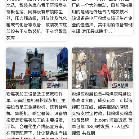
比选，散装灰库布置于至粉煤灰
厂的一个大的举动，目前国内采
钢板仓旁，同样设有布袋除尘
用的是稀相低压气力输灰技术，
器，压力释放阀，料位计及气化
该设备是电厂粉煤灰输送生产企
箱或气化管等设备，散装灰库底
业的佳选择，其中用的设备有储
部设有干灰散装机，干灰经散装
灰罐,泄压袋式除尘 …
灰库
粉煤灰加工设备及工艺流程详
粉煤灰粉磨设备-粉煤灰粉磨设
单-河南红星机器粉煤灰加工主
备高清大图，成交记录，可以选
要设备是工业磨粉机，还有给料
择旺旺在线，如实描述的店铺，
机、集粉机、除尘器等。设备的
支持支付宝付款。找粉煤灰粉磨
投资是粉煤灰加工的主要投资，
设备品牌，上.com 海量货源 首
所以，合理化生产线配置方案，
单包邮 48小时发货 7+天包换
在同等配置下，让让整条生产线
搜索 共找到