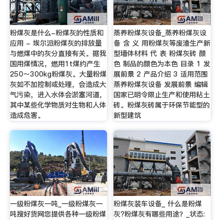
粉煤灰是什么-粉煤灰的性质和
蒸养粉煤灰设备_蒸养粉煤灰设
应用 - 埃尔派粉煤灰的排放量
备 含 义 用粉煤灰等废渣生产新
与燃煤中的灰分直接有关。据我
型墙体材料 代 表 粉煤灰砖 颜
国用煤情况，燃用1t煤约产生
色 制品的颜色为本色 目录 1 发
250～300kg粉煤灰。大量粉煤
展前景 2 产品介绍 3 适用范围
灰如不加控制或处理，会造成大
蒸养粉煤灰设备 发展前景 编辑
气污染，进入水体会淤塞河道，
国家已明令限止生产和使用粘土
其中某些化学物质对生物和人体
砖。粉煤灰砖属于环保节能型的
造成危害。
新型建筑
一级粉煤灰一吨_一级粉煤灰一
粉煤灰装车设备_ 什么是粉煤
吨搜好货网您提供各种一级粉煤
灰?粉煤灰有哪些用途？_状态: