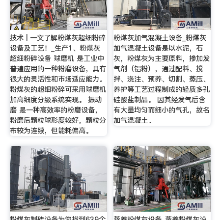
技术 | 一文了解粉煤灰超细粉碎
粉煤灰加气混凝土设备_粉煤灰
设备及工艺！_生产1、粉煤灰
加气混凝土设备是以水泥，石
超细粉碎设备 球磨机 是工业中
灰，粉煤灰为主要原料，掺加发
普遍应用的一种粉磨设备，具有
气剂（铝粉），通过配料、搅
很大的灵活性和市场适应能力。
拌、浇注、预养、切割、蒸压、
粉煤灰的超细粉碎可采用球磨机
养护等工艺过程制成的轻质多孔
加高细度分级系统实现。 振动
硅酸盐制品。 因其经发气后含
磨 是一种高效率的粉磨设备，
有大量均匀而细小的气孔，故名
粉磨后颗粒球形度较好，颗粒分
加气混凝土。
布较为连续，但能耗偏高。
粉煤灰制砖设备为您找到639个
蒸养粉煤灰设备_蒸养粉煤灰设