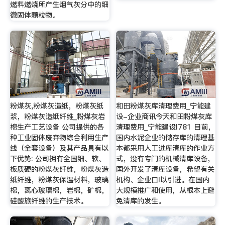
燃料燃烧所产生烟气灰分中的细
微固体颗粒物。
粉煤灰,粉煤灰造纸，粉煤灰纸
和田粉煤灰库清理费用_宁能建
浆，粉煤灰造纸纤维_粉煤灰岩
设-企业商讯今天和田粉煤灰库
棉生产工艺设备 公司提供的各
清理费用_宁能建设l781 目前，
种工业固体废弃物综合利用生产
国内水泥企业的储存库的清理基
线（全套设备）及其产品具有以
本都采用人工进库清库的作业方
下优势: 公司拥有全国细、软、
式，没有专门的机械清库设备，
板质硬的粉煤灰纤维，粉煤灰造
国外开发了清库设备，希望有关
纸纤维，粉煤灰保温材料，玻璃
机构、企业口I以引进。在国内
棉，离心玻璃棉，岩棉，矿棉，
大规模推广和使用，从根本上避
硅酸旅纤维的生产技术。
免清库的发生。