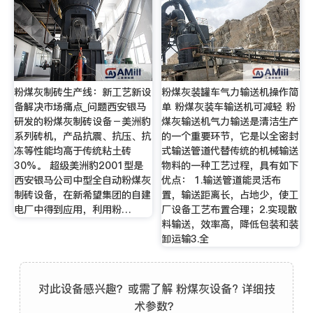
粉煤灰制砖生产线：新工艺新设
粉煤灰装罐车气力输送机操作简
备解决市场痛点_问题西安银马
单 粉煤灰装车输送机可减轻 粉
研发的粉煤灰制砖设备－美洲豹
煤灰输送机气力输送是清洁生产
系列砖机，产品抗震、抗压、抗
的一个重要环节，它是以全密封
冻等性能均高于传统粘土砖
式输送管道代替传统的机械输送
30%。 超级美洲豹2001型是
物料的一种工艺过程，具有如下
西安银马公司中型全自动粉煤灰
优点： 1.输送管道能灵活布
制砖设备，在新希望集团的自建
置，输送距离长，占地少，使工
电厂中得到应用，利用粉…
厂设备工艺布置合理；2.实现散
料输送，效率高，降低包装和装
卸运输3.全
对此设备感兴趣？或需了解 粉煤灰设备? 详细技
术参数？