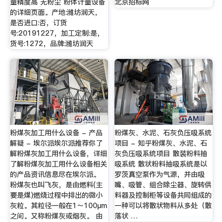
量精度高 无粉尘 粉体计量设备
北京招标网
的详细页面。产地:潍坊润天，
是否进口:否，订货
号:20191227，加工定制:是，
货号:1272，品牌:潍坊润天
粉煤灰加工用什么设备 - 产品
粉煤灰、水泥、石灰负压吸系统
解疑 - 埃尔派埃尔派推荐你了
项目 - 知乎粉煤灰、水泥、石
解粉煤灰加工用什么设备，详细
灰负压吸系统项目 散装粉料抽
了解粉煤灰加工用什么设备相关
吸系统 散状粉料抽吸系统是以
的产品资讯信息尽在埃尔派。
罗茨真空泵作为气源，并由吸
粉煤灰也叫飞灰，是由燃料(主
嘴、吸管、组合除尘器、旋转供
要是煤)燃烧过程中排出的微小
料器及控制柜等设备共同组成的
灰粒。其粒径一般在1～100μm
一种可以将散状物料从多处（散
之间。又称粉煤灰或烟灰。 由
落状 …