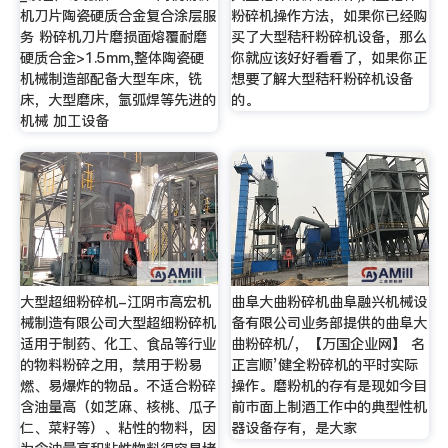
机刀片陶瓷硬质合金复合涂层服
粉碎机操作方法，如果你已经购
务 粉碎机刀片磨损面熔覆耐磨
买了大型秸秆粉碎机设备，那么
硬质合金>1.5mm,整体陶瓷硬
你就应该好好看看了，如果你正
机械制造部配备大型车床，铣
想要了解大型秸秆粉碎机设备
床，大型磨床，氩弧焊等先进的
的。
机械 加工设备
大型超细粉碎机-江阴市高宏机
曲阜大曲粉碎机曲阜融兴机械设
械制造有限公司大型超细粉碎机
备有限公司业务部提供的曲阜大
适用于制药、化工、食品等行业
曲粉碎机/，【万国企业网】 名
的物料粉碎之用，禁用于粉易
正言顺’健全粉碎机的平时实际
燃、易爆炸的物品。不适合粉碎
操作。磨粉机的存有是现如今目
含油量高（如芝麻、核桃、瓜子
前市面上制酒工作中的典型性机
仁、菜籽等）、粘性的物料，因
器设备存有，是大家