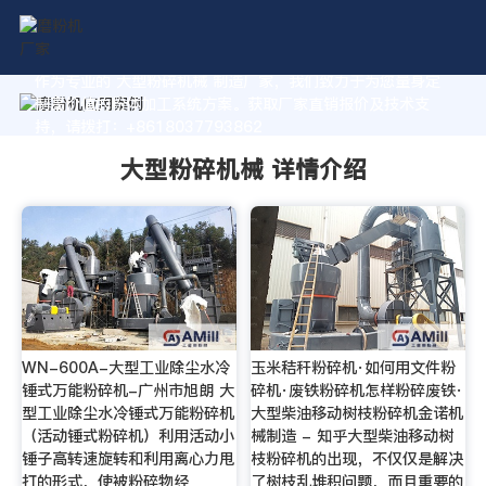
作为专业的 大型粉碎机械 制造厂家，我们致力于为您量身定
制高价值的粉体加工系统方案。获取厂家直销报价及技术支
持，请拨打：+8618037793862
大型粉碎机械 详情介绍
WN-600A-大型工业除尘水冷
玉米秸秆粉碎机·如何用文件粉
锤式万能粉碎机-广州市旭朗 大
碎机·废铁粉碎机怎样粉碎废铁·
型工业除尘水冷锤式万能粉碎机
大型柴油移动树枝粉碎机金诺机
（活动锤式粉碎机）利用活动小
械制造 - 知乎大型柴油移动树
锤子高转速旋转和利用离心力甩
枝粉碎机的出现，不仅仅是解决
打的形式，使被粉碎物经
了树枝乱堆积问题，而且重要的