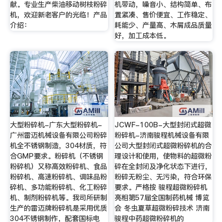
献。专业生产柴油移动树枝粉碎
机带动，噪音小、结构简单、布
机，欢迎新老客户的光临！产品
置紧凑、售价便宜、工作稳定、
介绍：
耗能少、产量高、木屑成品质量
好，加工成本低。
大型粉碎机-广东大型粉碎机-
JCWF-100B-大型封闭式超微
广州雷迈机械设备有限公司粉碎
粉碎机-济南骏程机械设备有限
机全不锈钢制造，304材质，符
公司大型封闭式超微粉碎机的合
合GMP要求。粉碎机（不锈钢
理设计和使用，使物料的超微粉
粉碎机）又称高效粉碎机、食品
碎在全封闭及净化状态下进行，
粉碎机、高速粉碎机、调味品粉
粉碎无粉尘、无污染，符合环保
碎机、多功能粉碎机、化工粉碎
要求。严格按 骏程超微粉碎机
机、制剂粉碎机等。我司所研制
亮相第57届全国制药机械 博览
生产的雷迈牌粉碎机是采用优质
会 冬虫夏草超微粉碎技术 济南
304不锈钢制作，配套国标电
骏程中药超微粉碎机的