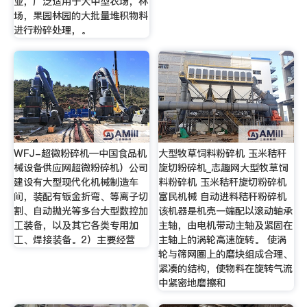
业，广泛适用于大中型农场，林
场，果园林园的大批量堆积物料
进行粉碎处理，。
WFJ-超微粉碎机—中国食品机
大型牧草饲料粉碎机 玉米秸秆
械设备供应网超微粉碎机）公司
旋切粉碎机_志趣网大型牧草饲
建设有大型现代化机械制造车
料粉碎机 玉米秸秆旋切粉碎机
间，装配有钣金折弯、等离子切
富民机械 自动进料秸秆粉碎机
割、自动抛光等多台大型数控加
该机器是机壳一端配以滚动轴承
工装备，以及其它各类专用加
主轴，由电机带动主轴及紧固在
工、焊接装备。2）主要经营
主轴上的涡轮高速旋转。 使涡
轮与筛网圈上的磨块组成合理、
紧凑的结构，使物料在旋转气流
中紧密地磨擦和