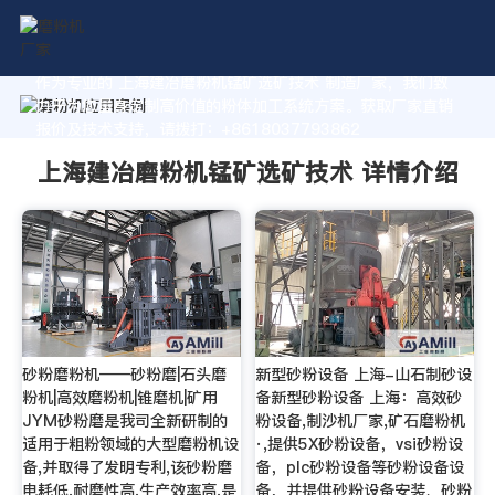
作为专业的 上海建冶磨粉机锰矿选矿技术 制造厂家，我们致
力于为您量身定制高价值的粉体加工系统方案。获取厂家直销
报价及技术支持，请拨打：+8618037793862
上海建冶磨粉机锰矿选矿技术 详情介绍
砂粉磨粉机——砂粉磨|石头磨
新型砂粉设备 上海-山石制砂设
粉机|高效磨粉机|锥磨机|矿用
备新型砂粉设备 上海：高效砂
JYM砂粉磨是我司全新研制的
粉设备,制沙机厂家,矿石磨粉机
适用于粗粉领域的大型磨粉机设
·,提供5X砂粉设备，vsi砂粉设
备,并取得了发明专利,该砂粉磨
备，plc砂粉设备等砂粉设备设
电耗低,耐磨性高,生产效率高,是
备，并提供砂粉设备安装、砂粉