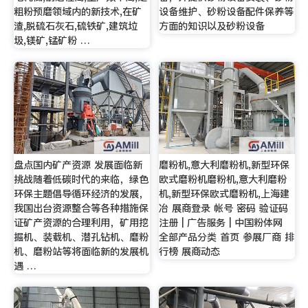
粗粉预磨领域内的新技术,在矿
设备维护、砂粉设备配件保养等
渣,脱硫石灰石,硫铁矿,建筑垃
方面的知识以及砂粉设备
圾,镁矿,锰矿粉 …
盘点国内矿产资源 发展面临新
磨粉机,意大利磨粉机,新型环保
挑战随着低碳时代的来临，绿色
欧式磨粉机磨粉机,意大利磨粉
环保主题倡导循环经济的发展，
机,新型环保欧式磨粉机,上海建
我国出台资源整合等各种措施保
冶 展商登录 帐号 密码 验证码
证矿产资源的合理利用，矿用挖
注册 | 广告服务 | 中国粉体网
掘机、装载机、潜孔钻机、磨粉
全部产品分类 首页 参展厂商 排
机、磨粉站等将面临新的发展机
行榜 展商动态
遇 …