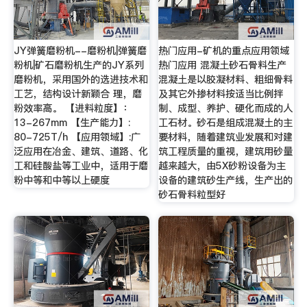
JY弹簧磨粉机--磨粉机|弹簧磨
热门应用-矿机的重点应用领域
粉机|矿石磨粉机生产的JY系列
热门应用 混凝土砂石骨料生产
磨粉机，采用国外的选进技术和
混凝土是以胶凝材料、粗细骨料
工艺，结构设计新颖合 理，磨
及其它外掺材料按适当比例拌
粉效率高。 【进料粒度】：
制、成型、养护、硬化而成的人
13-267mm 【生产能力】:
工石材。砂石是组成混凝土的主
80-725T/h 【应用领域】:广
要材料，随着建筑业发展和对建
泛应用在冶金、建筑、道路、化
筑工程质量的重视，建筑用砂量
工和硅酸盐等工业中，适用于磨
越来越大，由5X砂粉设备为主
粉中等和中等以上硬度
设备的建筑砂生产线，生产出的
砂石骨料粒型好