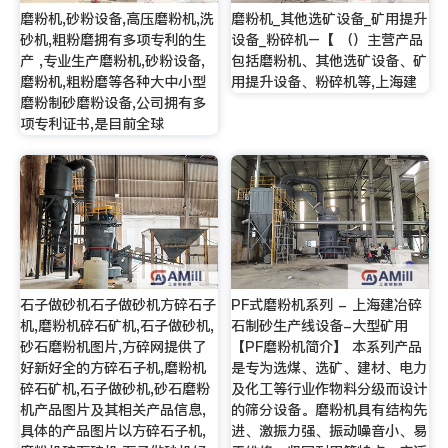
磨粉机,砂粉设备,高压磨粉机,洗
磨粉机_其他选矿设备_矿用提升
砂机,粗粉磨拥有多项专利的生
设备_粉碎机–【 （）主营产品
产 ,专业生产磨粉机,砂粉设备,
包括磨粉机、其他选矿设备、矿
磨粉机,粗粉磨等各种大中小型
用提升设备、粉碎机等,上海建
磨粉制砂磨粉设备,公司拥有多
项专利证书,是目前全球
石子做砂机石子做砂机方碎石子
PF式磨粉机系列 - 上海建冶碎
机,磨粉机碎石矿机,石子做砂机,
石制砂生产线设备-大型矿用
砂石磨粉机图片,方碎网提供了
【PF磨粉机简介】 本系列产品
好新好全的方碎石子机,磨粉机
是专为选煤、选矿、建材、电力
碎石矿机,石子做砂机,砂石磨粉
及化工等行业作物料分级而设计
机产品图片及其相关产品信息,
的筛分设备。磨粉机具有结构先
具体的产品图片以方碎石子机,
进、激振力强、振动噪音小、易