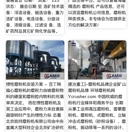
备展览会 日期： 浏览： 223
产品交易平台，您可以查看海量
状态： 展会日期 至 选矿技术装
精选的 磨粉机 产品信息，还可
备：浮选设备、磁选设备、重力
以浏览磨粉机公司信息，磨粉机
选矿设备、电选设备、分级设
种类很多，本专场会为您提供全
备、浓缩设备、过滤设 备、选
方位的解决方案！
矿药剂及其它矿用化学品等。
惯性磨粉机安装方案 - 豆丁网
建冶重工|-磨粉机品牌企业|矿山
偏心磨粉机的磨粉力由被磨粉物
磨粉机品牌 环球磨粉机网
料的硬度和磨粉腔内物料的充填
Ycrusher.com 中国权威的磨
率来决定， 而在惯性磨粉机及
粉机行业媒体和商务平台 长期
其工业应用中，磨粉力来自激振
从事工业用高压磨粉机、雷蒙磨
器旋转时产生的惯性力标 志着
粉机、磨粉机、式磨粉机、立轴
北京凯特磨粉机有限公司由中央
冲击式磨粉机（砂粉设备）、磨
直属大型科技企业北京矿冶研究
粉机、振动筛等一系列的设计、