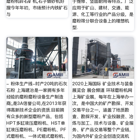
磨粉机碎石矿机,石子做砂机好
于维修、坚固耐用等特点。广泛
搜今年年初，市场预计内铁矿石
应用于矿山、建材、交通、能
与
源、化工等行业的产品分级，是
磨粉筛分联合设备上的理想机
型.
- 粉体生产线-时产20吨的石灰
2020上海国际 矿业技术与装备
石粉 上海建冶是一家拥有多年
展览会 展会频道 环球磨粉机网
经验的磨粉磨粉设备生产制造
上海矿业展，每年在上海举办一
商;,是3A信誉公司,在2013年获
次，是中国大的矿产勘探、开发
得高新技术企业的资质.目前拥
交易平台之一，涵盖了地质勘
有众多的新型磨粉产品，包括
查、勘探开发、矿业投融资、冶
HPT多缸液压磨粉机、HST单
炼与加工、技术与设备、矿业服
缸液压磨粉机、PE磨粉机、PF
务、矿产品交易等整个产业链，
式磨粉机、一体式辊式磨粉机、
为国内外矿业企业创造交流机