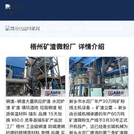
作为专业的 梧州矿渣微粉厂 制造厂家，我们致力于为您量身
定制高价值的粉体加工系统方案。获取厂家直销报价及技术支
持，请拨打：+8618037793862
梧州矿渣微粉厂 详情介绍
钢渣-钢渣大量供应炉渣 水泥炉
新乡市水泥厂年产30万吨矿粉
渣 矿渣 填坑造地 垃圾钢渣 轻
线主机设备 - 矿渣立磨 - 新乡
质保温材料 强东 品牌 15天包
由长城机械承建的年产60万吨
换 ¥60.0 灵寿县强东矿产品加
矿渣微粉生产线于3月30号正式
工厂 梧州 工业级钢渣 防城港钢
开机投产，这已经是长城机械为
砂喷砂除锈原材料 登榜 品牌 买
新乡水泥厂建造的第三条矿渣微