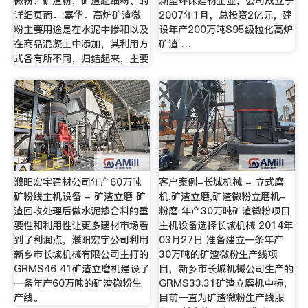
微粉、矿渣粉，矿渣超细粉、的
新型环保建材企业，公司成立于
详细页面。:嘉华。高炉矿渣微
2007年1月，总投资2亿元，建
粉主要用途是在水泥中掺和以及
设年产200万吨S95级粒化高炉
在商品混凝土中添加，其利用方
矿渣 …
式各有所不同，归结起来，主要
濮阳宏宇建材公司年产60万吨
客户案例-长城机械 - 立式磨
矿粉线主机设备 - 矿渣立磨 矿
机,矿渣立磨,矿渣微粉立磨机-
渣回收处理后做水泥掺合料的重
粉磨 年产30万吨矿渣微粉项目
要性和利用性让更多建材市场看
主机设备选择长城机械 2014年
到了利润点，濮阳宏宇公司利用
03月27日 准备建立一条年产
新乡市长城机械有限公司主打的
30万吨的矿渣微粉生产线项
GRMS46 41矿渣立磨机建设了
目，新乡市长城机械公司生产的
一条年产60万吨的矿渣微粉生
GRMS33.31矿渣立磨机中标，
产线。
目前一直为矿渣微粉生产线服