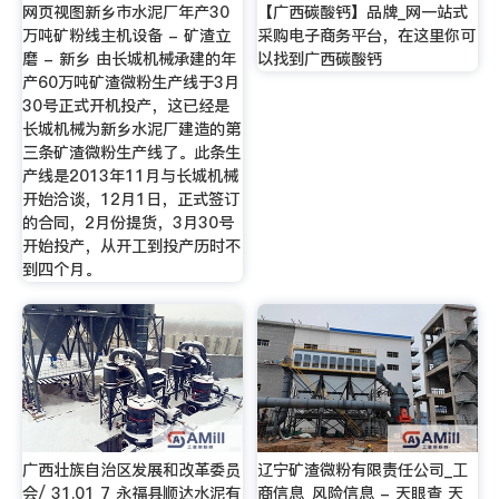
网页视图新乡市水泥厂年产30
【广西碳酸钙】品牌_网一站式
万吨矿粉线主机设备 - 矿渣立
采购电子商务平台，在这里你可
磨 - 新乡 由长城机械承建的年
以找到广西碳酸钙
产60万吨矿渣微粉生产线于3月
30号正式开机投产，这已经是
长城机械为新乡水泥厂建造的第
三条矿渣微粉生产线了。此条生
产线是2013年11月与长城机械
开始洽谈，12月1日，正式签订
的合同，2月份提货，3月30号
开始投产，从开工到投产历时不
到四个月。
广西壮族自治区发展和改革委员
辽宁矿渣微粉有限责任公司_工
会/ 31.01 7 永福县顺达水泥有
商信息_风险信息 - 天眼查 天