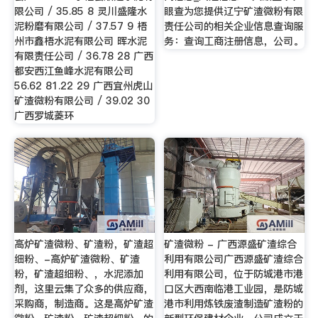
限公司 / 35.85 8 灵川盛隆水
眼查为您提供辽宁矿渣微粉有限
泥粉磨有限公司 / 37.57 9 梧
责任公司的相关企业信息查询服
州市鑫梧水泥有限公司 晖水泥
务：查询工商注册信息，公司。
有限责任公司 / 36.78 28 广西
都安西江鱼峰水泥有限公司
56.62 81.22 29 广西宜州虎山
矿渣微粉有限公司 / 39.02 30
广西罗城菱环
高炉矿渣微粉、矿渣粉，矿渣超
矿渣微粉 - 广西源盛矿渣综合
细粉、-高炉矿渣微粉、矿渣
利用有限公司广西源盛矿渣综合
粉，矿渣超细粉、，水泥添加
利用有限公司，位于防城港市港
剂，这里云集了众多的供应商，
口区大西南临港工业园，是防城
采购商，制造商。这是高炉矿渣
港市利用炼铁废渣制造矿渣粉的