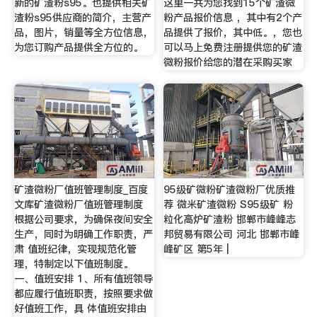
新的矿渣粉s95。也提供相关矿
这里一共为您找到15个矿渣微
渣粉s95供应商的简介，主营产
粉产品报价信息 ，其中有2个产
品，图片，销量等全方位信息，
品提供了报价，其中低。，您也
为您订购产品提供全方位的。
可以马上免费注册提供您的矿渣
微粉报价给您的潜在采购买家
矿渣微粉厂值班管理制度_百度
95级矿微粉矿渣微粉厂优质推
文库矿渣微粉厂值班管理制度
荐 微米矿渣微粉 S95级矿 粉
根据公司要求，为确保夜间安全
粒化高炉矿渣粉 邯郸市峰峰志
生产，同时为明确工作职责，严
邦贸易有限公司 河北 邯郸市峰
肃 值班纪律，实现规范化管
峰矿区 第5年 |
理，特制定以下值班制度。
一、值班安排 1、所有值班领导
都应履行值班职责，按照要求做
好值班工作，具 体值班安排由