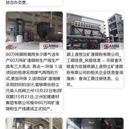
综合办负责。
60万吨微粉需用多少煤气该年
颍上县恒立矿渣微粉有限公司_
产60万吨矿渣微粉生产线生产
工商信息_风险信息 - 天眼查天
具有三大亮点: 亮点一:环保 1.该
眼查为您提供颍上县恒立矿渣微
项目的热源采用煤气两用的方
粉有限公司的相关企业信息查询
式,更加环保 2.该项目矿渣堆棚
服务：查询工商注册信息，公
采用封闭的设计,能够降低粉尘
司。
污染人民网兰州10月22日电(呼
双鹏)10月21日,兰州宏建建材
集团有限公司榆中60万吨矿渣
微粉生产线建成正式投产。