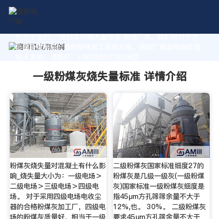
作为专业的 一级粉煤灰烧失量标准 制造厂家，我们致力于为
您量身定制高价值的粉体加工系统方案。获取厂家直销报价及
技术支持，请拨打：+8618037793862
一级粉煤灰烧失量标准 详情介绍
粉煤灰烧失量对混凝土有什么影
二级粉煤灰国家标准细度27的
响_烧失量大小为：一级电场＞
粉煤灰是几级一级灰(一级粉煤
二级电场＞三级电场＞四级电
灰)国家标准一级粉煤灰细度是
场。 对于采用四级电场电收尘
指45μm方孔筛筛余量不大于
器的合格粉煤灰加工厂，四级电
12%,也。 30%。 二级粉煤灰
场的粉煤灰质量好，相当于一级
要求45μm方孔筛余量不大于