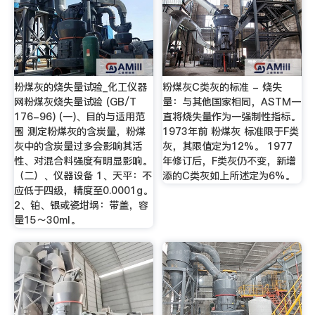
粉煤灰的烧失量试验_化工仪器
粉煤灰C类灰的标准 - 烧失
网粉煤灰烧失量试验 (GB/T
量：与其他国家相同，ASTM一
176-96) (一)、目的与适用范
直将烧失量作为一强制性指标。
围 测定粉煤灰的含炭量，粉煤
1973年前 粉煤灰 标准限于F类
灰中的含炭量过多会影响其活
灰，其限值定为12%。 1977
性、对混合料强度有明显影响。
年修订后，F类灰仍不变，新增
（二）、仪器设备 1、天平：不
添的C类灰如上所述定为6%。
应低于四级，精度至0.0001g。
2、铂、银或瓷坩埚：带盖，容
量15～30ml。