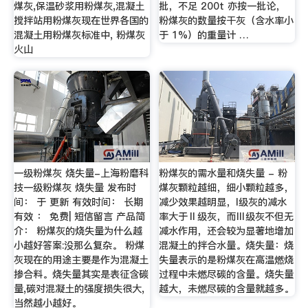
煤灰,保温砂浆用粉煤灰,混凝土
批，不足 200t 亦按一批论，
搅拌站用粉煤灰现在世界各国的
粉煤灰的数量按干灰（含水率小
混凝土用粉煤灰标准中, 粉煤灰
于 1%）的重量计 …
火山
一级粉煤灰 烧失量-上海粉磨科
粉煤灰的需水量和烧失量 - 粉
技一级粉煤灰 烧失量 发布时
煤灰颗粒越细，细小颗粒越多，
间： 于 更新 有效时间： 长期
减少效果越明显，I级灰的减水
有效 ： 免费| 短信留言 产品简
率大于Ⅱ级灰，而Ⅲ级灰不但无
介： 粉煤灰的烧失量为什么越
减水作用，还会较为显著地增加
小越好答案:没那么复杂。 粉煤
混凝土的拌合水量。烧失量：烧
灰现在的用途主要是作为混凝土
失量表示的是粉煤灰在高温燃烧
掺合料。烧失量其实是表征含碳
过程中未燃尽碳的含量。烧失量
量,碳对混凝土的强度损失很大,
越大，未燃尽碳的含量就越多。
当然越小越好。