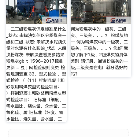
一二三级粉煤灰评定标准是什么
何为粉煤灰中的一级灰、二级
_状态: 未解决如何区分粉煤灰一
灰、三级灰。。。？ 粉煤灰的
级和二级_状态: 未解决水泥烧失
一 何为粉煤灰中的一级灰、二
量对水泥有什么影响_状态: 未解
级灰、三级灰。。。？您好`我
决粉煤灰: 未解决查看更多结果
想了解下1级、2级煤灰的具体
粉煤灰gb t 1596-2017标准
差别 请详解、谢谢粉煤灰的一
更新 - 豆丁网检验规则变更 检
级,二级灰是在电厂就分选好的
验规则变更 33、型式检验 、型
吗?
式检验 （（11）拌制混凝土和
砂浆用粉煤灰型式检验项目：
）拌制混凝土和砂浆用粉煤灰型
式检验项目： 旧标准（细度、
需水量比、烧失量、含水量、三
氧化硫、游 旧标准（细度、需
水量比、烧失量、含水量、三