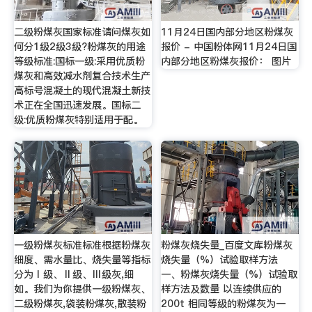
二级粉煤灰国家标准请问煤灰如
11月24日国内部分地区粉煤灰
何分1级2级3级?粉煤灰的用途
报价 - 中国粉体网11月24日国
等级标准:国标一级:采用优质粉
内部分地区粉煤灰报价： 图片
煤灰和高效减水剂复合技术生产
高标号混凝土的现代混凝土新技
术正在全国迅速发展。国标二
级:优质粉煤灰特别适用于配。
一级粉煤灰标准标准根据粉煤灰
粉煤灰烧失量_百度文库粉煤灰
细度、需水量比、烧失量等指标
烧失量（%）试验取样方法
分为Ⅰ级、Ⅱ级、Ⅲ级灰,细
一、粉煤灰烧失量（%）试验取
如。我们为你提供一级粉煤灰、
样方法及数量 以连续供应的
二级粉煤灰,袋装粉煤灰,散装粉
200t 相同等级的粉煤灰为一