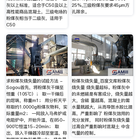
灰以上标准，适合于C50及以上
25%,三级粉煤灰要求45μm方
高性能商品混凝土，三级电场的
孔筛余。
粉煤灰相当于二级灰，适用于
C50
求粉煤灰烧失量的试验方法 -
粉煤灰烧失量_百度文库粉煤灰
Sogou首先，将粉煤灰干燥至
烧失量 烧失量超标。粉煤灰中
恒重（105℃）； 取一干燥后
的未燃碳是有害成分，烧失量越
的坩埚，称重m1； 用分析天平
大，含碳 量越高，混凝土的需
称取约1.0000g粉煤灰物料，实
水量就越大，从而导致水胶比提
际重量m2； 一同放入马弗炉或
高，严重影响了 粉煤灰效用的
电阻炉中，开始升温，在850-
充分发挥， 同时粉煤灰烧失量
900℃恒温15-20min； 取
过高会严重影响对混凝土 中含
出，放入干燥器冷却至室温，称
气量的控制。