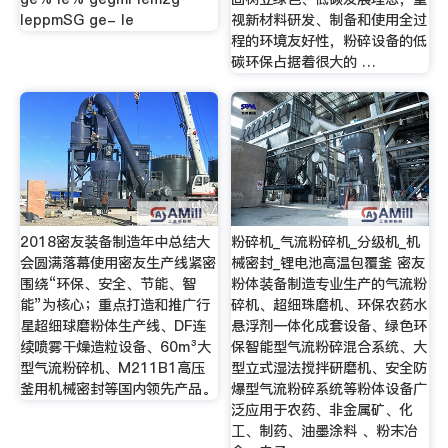
leppmSG ge- le
视新材料研发、制备和使用全过
程的环境友好性，粉碎设备的低
碳环保占据着很大的 …
2018密友装备制造年中总结大
粉碎机_气流粉碎机_分级机_机
会圆满落幕使用密友生产线紧密
械密封_锂电池高温包覆釜 密友
围绕“环保、安全、节能、智
粉体装备制造专业生产的气流粉
能”为核心；重点打造和推广行
碎机、超细珠磨机、环保农药水
星超细球磨粉体生产线、DF连
悬浮剂一体化成套设备、绿色环
续喷雾干燥造粒设备、60m³大
保智能型气流粉碎混合系统、大
型气流粉碎机、M211B1高压
型立式湿法搅拌研磨机、安全防
釜用机械密封等国内领先产品。
爆型气流粉碎系统等粉体设备广
泛应用于农药、非金属矿、化
工、制药、油墨涂料 、粉末冶