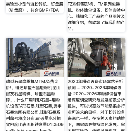
实验室小型气流粉碎机、钉盘磨
FZ粉碎整形机、FM系列包装
（针盘磨）、符合GMP/FDA
机、粉体除尘设备、粉体实验中
心、精细化工产品的产品图片及
详细介绍，帮助您了解我们的产
品。
球型石墨磨粉机MTM.免费询
2020年粉碎设备市场需求分析
价!。概述球型石墨磨粉机昆山
预测 - 2020-2026年粉碎设
密友石墨粉碎、球型石墨粉
备 2020-2026年粉碎设备市
碎、. 什么厂用球形石墨-磨粉
场深度调查研究与发展前景分析
机设备球形石墨,球型石墨,奥宇
报告，可以说高效节能是很多行
石墨集团有限公司,球形石墨系
业所追求的目标，对于粉碎设备
列牌号粒度分布um碳量水分振
来说也一样。在多种因素的助推
实密度比表面积铁含量D1D5D9
下，国家倡导坚持绿色发展。牢
ge% le% gegml lem2g
固树立绿色、低碳发展理念，重