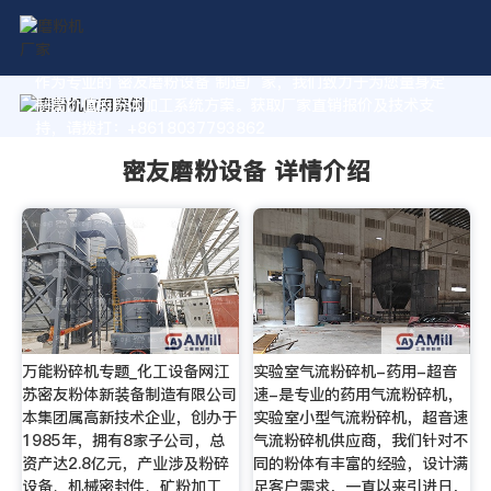
作为专业的 密友磨粉设备 制造厂家，我们致力于为您量身定
制高价值的粉体加工系统方案。获取厂家直销报价及技术支
持，请拨打：+8618037793862
密友磨粉设备 详情介绍
万能粉碎机专题_化工设备网江
实验室气流粉碎机-药用-超音
苏密友粉体新装备制造有限公司
速-是专业的药用气流粉碎机，
本集团属高新技术企业，创办于
实验室小型气流粉碎机，超音速
1985年，拥有8家子公司，总
气流粉碎机供应商，我们针对不
资产达2.8亿元，产业涉及粉碎
同的粉体有丰富的经验，设计满
设备、机械密封件、矿粉加工
足客户需求，一直以来引进日，