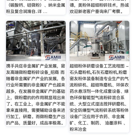
（碳酸钙、硅微粉）、纳米金属
德，美粉体超细粉碎技术，热诚
粉及复合润滑自..详 …
欢迎新老客户垂询来厂考察。
携手共促非金属矿产业发展，密
超细粉体研磨设备工艺流程图 -
友高端微粉磨粉碎设备_招商 而
石头磨粉机,石灰石磨粉机,粉磨
随着非金属矿产产业的发展，各
密友粉体装备制造专业生产的气
行业所需要的非金属矿产也越来
流粉碎机、超细珠磨机、环保农
越多，在发展非金属矿产的基础
药水悬浮剂一体化成套设备、绿
上，微粉磨的的作用就显现出来
色环保智能型气流粉碎混合系
了。在工业上，非金属矿产不能
统、大型立式湿法搅拌研磨机、
拿来直接用，需要辅助设备来进
安全防爆型气流粉碎系统等粉体
行加工，研磨。而微粉磨生产出
设备广泛应用于农药、非金属
的产品，质量好，成品率极高。
矿、化工、制药、 油墨涂料 、
粉末冶金