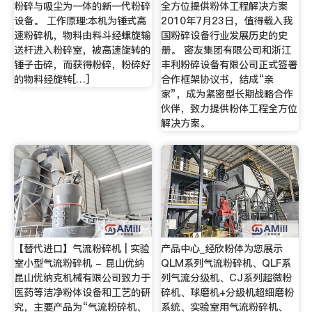
粉碎与吸尘为一体的新一代粉碎
全方位提供粉体工程解决方案
设备。 工作原理:本机为锤式高
2010年7月23日，值得载入我
速粉碎机，物料由料斗经螺旋输
国粉碎设备行业发展历史的史
送杆进入粉碎室，被高速旋转的
册。 密友集团有限公司和浙江
锤子击碎，而获得粉碎，粉碎好
丰利粉碎设备有限公司正式签署
的物料经旋转[…]
合作框架协议书，结成“亲
家”，成为紧密型长期战略合作
伙伴，致力提供粉体工程全方位
解决方案。
【替代进口】气流粉碎机 | 实验
产品中心_经欣粉体为您展示
室小型气流粉碎机 - 昆山优纳
QLM系列气流粉碎机、QLF系
昆山优纳克机械有限公司致力于
列气流分级机、CJ系列超微粉
医药等洁净粉体设备和工艺的研
碎机、球磨机+分级机超细磨粉
究，主要产品为“气流粉碎机、
系统、实验室用气流粉碎机、