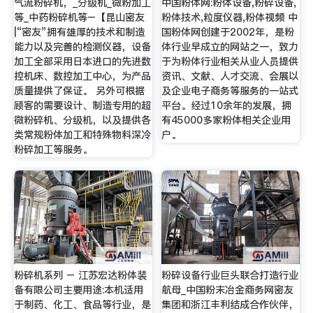
气流粉碎机，_分级机_微粉加工
中国粉体网:粉体设备,粉碎设备,
等_中药粉碎机等–【昆山密友
粉体技术,粒度仪器,粉体视频 中
|“密友”拥有雄厚的技术和制造
国粉体网创建于2002年，是粉
能力以及完善的检测仪器，设备
体行业早成立的网站之一，致力
加工全部采用日本进口的先进数
于为粉体行业相关从业人员提供
控机床、数控加工中心，为产品
资讯、文献、人才交流、会展以
质量提供了保证。 另外可根据
及企业电子商务等服务的一站式
顾客的需要设计、制造专用的超
平台。经过10余年的发展，拥
微粉碎机、分级机，以及提供各
有45000多家粉体相关企业用
类常规粉体加工和特殊物料深冷
户。
粉碎加工等服务。
粉碎机系列 – 江苏宏达粉体装
粉碎设备行业巨头联合打造行业
备有限公司主要用途:本机适用
航母_中国粉末冶金商务网密友
于制药、化工、食品等行业，是
集团和浙江丰利结成合作伙伴，