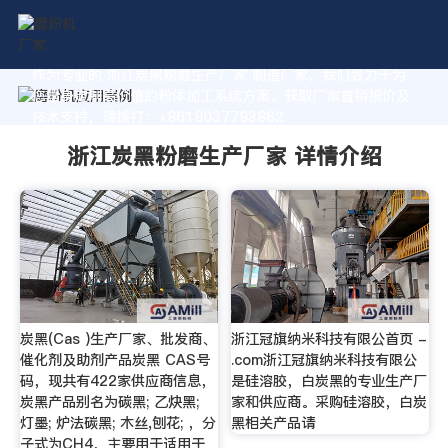
作为专业的 浙江炭黑粉磨生产厂家 制造厂家，我们致力于为
您量身定制高价值的粉体加工系统方案。获取厂家直销报价及
技术支持，请拨打：+8618037793862
浙江炭黑粉磨生产厂家 详情介绍
炭黑(Cas )生产厂家、批发商、
浙江冠旗纳米科技有限公首页 -
催化剂及助剂产品炭黑 CAS号
.com浙江冠旗纳米科技有限公
码，现共有422家供应商信息，
是硅溶胶，白炭黑的专业生产厂
炭黑产品别名为碳黑; 乙炔黑;
家和供应商。采购硅溶胶，白炭
灯墨; 炉法碳黑; 木丝,刨花; ，分
黑相关产品请
子式为CH4，主要用于适用于