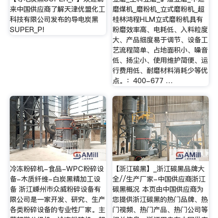
来中国供应商了解天津优盟化工
磨煤机_磨粉机_立式磨粉机_超
科技有限公司发布的导电炭黑
桂林鸿程HLM立式磨粉机具有
SUPER_P!
粉磨效率高、电耗低、入料粒度
大、产品细度易于调节、设备工
艺流程简单、占地面积小、噪音
低、扬尘小、使用维护简便、运
行费用低、耐磨材料消耗少等优
点。：400-677 …
冷冻粉碎机-食品-WPC粉碎设
【浙江碳黑】_浙江碳黑品牌大
备-木质纤维-白炭黑精加工设
全//生产厂家-中国供应商浙江
备 浙江嵊州市众威粉碎设备有
碳黑概况 本页由中国供应商为
限公司是一家开发、研究、生产
您提供浙江碳黑的热门品牌、热
各类粉碎设备的专业性厂家。主
门视频、热门产品、热门公司等