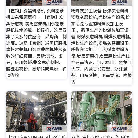
【直销】炭黑研磨机 炭粉雷蒙
粉煤灰加工设备,粉煤灰磨粉机,
机山东雷蒙磨机 - 【直销】炭
粉煤灰磨粉机,煤粉生产设备,粉
黑研磨机 炭粉雷蒙机山东雷蒙
黎明是专业的粉煤灰加工设
磨机技术参数，粉碎机，这里云
备,，黎明生产的粉煤灰加工设
集了众多的供应商，采购商，制
备,粉煤灰磨粉机,粉煤灰磨粉机,
造商。这是【直销】炭黑研磨机
煤粉生产设备,粉煤灰磨细设备,
炭粉雷蒙机山东雷蒙磨机技术参
粉煤灰深加工工艺,煤炭磨粉设
数的详细页面。品牌:其他，:矿
备,炭黑研磨机,炭黑磨粉生产线
石，应用领域:非金属矿制粉、
在河南洛阳、河北唐山、黑龙江
脱硫石灰粉、高炉喷吹煤粉、矿
大庆、内蒙古兴安盟、浙江温
渣微粉
州、山东淄博、湖南娄底、内蒙
古
【导电炭黑SUPER_P】欢迎前
立磨_生料立磨_矿渣立磨_中速