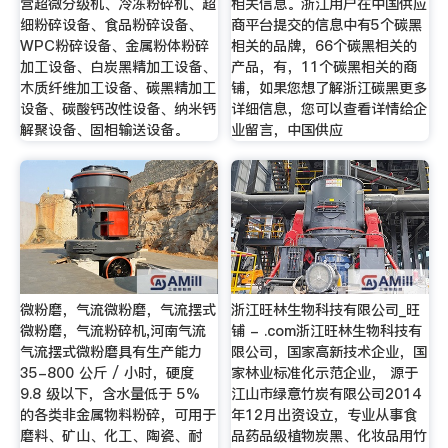
营超微分级机、冷冻粉碎机、超
相关信息。浙江用户在中国供应
细粉碎设备、食品粉碎设备、
商平台提交的信息中有5个碳黑
WPC粉碎设备、金属粉体粉碎
相关的品牌，66个碳黑相关的
加工设备、白炭黑精加工设备、
产品，有，11个碳黑相关的商
木质纤维加工设备、碳黑精加工
铺，如果您想了解浙江碳黑更多
设备、碳酸钙改性设备、纳米钙
详细信息，您可以查看详情给企
解聚设备、固相输送设备。
业留言，中国供应
微粉磨，气流微粉磨，气流摆式
浙江旺林生物科技有限公司_旺
微粉磨，气流粉碎机,河南气流
铺 - .com浙江旺林生物科技有
气流摆式微粉磨具有生产能力
限公司，国家高新技术企业，国
35-800 公斤 / 小时，硬度
家林业标准化示范企业， 源于
9.8 级以下，含水量低于 5%
江山市绿意竹炭有限公司2014
的各类非金属物料粉碎，可用于
年12月出资设立，专业从事食
磨料、矿山、化工、陶瓷、耐
品药品级植物炭黑、化妆品用竹