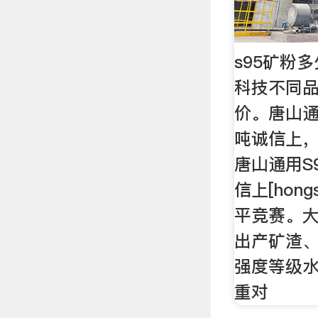
s95矿粉
科技不同品
价。唐山通
吨诚信上，2
唐山通用S
信上[hon
平竞赛。
出产矿渣
强度等级水
重对