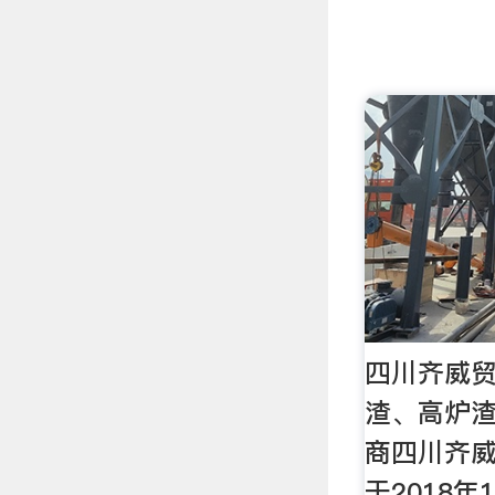
四川齐威
渣、高炉
商四川齐
于2018