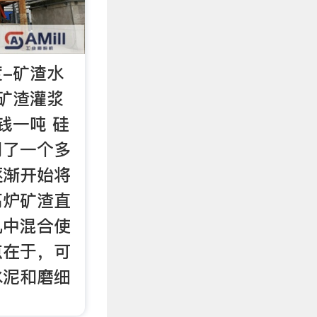
-矿渣水
矿渣灌浆
钱一吨 硅
用了一个多
逐渐开始将
高炉矿渣直
机中混合使
点在于，可
水泥和磨细