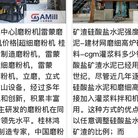
中心|磨粉机|雷蒙磨
矿渣硅酸盐水泥强度
机价格|超细磨粉机 桂
泥-建材网磨细高炉
业制造磨粉机，雷蒙
料-cgm灌浆料多少
超细磨粉机，雷蒙
酸盐矿渣水泥已经
磨粉机，立磨，立式
世纪，尽管近几年
矿山设备，经过多年
硅酸盐水泥和磨细
究和创新，积累丰富
接加入灌浆料拌和
自主研发的磨粉机在同
用。这种方式的优
于领先水平。桂林鸿
以任意调整硅酸盐
制造专家，中国磨粉
矿渣的比例；而