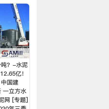
吨？-水泥
m12.65亿！
！中国建
 一立方水
网 [专题]
020年三季