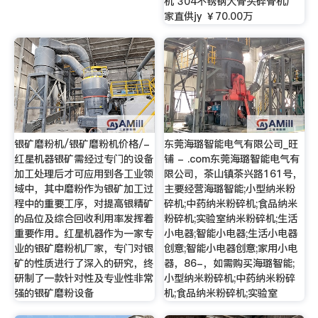
机 304不锈钢大骨头碎骨机厂
家直供jy ￥70.00万
银矿磨粉机/银矿磨粉机价格/-
东莞海璐智能电气有限公司_旺
红星机器银矿需经过专门的设备
铺 - .com东莞海璐智能电气有
加工处理后才可应用到各工业领
限公司，茶山镇茶兴路161号，
域中，其中磨粉作为银矿加工过
主要经营海璐智能;小型纳米粉
程中的重要工序，对提高银精矿
碎机;中药纳米粉碎机;食品纳米
的品位及综合回收利用率发挥着
粉碎机;实验室纳米粉碎机;生活
重要作用。红星机器作为一家专
小电器;智能小电器;生活小电器
业的银矿磨粉机厂家，专门对银
创意;智能小电器创意;家用小电
矿的性质进行了深入的研究，终
器，86-，如需购买海璐智能;
研制了一款针对性及专业性非常
小型纳米粉碎机;中药纳米粉碎
强的银矿磨粉设备
机;食品纳米粉碎机;实验室