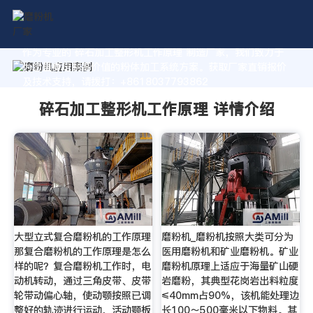
作为专业的 碎石加工整形机工作原理 制造厂家，我们致力于
为您量身定制高价值的粉体加工系统方案。获取厂家直销报价
及技术支持，请拨打：+8618037793862
碎石加工整形机工作原理 详情介绍
大型立式复合磨粉机的工作原理
磨粉机_磨粉机按照大类可分为
那复合磨粉机的工作原理是怎么
医用磨粉机和矿业磨粉机。矿业
样的呢？复合磨粉机工作时，电
磨粉机原理上适应于海量矿山硬
动机转动，通过三角皮带、皮带
岩磨粉，其典型花岗岩出料粒度
轮带动偏心轴，使动颚按照已调
≤40mm占90%，该机能处理边
整好的轨迹进行运动，活动颚板
长100～500毫米以下物料。其