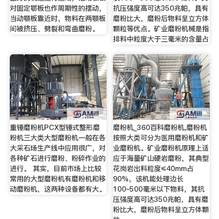
对固定鄂板也作周期性的摆动，
抗压强度高可达350兆帕，具有
当动颚板靠近时，物料在两颚板
磨粉比大，磨粉后物料呈立方体
间被挤压、劈裂和弯曲磨粉。
颗粒等优点。矿业磨粉机械是指
排料中粒度大于三毫米的含量占
重锤磨粉机PCX型锤式整形磨
磨粉机_360百科磨粉机,磨粉机
粉机三大类大型磨粉机一般在各
按照大类可分为医用磨粉机和矿
大采石场生产线中应用很广，对
业磨粉机。矿业磨粉机原理上适
各种矿石进行磨粉、粉碎作业的
应于海量矿山硬岩磨粉，其典型
进行。 其实，目前市场上比较
花岗岩出料粒度≤40mm占
常用的大型磨粉机有磨粉机和移
90%，该机能处理边长
动磨粉机，这两种设备都有大。
100~500毫米以下物料，其抗
压强度高可达350兆帕，具有磨
粉比大，磨粉后物料呈立方体颗