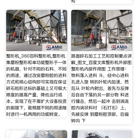
粒
整形机_360百科整形机,整形机
路面碎石加工工艺和控制要点讲
集磨粉整形和单功能整形于一体
解_图文_百度文库整形机外部图
的机器，针对不同的石料、不同
整形机内部作用图 工作原理：
的用途，通过改变磨粉腔的进料
物料落入进料 斗，经中心进料
方式和核心结构即可实现在保证
孔进入旋 转的叶轮内加速，然
碎石粒形达标的基础上又可极大
后从 叶轮内射出，首先与反弹
限度的提高产量，降低运行成
后自由下落的另一部分物 料进
本。实现了在不需扩大设备投资
行撞击，然后一起冲 击到涡流
的前提下，能根据不同的用途随
腔内涡状料衬 （石打石）上，
时进行一机两用的功能转变。
先被反弹 到磨粉腔顶部，后偏
转向 下