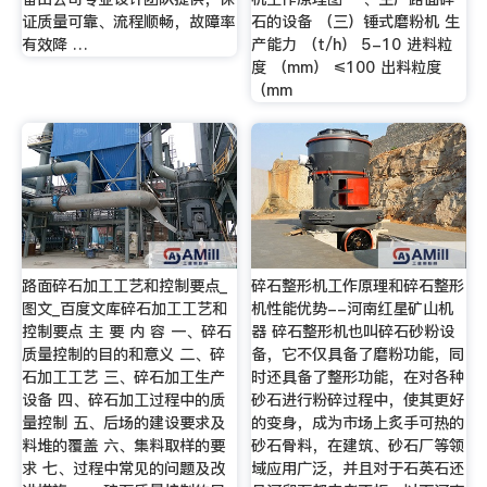
证质量可靠、流程顺畅，故障率
石的设备 （三）锤式磨粉机 生
有效降 …
产能力 （t/h） 5-10 进料粒
度 （mm） ≤100 出料粒度
（mm
路面碎石加工工艺和控制要点_
碎石整形机工作原理和碎石整形
图文_百度文库碎石加工工艺和
机性能优势--河南红星矿山机
控制要点 主 要 内 容 一、碎石
器 碎石整形机也叫碎石砂粉设
质量控制的目的和意义 二、碎
备，它不仅具备了磨粉功能，同
石加工工艺 三、碎石加工生产
时还具备了整形功能，在对各种
设备 四、碎石加工过程中的质
砂石进行粉碎过程中，使其更好
量控制 五、后场的建设要求及
的变身，成为市场上炙手可热的
料堆的覆盖 六、集料取样的要
砂石骨料，在建筑、砂石厂等领
求 七、过程中常见的问题及改
域应用广泛，并且对于石英石还