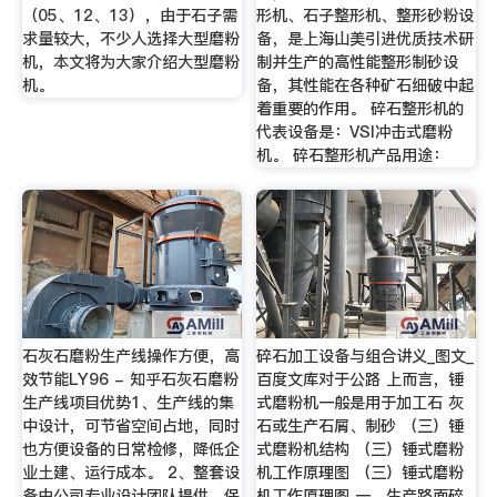
（05、12、13），由于石子需
形机、石子整形机、整形砂粉设
求量较大，不少人选择大型磨粉
备，是上海山美引进优质技术研
机，本文将为大家介绍大型磨粉
制并生产的高性能整形制砂设
机。
备，其性能在各种矿石细破中起
着重要的作用。 碎石整形机的
代表设备是：VSI冲击式磨粉
机。 碎石整形机产品用途：
石灰石磨粉生产线操作方便，高
碎石加工设备与组合讲义_图文_
效节能LY96 - 知乎石灰石磨粉
百度文库对于公路 上而言，锤
生产线项目优势1、生产线的集
式磨粉机一般是用于加工石 灰
中设计，可节省空间占地，同时
石或生产石屑、制砂 （三）锤
也方便设备的日常检修，降低企
式磨粉机结构 （三）锤式磨粉
业土建、运行成本。 2、整套设
机工作原理图 （三）锤式磨粉
备由公司专业设计团队提供，保
机工作原理图 一、生产路面碎