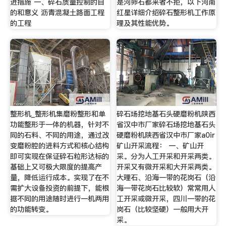
进措施 一、碎石质量控制的目
是河卵石都来者不拒，以下河南
的和意义 沥青混凝土路面工程
红星详细介绍碎石整形机工作原
的工程
理及其性能优势。
整形机_整形机集磨粉整形和单
碎石场挖地基石头硬磨粉机陕西
功能整形于一体的机器，针对不
省汉中市厂家碎石场挖地基石头
同的石料、不同的用途，通过改
硬磨粉机陕西省汉中市厂家a0ir
变磨粉腔的进料方式和核心结构
矿山开采流程： 一、矿山开
即可实现在保证碎石粒形达标的
采。分为人工开采和开采两类。
基础上又可极大限度的提高产
开采又有微开采和大开采两类。
量，降低运行成本。实现了在不
大理石、沿海一带的花岗石（沿
需扩大设备投资的前提下，能根
海一带花岗石比较软）常常用人
据不同的用途随时进行一机两用
工开采或微开采，四川一带的花
的功能转变。
岗石（比较坚硬）一般用大开
采。