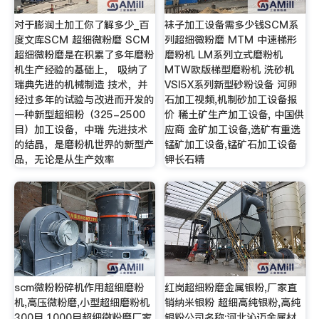
对于膨润土加工你了解多少_百
袜子加工设备需多少钱SCM系
度文库SCM 超细微粉磨 SCM
列超细微粉磨 MTM 中速梯形
超细微粉磨是在积累了多年磨粉
磨粉机 LM系列立式磨粉机
机生产经验的基础上， 吸纳了
MTW欧版梯型磨粉机 洗砂机
瑞典先进的机械制造 技术，并
VSI5X系列新型砂粉设备 河卵
经过多年的试验与改进而开发的
石加工视频,机制砂加工设备报
一种新型超细粉（325-2500
价 稀土矿生产加工设备, 中国供
目）加工设备，中瑞 先进技术
应商 金矿加工设备,选矿有重选
的结晶，是磨粉机世界的新型产
锰矿加工设备,锰矿石加工设备
品，无论是从生产效率
钾长石精
scm微粉粉碎机作用超细磨粉
红岗超细粉磨金属银粉,厂家直
机,高压微粉磨,小型超细磨粉机
销纳米银粉 超细高纯银粉,高纯
300目,1000目超细微粉磨厂家
银粉公司名称:河北沁迈金属材