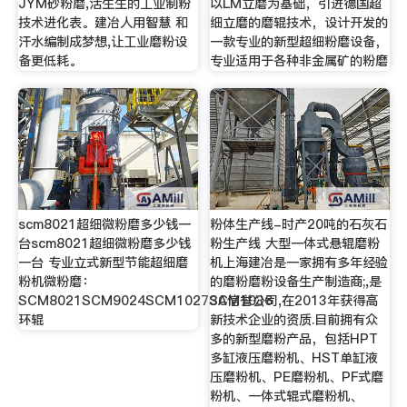
JYM砂粉磨,活生生的工业制粉
以LM立磨为基础，引进德国超
技术进化表。建冶人用智慧 和
细立磨的磨辊技术，设计开发的
汗水编制成梦想,让工业磨粉设
一款专业的新型超细粉磨设备，
备更低耗。
专业适用于各种非金属矿的粉磨
scm8021超细微粉磨多少钱一
粉体生产线-时产20吨的石灰石
台scm8021超细微粉磨多少钱
粉生产线 大型一体式悬辊磨粉
一台 专业立式新型节能超细磨
机上海建冶是一家拥有多年经验
粉机微粉磨：
的磨粉磨粉设备生产制造商;,是
SCM8021SCM9024SCM1027SCM1036
3A信誉公司,在2013年获得高
环辊
新技术企业的资质.目前拥有众
多的新型磨粉产品，包括HPT
多缸液压磨粉机、HST单缸液
压磨粉机、PE磨粉机、PF式磨
粉机、一体式辊式磨粉机、