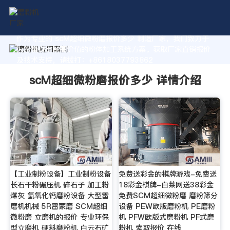
作为专业的 scM超细微粉磨报价多少 制造厂家，我们致力于
为您量身定制高价值的粉体加工系统方案。获取厂家直销报价
及技术支持，请拨打：+8618037793862
scM超细微粉磨报价多少 详情介绍
【工业制粉设备】工业制粉设备
免费送彩金的棋牌游戏-免费送
长石干粉碾压机 碎石子 加工粉
18彩金棋牌-白菜网送38彩金
煤灰 氢氧化钙磨粉设备 大型雷
免费SCM超细微粉磨 磨粉筛分
磨机机械 5R雷蒙磨 SCM超细
设备 PEW欧版磨粉机 PE磨粉
微粉磨 立磨机的报价 专业环保
机 PFW欧版式磨粉机 PF式磨
型立磨机 硬料磨粉机 白云石矿
粉机 索取报价 在线