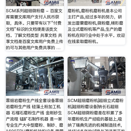
SCM系列超细微粉磨 - 百度文
磨粉机,磨粉机磨粉机是本公司
库需要文库用户支付人民币获
主打产品,经过多年的努力，研
取，具体。只要带有以下“付费
发出雷蒙磨粉机,微粉磨,梯形磨
文档”标识的文档便是该类文
及立式磨粉机等产品,生产的磨
档。了解文档类型 共享文档 共
粉机在同行业中处于水平。欢迎
享文档是百度文库用户免费上传
在线索取磨粉机。
的可与其他用户免费共享的 …
霏细岩磨粉生产线全套设备霏细
SCM超细磨粉机|超细立式磨粉
岩磨粉生产线 硅藻土粉加工机
机|超细粉磨设备|钠长石超细
器 石榴石磨粉生产线 金刚砂生
SCM超细微粉磨是在积累了多
产流程 锰矿石制作机器 是一家
年磨粉机生产经验的基础上,吸
专业生产大中型磨粉、制砂、磨
纳了瑞典先进的机械制造技术,