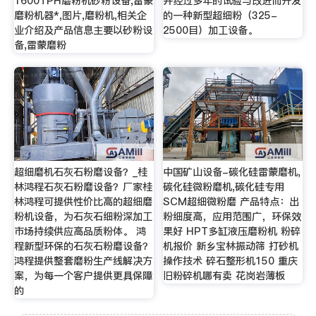
1600TPH磨粉机砂粉设备,雷蒙
并经过多年的试验与改进而开发
磨粉机器*,图片,磨粉机,相关企
的一种新型超细粉（325-
业介绍及产品信息主要以砂粉设
2500目）加工设备。
备,雷蒙磨粉
超细磨机石灰石粉磨设备？_桂
中国矿山设备-碳化硅雷蒙磨机,
林鸿程石灰石粉磨设备？厂家桂
碳化硅微粉磨机,碳化硅专用
林鸿程可提供性价比高的超细磨
SCM超细微粉磨 产品特点：出
粉机设备，为石灰石细粉深加工
粉细度高，应用范围广，环保效
市场持续供应高品质粉体。 鸿
果好 HPT多缸液压磨粉机 粉碎
程新型环保的石灰石粉磨设备？
机报价 新乡宝林振动筛 打砂机
鸿程提供整套磨粉生产线解决方
操作技术 碎石整形机150 重庆
案，为每一个客户提供更具保障
旧粉碎机哪有卖 花岗岩薄板
的