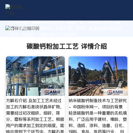
作为专业的 碳酸钙粉加工工艺 制造厂家，我们致力于为您量
身定制高价值的粉体加工系统方案。获取厂家直销报价及技术
支持，请拨打：+8618037793862
碳酸钙粉加工工艺 详情介绍
方解石介绍 及加工工艺未经过
纳米碳酸钙制备技术与工艺研究
加工的方解石是块状晶体矿物，
- 中国粉体网一、项目的背景
需要经过初次粗碎，细碎，筛
轻质碳酸钙是一种重要的无机填
分，磨粉等系列加工工艺。根据
料，广泛应用于建材、橡胶、塑
用户的需求加工到定的细度，能
料、造纸、涂料、油墨、日化、
够应用到下个环节中。方解石是
饲料、食品、医药等行业。 目