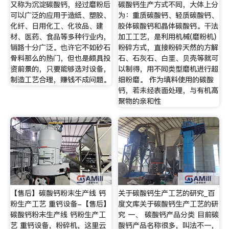
又称为沉淀碳酸钙，经过磨粉后
碳酸钙生产方式不同，大体上分
可以广泛的应用于造纸、塑胶、
为：重质碳酸钙、轻质碳酸钙、
化纤、日用化工、化妆品、建
胶体碳酸钙和晶体碳酸钙。干法
材、医药、食品等多种行业内，
加工工艺，是利用机械(磨粉机)
销路十分广泛。也许它不如砂石
粉碎方式，直接粉碎天然的方解
骨料那么的热门，但也是颇具投
石、石灰石、白垩、贝壳等就可
资前景的，只要能够选对设备，
以制得，用不同类型磨机进行超
制造工艺合理，赚钱不成问题。
细粉磨。 作为填料使用的碳酸
钙，若未经表面处理，与有机高
聚物的亲和性
【售后】碳酸钙粉末生产线 钙
关于碳酸钙生产工艺的研究_百
粉生产工艺 重钙设备-【售后】
度文库关于碳酸钙生产工艺的研
碳酸钙粉末生产线 钙粉生产工
究 一、 碳酸钙产品分类 目前碳
艺 重钙设备，粉碎机，这里云
酸钙产品名称很多，叫法不一，