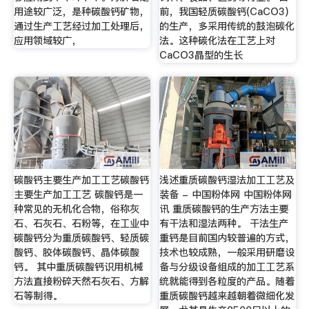
用途较广泛，是种碳酸钙矿物，
前，我国轻质碳酸钙(CaCO3)
通过生产工艺经过加工处理后，
的生产，多采用传统的鼓泡碳化
应用领域较广，
法。这种碳化法在工艺上对
CaCO3晶型的生长
碳酸钙主要生产加工工艺碳酸钙
浅述重质碳酸钙湿法加工工艺及
主要生产加工工艺 碳酸钙是一
装备 - 中国粉体网 中国粉体网
种常见的无机化合物，俗称灰
讯 重质碳酸钙的生产方法主要
石、石灰石、石粉等，在工业中
有干法和湿法两种。 干法生产
碳酸钙分为重质碳酸钙、轻质碳
重钙是目前国内较普遍的方式，
酸钙、胶体碳酸钙、晶体碳酸
技术也较成熟，一般采用研磨设
钙。 其中重质碳酸钙识用机械
备与分级设备组成的加工工艺系
方法直接粉碎天然石灰石、方解
统就能得到各粒度的产品。随着
石等制得。
重质碳酸钙越来越朝着微细化发