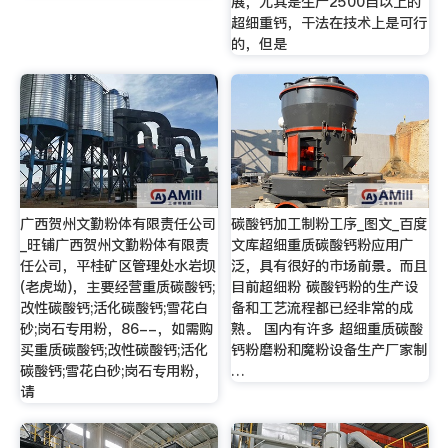
展，尤其是生产2500目以上的
超细重钙，干法在技术上是可行
的，但是
广西贺州文勤粉体有限责任公司
碳酸钙加工制粉工序_图文_百度
_旺铺广西贺州文勤粉体有限责
文库超细重质碳酸钙粉应用广
任公司，平桂矿区管理处水岩坝
泛，具有很好的市场前景。而且
(老虎坳)，主要经营重质碳酸钙;
目前超细粉 碳酸钙粉的生产设
改性碳酸钙;活化碳酸钙;雪花白
备和工艺流程都已经非常的成
砂;岗石专用粉，86--，如需购
熟。 国内有许多 超细重质碳酸
买重质碳酸钙;改性碳酸钙;活化
钙粉磨粉和魔粉设备生产厂家制
碳酸钙;雪花白砂;岗石专用粉，
…
请