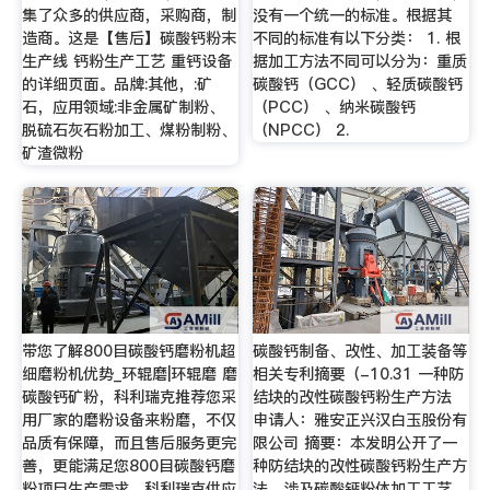
集了众多的供应商，采购商，制
没有一个统一的标准。根据其
造商。这是【售后】碳酸钙粉末
不同的标准有以下分类： 1. 根
生产线 钙粉生产工艺 重钙设备
据加工方法不同可以分为：重质
的详细页面。品牌:其他，:矿
碳酸钙（GCC） 、轻质碳酸钙
石，应用领域:非金属矿制粉、
（PCC） 、纳米碳酸钙
脱硫石灰石粉加工、煤粉制粉、
（NPCC） 2.
矿渣微粉
带您了解800目碳酸钙磨粉机超
碳酸钙制备、改性、加工装备等
细磨粉机优势_环辊磨|环辊磨 磨
相关专利摘要（-10.31 一种防
碳酸钙矿粉，科利瑞克推荐您采
结块的改性碳酸钙粉生产方法
用厂家的磨粉设备来粉磨，不仅
申请人：雅安正兴汉白玉股份有
品质有保障，而且售后服务更完
限公司 摘要：本发明公开了一
善，更能满足您800目碳酸钙磨
种防结块的改性碳酸钙粉生产方
粉项目生产需求。科利瑞克供应
法，涉及碳酸钙粉体加工工艺