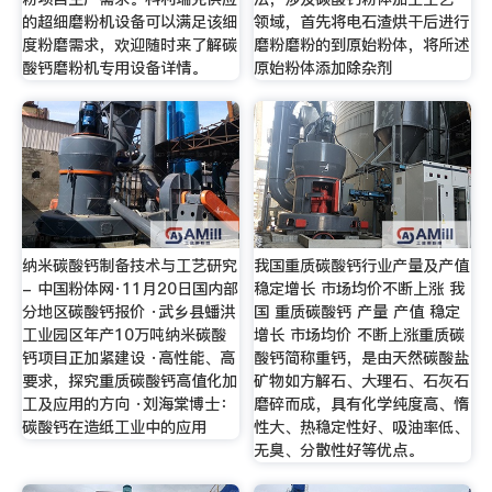
的超细磨粉机设备可以满足该细
领域，首先将电石渣烘干后进行
度粉磨需求，欢迎随时来了解碳
磨粉磨粉的到原始粉体，将所述
酸钙磨粉机专用设备详情。
原始粉体添加除杂剂
纳米碳酸钙制备技术与工艺研究
我国重质碳酸钙行业产量及产值
- 中国粉体网·11月20日国内部
稳定增长 市场均价不断上涨 我
分地区碳酸钙报价 ·武乡县蟠洪
国 重质碳酸钙 产量 产值 稳定
工业园区年产10万吨纳米碳酸
增长 市场均价 不断上涨重质碳
钙项目正加紧建设 ·高性能、高
酸钙简称重钙，是由天然碳酸盐
要求，探究重质碳酸钙高值化加
矿物如方解石、大理石、石灰石
工及应用的方向 ·刘海棠博士：
磨碎而成，具有化学纯度高、惰
碳酸钙在造纸工业中的应用
性大、热稳定性好、吸油率低、
无臭、分散性好等优点。