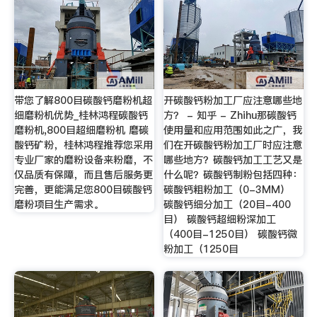
带您了解800目碳酸钙磨粉机超
开碳酸钙粉加工厂应注意哪些地
细磨粉机优势_桂林鸿程碳酸钙
方？ - 知乎 - Zhihu那碳酸钙
磨粉机,800目超细磨粉机 磨碳
使用量和应用范围如此之广，我
酸钙矿粉，桂林鸿程推荐您采用
们在开碳酸钙粉加工厂时应注意
专业厂家的磨粉设备来粉磨，不
哪些地方？碳酸钙加工工艺又是
仅品质有保障，而且售后服务更
什么呢？碳酸钙制粉包括四种：
完善，更能满足您800目碳酸钙
碳酸钙粗粉加工（0-3MM）
磨粉项目生产需求。
碳酸钙细分加工（20目-400
目） 碳酸钙超细粉深加工
（400目-1250目） 碳酸钙微
粉加工（1250目