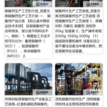
碳酸钙生产工艺的介绍_百度文
碳酸钙片生产工艺流程_百度文
库碳酸钙生产工艺介绍 一、 碳
库改性碳酸钙生产工艺流程 改
酸钙产品分类 【阳山县中棋实
性碳酸钙生产工艺流程 1、原辅
业技术支持】 目前碳酸钙产品
材料 方解石 助磨剂 改性剂
名称很多，按分类不同叫法不
25kg 包装袋 2、生产操作流程
一。例如： 1. 根据加工方法不
2000g 1560g 3000g （1）
同可以分为：重质碳酸钙（
超级旋风磨机操作 设备启动之
GCC ） 、轻质碳酸钙
前不要往设备当中填充物料，然
（PCC） 、纳米碳酸钙
后按顺序启动装置。
（NPCC） 2.
环保的轻质碳酸钙生产设备及工
改性碳酸钙如何生产 改性碳酸
艺流程-红星机器轻质碳酸钙，
钙的特点及常用改性剂有哪些