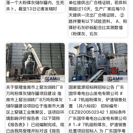
落一个大粉煤灰储存罐内，生死
单位提供出厂合格证明。若供料
未卜。截至13日记者发稿时
期超过10天，生产厂家应每10
天提供一次出厂合格证明。 ②
路拌要有以下试验资料。 A、粉
煤砂石灰砂砾配合比实测数值
（粉煤灰、石灰
关于受理淮南市上窑治润砖厂8
国家能源招标网招标公告 广东
万吨粉煤灰储存罐项目建设 淮
国华粤电台山发电有限公司 #
南市上窑治润砖厂8万吨粉煤灰
1-# 7机组粉煤灰、炉渣销售处
储存罐建设项目位于淮南市大通
置 （共六标段） 招标编号：
区上窑镇工业集聚区。该项目环
CEZB200502342 1.招标条件
境影响评价报告表（以下简称
广东国华粤电台山发电有限公司
《报告表》）已经编制完成，现
# 1-# 7机组粉煤灰、炉渣销售
已由我局受理并拟对该《报告
处置项目招标人 为 广东国华粤