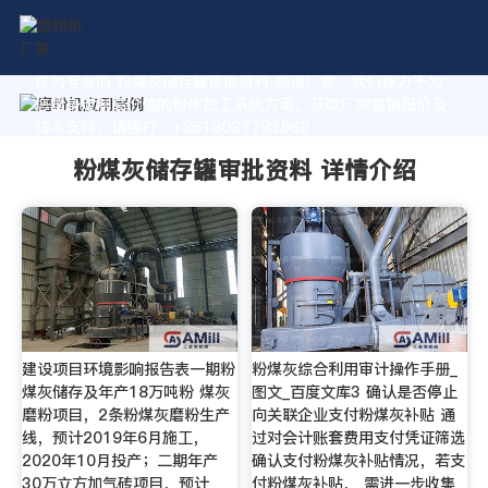
作为专业的 粉煤灰储存罐审批资料 制造厂家，我们致力于为
您量身定制高价值的粉体加工系统方案。获取厂家直销报价及
技术支持，请拨打：+8618037793862
粉煤灰储存罐审批资料 详情介绍
建设项目环境影响报告表一期粉
粉煤灰综合利用审计操作手册_
煤灰储存及年产18万吨粉 煤灰
图文_百度文库3 确认是否停止
磨粉项目，2条粉煤灰磨粉生产
向关联企业支付粉煤灰补贴 通
线，预计2019年6月施工，
过对会计账套费用支付凭证筛选
2020年10月投产；二期年产
确认支付粉煤灰补贴情况，若支
30万立方加气砖项目，预计
付粉煤灰补贴， 需进一步收集