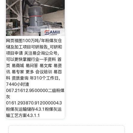
网页视图100万吨/年粉煤灰仓
储及加工项目可研报告_可研和
项目申请 关注易企询公众号，
可以更快掌握行业一手资料 首
页 易商城 易问答 易文库 易资
讯 易专家 更多 会议培训 易百
科 资质查询 年310个工作日，
7440小时渣
067.21612.9500000二级粉煤
灰
0161.293870.912000004.3
粉煤灰运输储存4.3.1粉煤灰运
输工艺方案4.3.1.1