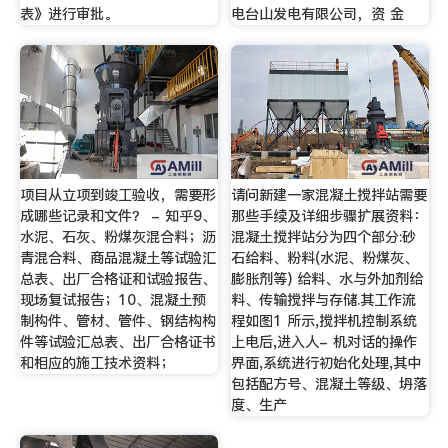
表》进行审批。
电台山发电有限公司，资 金
项目从立项到竣工验收，需要形
请问新建一家混凝土搅拌站需要
成哪些记录和文件？ - 知乎9、
那些手续及详细步骤扩展资料：
水泥、石灰、粉煤灰混合料；沥
混凝土搅拌站分为四个部分:砂
青混合料、商品混凝土等试验汇
石给料、粉料(水泥、粉煤灰、
总表、出厂合格证和试验报告、
膨胀剂等) 给料、水与外加剂给
现场复试报告；10、混凝土预
料、传输搅拌与存储.其工作流
制构件、管材、管件、钢结构构
程如图1 所示,搅拌机控制系统
件等试验汇总表、出厂合格证书
上电后,进入人- 机对话的操作
和相应的施工技术资料；
界面,系统进行初始化处理,其中
包括配方号、混凝土等级、坍落
度、生产