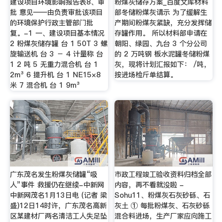
建设项目环境影响报告表8、审
粉煤灰储存方案_百度文库材料
批 意见——由负责审批该项目
部冬储粉煤灰请示 为了缓解生
的环境保护行政主管部门批
产期间粉煤灰紧缺，充分发挥储
复。-1 一、建设项目基本情况
存罐作用。 所以材料部申请在
2 粉煤灰储存罐 台 1 50T 3 螺
朝阳、绿园、九台 3 个分公司
旋输送机 台 3 － 4 计量称 台
的 2 万吨钢 板水泥罐冬储粉煤
1 2 吨 5 无重力混合机 台 1
灰，现将计划汇报如下： /吨，
2m³ 6 提升机 台 1 NE15×8
按进场检斤单结算。
米 7 混合机 台 1 9m³
广东茂名发生粉煤灰储罐“吸
市政工程竣工验收资料归档全部
人”事件 救援仍在继续-中新网
内容，再不看就没啦 -
中新网茂名1月13日电 (记者 梁
Sohu11、粉煤灰石灰砂砾、石
盛)12日14时许，广东茂名高新
灰土 ① 每批粉煤灰、石灰砂砾
区某建材厂两名清洁工人失足坠
混合料进场，生产厂家应向施工