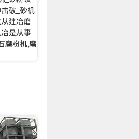
冲击破_砂机
点从建冶磨
建冶是从事
石磨粉机,磨