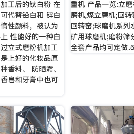
加工后的钛白粉 在
重机 产品一览:立磨
可代替铅白和 锌白
磨机,煤立磨机;回转
于惰性颜料，被认为
回转窑;球磨机系列
上 性能好的一种白
矿用球磨机;磨粉筛
经过立式磨粉机加工
全套产品均可定做.
粉是上好的化妆品原
种香料、 防晒霜、
色香皂和牙膏中也可
。