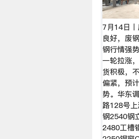
7月14日
良好，废钢
钢行情强
一轮拉涨
货积极，
偏紧，预
势。华东调
路128号上
钢2540钢
2480工槽
2250钢窗