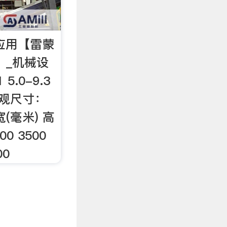
的应用【雷蒙
】_机械设
5.0-9.3
4 外观尺寸：
宽(毫米) 高
00 3500
00