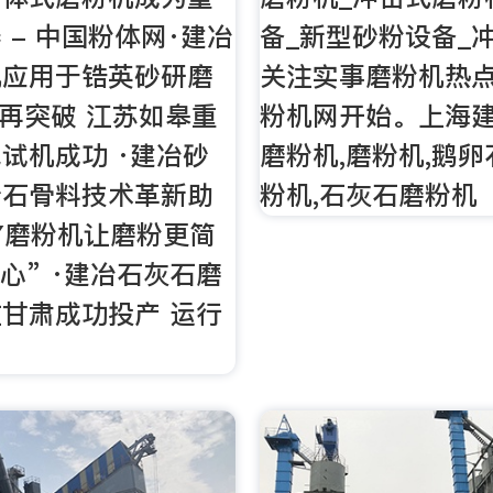
 - 中国粉体网·建冶
备_新型砂粉设备_
机应用于锆英砂研磨
关注实事磨粉机热
冶再突破 江苏如皋重
粉机网开始。上海
试机成功 ·建冶砂
磨粉机,磨粉机,鹅卵
砂石骨料技术革新助
粉机,石灰石磨粉机
JY磨粉机让磨粉更简
匠心” ·建冶石灰石磨
甘肃成功投产 运行