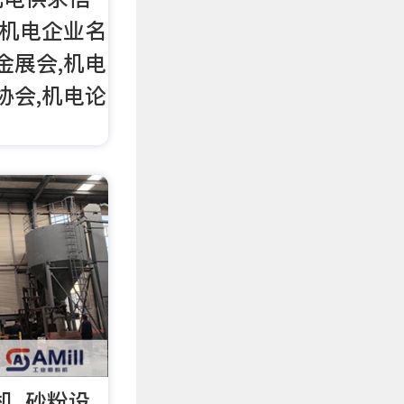
,机电企业名
金展会,机电
协会,机电论
机_砂粉设