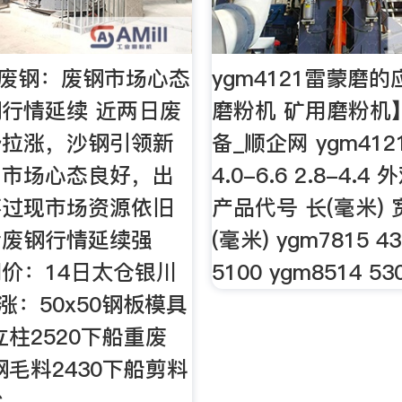
丨废钢：废钢市场心态
ygm4121雷蒙磨
行情延续 近两日废
磨粉机 矿用磨粉机
势拉涨，沙钢引领新
备_顺企网 ygm4121 
，市场心态良好，出
4.0-6.6 2.8-4.
不过现市场资源依旧
产品代号 长(毫米) 
计废钢行情延续强
(毫米) ygm7815 43
价：14日太仓银川
5100 ygm8514 53
涨：50x50钢板模具
立柱2520下船重废
钢毛料2430下船剪料
C