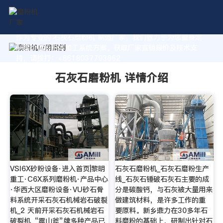
作为专业的 石灰石磨粉机 制造厂家，我们致力于为您量身定
制高价值的粉体加工系统方案。获取厂家直销报价及技术支
持，请拨打：+8618037793862
石灰石磨粉机 详情介绍
VSI6X砂粉设备·进入首页|黎明
石灰石磨粉机_石灰石磨粉生产
重工·C6X系列磨粉机·产品中心
线_石灰石锤破石灰石主要的成
·华西大区磨粉设备·VU砂石骨
分是碳酸钙，与石灰被大量用来
料系统开采石灰石机械岩石破裂
做建筑材料，是许多工作的重
机_2 天前开采石灰石机械岩石
要原料。新乡鼎力在30多年石
破裂机_“震山斧”牌多种产品已
料磨粉的基础上，研制出针对石