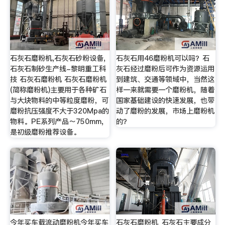
石灰石磨粉机,石灰石砂粉设备,
石灰石用46磨粉机可以吗？石
石灰石制砂生产线-黎明重工科
灰石经过磨粉后可作为资源运用
技 石灰石磨粉机 石灰石磨粉机
到建筑、交通等领域中，当然这
(简称磨粉机)主要用于各种矿石
样一来就需要一个磨粉机，随着
与大块物料的中等粒度磨粉，可
国家基础建设的快速发展，也带
磨粉抗压强度不大于320Mpa的
动了磨粉的发展，市场上磨粉机
物料。PE系列产品～750mm,
的？
是初级磨粉推荐设备。
今年买车载流动磨粉机今年买车
石灰石磨粉机_石灰石主要成分