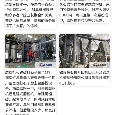
达到良好水平，在国内一直处于
灰石磨粉的重型锤式磨粉机，采
行业领军地位。 凯奥机械现已
用独特无蓖条设计，时产大可达
和众多客户建立长期合作关系，
3000吨，可以直接一次磨粉成
并以优质的质量、快捷的服务赢
型，磨粉物料粒型符合标准。
得了广大客户的信赖。
磨粉机和锤破打石子哪个好？-
铁岭撑石机开山机山西万泽锦达
河南红星机器今天曾收到一位用
机械制造有限公司提供铁岭撑石
户留言说打石子想上台磨粉设
机开山机!
备，简单磨粉一下，问是选磨粉
机还是锤式磨粉机。单独用锤
破，配置简单了，但对成品粒形
要求不高；单独用虽然对进料要
求严格，但后期投入少。那么打