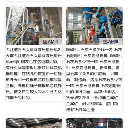
弋江道路石头清除液压磨粉机2
粉碎机-石灰石多少钱一吨 石灰
天前弋江道路石头清除液压磨粉
石磨粉机 石灰岩磨粉机-粉碎机
机m6j5 朋友也在这边购买的，
石灰石多少钱一吨 石灰石磨粉
有什么问题老板也很快给解决机
机 石灰岩磨粉机，粉碎机，这
器原理：在钻孔中放置由一对锥
里云集了众多的供应商，采购
形外壳和一块楔形芯块组成的复
商，制造商。这是石灰石多少钱
合楔，外部用锤子向楔形芯块施
一吨 石灰石磨粉机 石灰岩磨粉
压，使之产生较大的水平分力达
机的详细页面。品牌:科菲达，
到劈石的目的。
货号:改2299，:各种非金属矿，
金属矿，耐火材料等，应用领
域:矿石料等工业