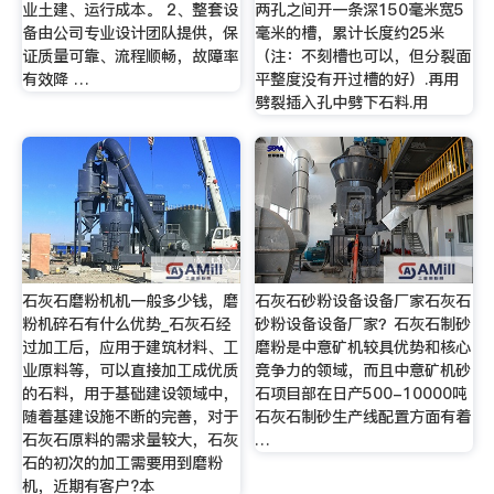
业土建、运行成本。 2、整套设
两孔之间开一条深150毫米宽5
备由公司专业设计团队提供，保
毫米的槽，累计长度约25米
证质量可靠、流程顺畅，故障率
（注：不刻槽也可以，但分裂面
有效降 …
平整度没有开过槽的好）.再用
劈裂插入孔中劈下石料.用
石灰石磨粉机机一般多少钱，磨
石灰石砂粉设备设备厂家石灰石
粉机碎石有什么优势_石灰石经
砂粉设备设备厂家？石灰石制砂
过加工后，应用于建筑材料、工
磨粉是中意矿机较具优势和核心
业原料等，可以直接加工成优质
竞争力的领域，而且中意矿机砂
的石料，用于基础建设领域中，
石项目部在日产500-10000吨
随着基建设施不断的完善，对于
石灰石制砂生产线配置方面有着
石灰石原料的需求量较大，石灰
…
石的初次的加工需要用到磨粉
机，近期有客户?本