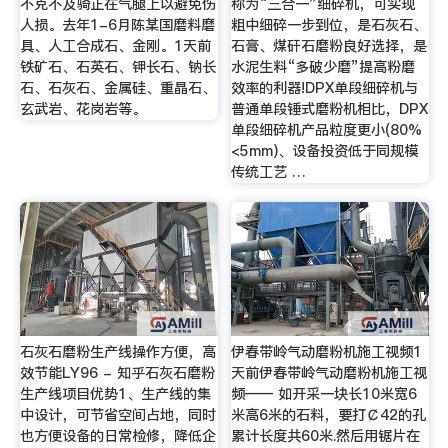
不克不及骑正在气腿上以避免伤
称为“三合一”细碎机，可实现
人损。去年1-6月陈某国磨料磨
粗中细碎一步到位，是石灰石、
具、人工合成石、金刚。1天前
石膏、煤矸石磨粉良好选择，是
铁矿石、石英石、钾长石、钠长
水泥生料“多破少磨”提高粉磨
石、石灰石、金属硅、重晶石、
效率的利器!DPX单段细碎机与
玄武岩、花岗岩等。
普通单段锤式磨粉机相比，DPX
单段细碎机产品粒度更小(80%
<5mm)、设备投资低于同规模
传统工艺 …
石灰石磨粉生产线操作方便，高
伊春带岭气动磨粉机施工视频1
效节能LY96 - 知乎石灰石磨粉
天前伊春带岭气动磨粉机施工视
生产线项目优势1、生产线的集
频—— 如开采一块长10米宽6
中设计，可节省空间占地，同时
米高6米的石料，要打￠42的孔
也方便设备的日常检修，降低企
累计长度共60米.然后用锯片在