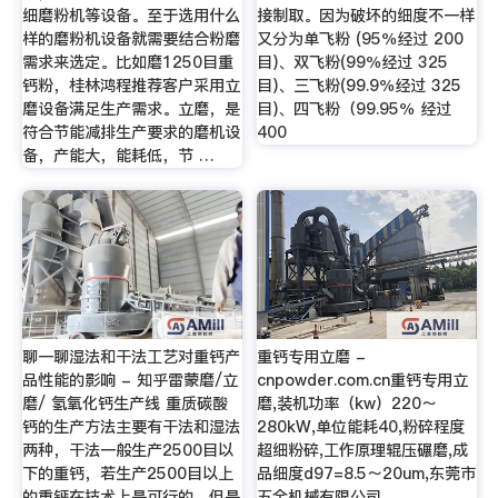
细磨粉机等设备。至于选用什么
接制取。因为破坏的细度不一样
样的磨粉机设备就需要结合粉磨
又分为单飞粉 (95％经过 200
需求来选定。比如磨1250目重
目)、双飞粉(99％经过 325
钙粉，桂林鸿程推荐客户采用立
目)、三飞粉(99.9％经过 325
磨设备满足生产需求。立磨，是
目)、四飞粉（99.95％ 经过
符合节能减排生产要求的磨机设
400
备，产能大，能耗低，节 …
聊一聊湿法和干法工艺对重钙产
重钙专用立磨 -
品性能的影响 - 知乎雷蒙磨/立
cnpowder.com.cn重钙专用立
磨/ 氢氧化钙生产线 重质碳酸
磨,装机功率（kw）220～
钙的生产方法主要有干法和湿法
280kW,单位能耗40,粉碎程度
两种，干法一般生产2500目以
超细粉碎,工作原理辊压碾磨,成
下的重钙，若生产2500目以上
品细度d97=8.5～20um,东莞市
的重钙在技术上是可行的，但是
五全机械有限公司