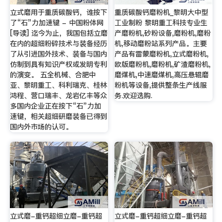
立式磨用于重质碳酸钙，谁按下
重质碳酸钙磨粉机_黎明大中型
了“石”力加速键 - 中国粉体网
工业制粉 黎明重工科技专业生
[导读] 迄今为止，我国包括立磨
产磨粉机,砂粉设备,磨粉机,磨粉
在内的超细粉碎技术与装备经历
机,移动磨粉站系列产品。主要
了从引进国外技术、装备与国内
产品有雷蒙磨粉机,立式磨粉机,
仿制到具有知识产权或发明专利
欧版磨粉机,磨粉机,矿渣磨粉机,
的演变。 五全机械、合肥中
磨煤机,中速磨煤机,高压悬辊磨
亚、黎明重工、科利瑞克、桂林
粉机等设备,提供整条生产线服
鸿程、营口瑞丰、龙岩亿丰等众
务.欢迎选购.
多国内企业正在按下“石”力加
速键，相关超细研磨装备已得到
国内外市场的认可。
立式磨-重钙超细立磨-重钙超
立式磨-重钙超细立磨-重钙超