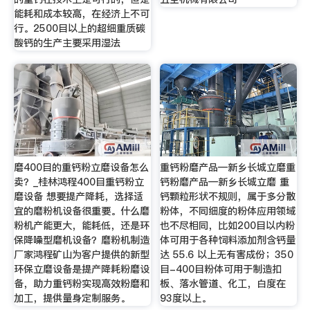
能耗和成本较高，在经济上不可
行。2500目以上的超细重质碳
酸钙的生产主要采用湿法
磨400目的重钙粉立磨设备怎么
重钙粉磨产品—新乡长城立磨重
卖？_桂林鸿程400目重钙粉立
钙粉磨产品—新乡长城立磨 重
磨设备 想要提产降耗，选择适
钙颗粒形状不规则，属于多分散
宜的磨粉机设备很重要。什么磨
粉体，不同细度的粉体应用领域
粉机产能更大，能耗低，还是环
也不尽相同，比如200目以内粉
保降噪型磨机设备？磨粉机制造
体可用于各种饲料添加剂含钙量
厂家鸿程矿山为客户提供的新型
达 55.6 以上无有害成份；350
环保立磨设备是提产降耗粉磨设
目-400目粉体可用于制造扣
备，助力重钙粉实现高效粉磨和
板、落水管道、化工，白度在
加工，提供量身定制服务。
93度以上。