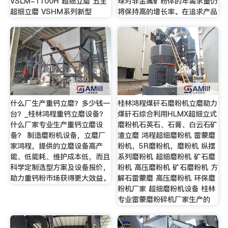
VSLM-1100H 超细立磨 五全
球对非金属矿粉体的年需求量仍
超细立磨 VSHM系列新型
将保持高的增长率。在追求产品
什么厂生产重钙立磨？多少钱一
桂林鸿程煤矸石磨粉机立磨助力
台？_桂林鸿程重钙立磨设备？
煤矸石综合利用HLMX超细立式
什么厂家专业生产重钙立磨设
磨粉机石英石、石膏、白云石矿
备？ 制造磨粉机设备，立磨厂
渣立磨 鸿程超细磨粉机 雷蒙磨
家鸿程，提供的立磨设备高产
粉机，5R磨粉机，磨粉机 纵摆
能、低能耗、维护成本低，而且
系列磨粉机 超细磨粉机 矿石磨
科学定制选型方案及设备报价，
粉机 高压磨粉机 矿石磨粉机 方
助力重钙粉市场获得更大效益。
解石雷蒙磨 高压磨粉机 环保磨
粉机厂家 超细磨粉机设备 桂林
专业雷蒙磨粉碎机厂家生产的