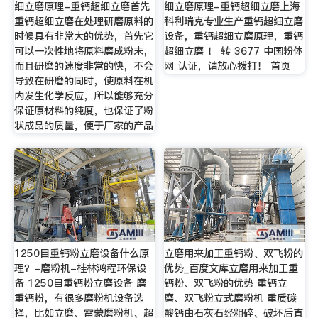
细立磨原理-重钙超细立磨首先
细立磨原理-重钙超细立磨上海
重钙超细立磨在处理研磨原料的
科利瑞克专业生产重钙超细立磨
时候具有非常大的优势，首先它
设备，重钙超细立磨原理，重钙
可以一次性地将原料磨成粉末，
超细立磨 ！ 转 3677 中国粉体
而且研磨的速度非常的快，不会
网 认证，请放心拨打！ 首页
导致在研磨的同时，使原料在机
内发生化学反应，所以能够充分
保证原材料的纯度，也保证了粉
状成品的质量，便于厂家的产品
1250目重钙粉立磨设备什么原
立磨用来加工重钙粉、双飞粉的
理？-磨粉机-桂林鸿程环保设
优势_百度文库立磨用来加工重
备 1250目重钙粉立磨设备 磨
钙粉、双飞粉的优势 重钙立
重钙粉，有很多磨粉机设备选
磨、双飞粉立式磨粉机 重质碳
择，比如立磨、雷蒙磨粉机、超
酸钙由石灰石经粗碎、破坏后直