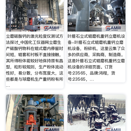
立磨碳酸钙的激光粒度仪测试方
叶腊石立式辊磨机重钙立磨机设
法探讨_中国化工仪器网立磨生
备-叶腊石立式辊磨机重钙立磨
产碳酸钙物料在辊式磨内停留时
机设备，粉碎机，这里云集了众
间短，辊套和衬板不直接接触，
多的供应商，采购商，制造商。
其所得粉体能较好地保持原有晶
这是叶腊石立式辊磨机重钙立磨
型，粒形较规则，生产粉体流动
机设备的详细页面。订货
性好，易分散，分布宽度大，这
号:23565，品牌:鸿程，货
些都是与球磨机生产重钙粉有所
号:23565，…
…