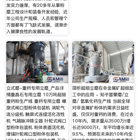
发实力雄厚，有20多年从事粉
磨工程设计和装备开发经验，近
年公司生产规模、人员和管理个
方面都有了飞跃式发展，逐渐步
入健康良性的发展轨道。
立式磨-重钙专用立磨_产品详
简析超细立磨在非金属矿超细加
情重晶石专用立磨 10万吨超细
工中的应用 - 知乎雷蒙磨/立
重钙粉生产线 重钙专用立磨 螺
磨/ 氢氧化钙生产线 当前全球
旋式阀口型粉体包装机 涡轮气
对非金属矿粉体的需求日益旺
流分级机 触屏式连续活化改性
盛，仅仅对重钙的消费，在过去
机 气箱脉冲除尘器 叶轮式阀口
10年内，需求量从3500万t增
型粉体包装机 粉体表面活化机
长近9000万t，年平均增长率近
增强叶轮阀口型粉体包装机
9.5%，预测在未来的10年内全