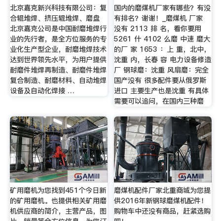
北京嘉克新兴科技有限公司：复
国内的磨煤机厂家有哪些？有没
合辊堆焊、挤压辊堆焊、磨盘
有排名？谢谢！_磨煤机 厂家
北京嘉克公司是中国耐磨堆焊行
没有 2113 排 名，看你要用
业的先行者，是全方位服务的专
5261 什 4102 么磨 中速 磨大
业化生产型企业，耐磨堆焊技术
的厂 家 1653 ：上 重，北中，
达到世界领先水平，为用户提供
沈重 内，长春 容 电力设备修造
耐磨件堆焊再制造、耐磨件堆焊
厂 钢球磨：沈重 风扇磨：完全
复合制造、耐磨材料、自动堆焊
国产没有 很多配件要从俄罗斯
设备及自动化焊接 …
进口 主要生产也是沈重 有具体
需要可以追问，在国内三种磨
矿用磨机为您找到451个今日新
磨煤机配件厂家北重商城为您提
的矿用磨机。也提供相关矿用磨
供2016年新钢球磨煤机配件！
机供应商的简介，主营产品，图
购物车中还没有商品，赶紧选购