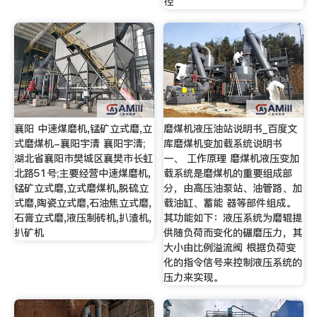
径
襄阳 中速煤磨机,锰矿立式磨,立
磨煤机液压油站说明书_百度文
式磨煤机-襄阳宇清 襄阳宇清;
库磨煤机变加载系统说明书
湖北省襄阳市樊城区襄樊市长虹
一、 工作原理 磨煤机液压变加
北路51号;主要经营中速煤磨机,
载系统是磨煤机的重要组成部
锰矿立式磨,立式磨煤机,脱硫立
分，由高压油泵站、油管路、加
式磨,陶瓷立式磨,石油焦立式磨,
载油缸、蓄能 器等部件组成。
石膏立式磨,液压制砖机,扒渣机,
其功能如下：液压系统为磨辊提
扒矿机
供随负荷而变化的碾磨压力，其
大小由比例溢流阀 根据负荷变
化的指令信号来控制液压系统的
压力来实现。