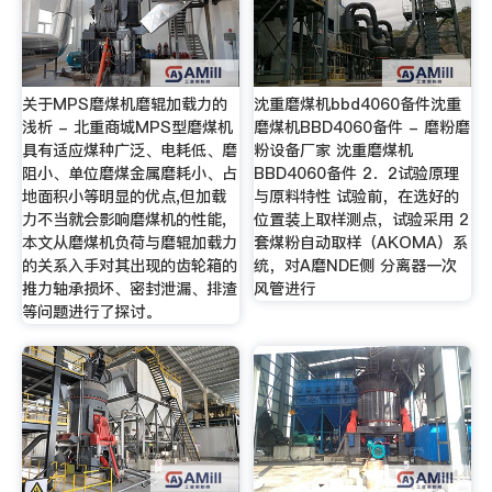
关于MPS磨煤机磨辊加载力的
沈重磨煤机bbd4060备件沈重
浅析 - 北重商城MPS型磨煤机
磨煤机BBD4060备件 - 磨粉磨
具有适应煤种广泛、电耗低、磨
粉设备厂家 沈重磨煤机
阻小、单位磨煤金属磨耗小、占
BBD4060备件 2．2试验原理
地面积小等明显的优点,但加载
与原料特性 试验前，在选好的
力不当就会影响磨煤机的性能,
位置装上取样测点，试验采用 2
本文从磨煤机负荷与磨辊加载力
套煤粉自动取样（AKOMA）系
的关系入手对其出现的齿轮箱的
统，对A磨NDE侧 分离器一次
推力轴承损坏、密封泄漏、排渣
风管进行
等问题进行了探讨。