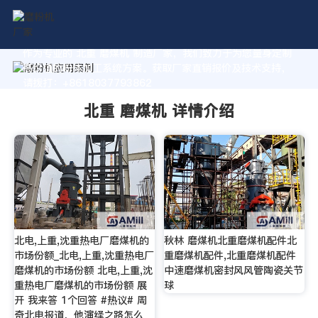
作为专业的 北重 磨煤机 制造厂家，我们致力于为您量身定制
高价值的粉体加工系统方案。获取厂家直销报价及技术支持，
请拨打：+8618037793862
北重 磨煤机 详情介绍
北电,上重,沈重热电厂磨煤机的
秋林 磨煤机北重磨煤机配件北
市场份额_北电,上重,沈重热电厂
重磨煤机配件,北重磨煤机配件
磨煤机的市场份额 北电,上重,沈
中速磨煤机密封风风管陶瓷关节
重热电厂磨煤机的市场份额 展
球
开 我来答 1个回答 #热议# 周
奇北电报道，他演绎之路怎么