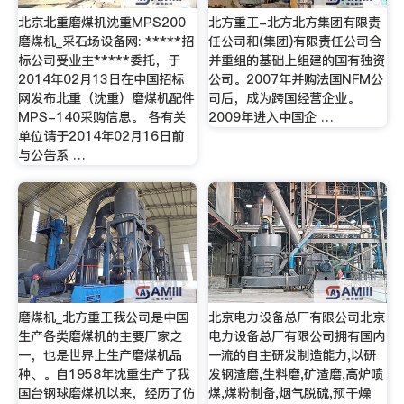
北京北重磨煤机沈重MPS200
北方重工-北方北方集团有限责
磨煤机_采石场设备网: *****招
任公司和(集团)有限责任公司合
标公司受业主*****委托，于
并重组的基础上组建的国有独资
2014年02月13日在中国招标
公司。2007年并购法国NFM公
网发布北重（沈重）磨煤机配件
司后，成为跨国经营企业。
MPS-140采购信息。 各有关
2009年进入中国企 …
单位请于2014年02月16日前
与公告系 …
磨煤机_北方重工我公司是中国
北京电力设备总厂有限公司北京
生产各类磨煤机的主要厂家之
电力设备总厂有限公司拥有国内
一，也是世界上生产磨煤机品
一流的自主研发制造能力,以研
种、。自1958年沈重生产了我
发钢渣磨,生料磨,矿渣磨,高炉喷
国台钢球磨煤机以来，经历了仿
煤,煤粉制备,烟气脱硫,预干燥