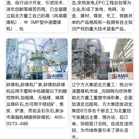
造、自行设计开发、引进技术、
岛,余热发电,EPC工程总包等为
消化创新等艰苦历程，已全面建
主业,形成了发电、电网、冶
立起北方重工自己的高（风扇磨
金、建材、煤炭、化工、铁路并
煤机）、中（MP型中速磨煤
举的产品格局和一批拥有自主知
机）、低
识产权的重大技术装备产品。
碎煤机,碎煤机厂家,碎煤机碎煤
辽宁方大集团北方重工：抢占中
机应用于磨粉中低硬度以下的脆
速磨煤机市场 _光明网为尽快帮
性物料,如烟煤、无烟煤、褐煤
助北方重工重塑市场形象，全面
及煤矸石,也可用于烧结矿、焦
加速走出困局，方大集团发动全
炭、炉渣、页岩及石灰石,新乡
集团6万余名干部员工为北重扭
市高服机械提供碎煤机：400-
亏发展出主意、想办法、拉订
0373-685
单，协助签订合同，促成在谈项
目，为市场恢复引来了源头活
水。