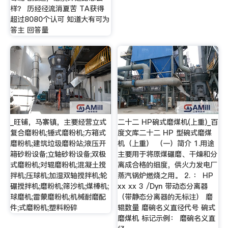
样？ 历经径流消夏苦 TA获得
超过8080个认可 知道大有可为
答主 回答量
_旺铺，马寨镇，主要经营立式
二十二 HP碗式磨煤机(上重)_百
复合磨粉机;锤式磨粉机;方箱式
度文库二十二 HP 型碗式磨煤
磨粉机;建筑垃圾磨粉站;液压开
机（上重） （一）简介 1.用途
箱砂粉设备;立轴砂粉设备;双极
主要用于将原煤碾磨、干燥和分
式磨粉机;对辊磨粉机;混凝土搅
离成合格的细度，供火力发电厂
拌机;压球机;加湿双轴搅拌机;轮
蒸汽锅炉燃烧之用。 2. ： HP
碾搅拌机;磨粉机;筛沙机;煤棒机;
xx xx 3 /Dyn 带动态分离器
球磨机;雷蒙磨粉机;机械耐磨配
（带静态分离器的无标注） 磨
件;式磨粉机;塑料粉碎
辊数量 磨碗名义直径代号 碗式
磨煤机 标记示例： 磨碗名义直