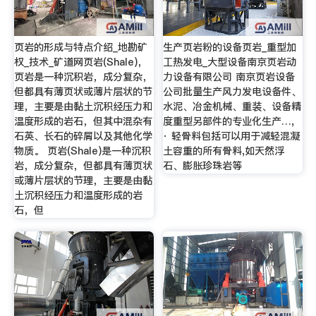
页岩的形成与特点介绍_地勘矿
生产页岩粉的设备页岩_重型加
权_技术_矿道网页岩(Shale)，
工热发电_大型设备南京页岩动
页岩是一种沉积岩，成分复杂，
力设备有限公司 南京页岩设备
但都具有薄页状或薄片层状的节
公司批量生产风力发电设备件、
理，主要是由黏土沉积经压力和
水泥、冶金机械、重装、设备精
温度形成的岩石，但其中混杂有
度重型另部件的专业化生产…,
石英、长石的碎屑以及其他化学
· 轻骨料包括可以用于减轻混凝
物质。 页岩(Shale)是一种沉积
土容重的所有骨料,如天然浮
岩，成分复杂，但都具有薄页状
石、膨胀珍珠岩等
或薄片层状的节理，主要是由黏
土沉积经压力和温度形成的岩
石，但