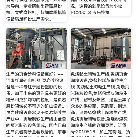
为导向，专业研制出雷蒙磨粉
况，选择的剥采设备为小松
机、立式磨粉机、超细磨粉机等
PC200-8 液压挖掘
设备满足矿粉生产需求。
生产的页岩砂粉设备更好？--
免烧黏土陶粒生产线,免烧页岩
河南红星矿山机器 页岩砂粉设
陶粒设备,免烧粉煤灰陶粒生产
备是一种专注于磨粉整形的设
线 免烧黏土陶粒生产线,免烧页
备，加工出来的页岩具有更好的
岩陶粒设备,免烧粉煤灰陶粒生
粒形和更加均匀的粒度，是页岩
产线，耐材及炉窑，这里云集了
磨粉领域必不可少的矿山设备。
众多的供应商，采购商，制造
页岩砂粉设备常见于页岩制砂生
商。这是免烧黏土陶粒生产线,
产线中，页岩制砂生产线由全套
免烧页岩陶粒设备,免烧粉煤灰
的页岩制砂设备组成，国内目前
陶粒生产线的详细页面。订货
生产页岩制砂全套设备的厂家非
号:2019518，加工定制:是，货