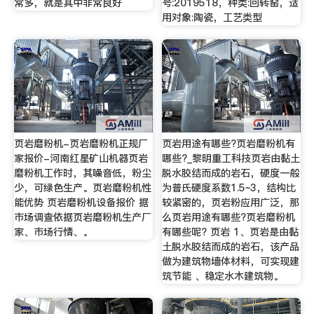
常多，就是其中非常良好
号:2019518，种类:回转窑，适
用对象:陶瓷，工艺类型
页岩磨粉机-页岩磨粉机正规厂
页岩用途有哪些?页岩磨粉机有
家报价-河南红星矿山机器页岩
哪些?_黎明重工科技页岩由黏土
磨粉机工作时，其噪音低，粉尘
脱水胶结而成的岩石，硬度一般
少，可绿色生产。页岩磨粉机性
为普氏硬度系数1.5~3，结构比
能优势 页岩磨粉机设备报价 据
较紧密的，页岩粉应用广泛，那
市场调查依据页岩磨粉机生产厂
么页岩用途有哪些?页岩磨粉机
家、市场行情、。
有哪些呢? 页岩 1、页岩是由黏
土脱水胶结而成的岩石，该产品
做为建筑物墙体材料，可实现建
筑节能 、稳定水木建筑物。