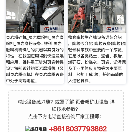
页岩粉碎机_页岩磨粉机_页岩磨
整套陶粒生产线设备详细介绍-
粉机_页岩磨粉设备-维科 页岩
厂陶粒砂介绍 陶粒设备(陶粒)是
磨粉机粉碎后的页岩以其良好的
轻骨料家族中重要的一个成员，
特性，在我国应用得到快速发展
它是以各类粘土、泥岩、板岩、
和应用，维科重工针对页岩特性
煤矸石、粉煤灰、页岩、淤污泥
设计特别设计的页岩磨粉机（又
及工业固体废弃物等为主要原
叫页岩粉碎机）在页岩磨粉设备
料，经加工成 粒、焙烧而成的
中处于高端地位。
人造轻骨料。
对此设备感兴趣？或需了解 页岩粉矿山设备 详
细技术参数？
点击下方电话直接咨询厂家工程师：
+8618037793862