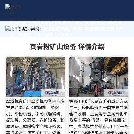
作为专业的 页岩粉矿山设备 制造厂家，我们致力于为您量身
定制高价值的粉体加工系统方案。获取厂家直销报价及技术支
持，请拨打：+8618037793862
页岩粉矿山设备 详情介绍
磨粉机在矿山磨粉机设备中占有
金属矿山浮选是选矿的重要方式
重要地位-涉及磨粉机、磨粉
之一，羟肟酸作为一类重要的螯
机、砂粉设备、移动式磨粉机、
合捕收剂，主要用于金属氧化矿
振动筛、分离器、选矿设备、粉
及稀土等的 浮选，具有强捕收
磨设备、磨粉筛生产线设备等。
性、高选择性的优点。因而一些
其技术水平决定了化工、煤炭、
选矿厂的浮选废水中便会残留大