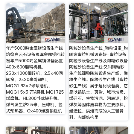
年产5000吨金属镁设备生产线
陶粒砂设备生产线_陶粒设备_购
煅烧白云石设备豫晖金属镁回转
哪家陶粒机械设备好-陶粒设备
窑年产5000吨金属镁设备配置
陶粒砂设备生产线及陶粒砂设备
400×600磨粉机机、
陶粒砂设备生产线:又叫陶粒砂
250×1000细碎机、2.5×40回
生产线简称陶粒设备生产线、陶
转窑、2×20米冷却机、
粒生产线。陶粒砂生产线（陶粒
MQG1.83×7米球磨机、
砂生产线）属于建材设备类，它
MQG1.5×5.7球磨机 MG1725
是以铝钒土、页岩、城市垃圾、
煤磨机、HL300斗式提升机、
煤矸石、生物污泥、河底泥、粉
煤气发生炉2.5米、压球机、竖
煤灰等固体废弃物为主要原料，
式预热器、G×400螺旋输送机
经造粒、烘焙而成的人工轻骨
料，内部结构呈