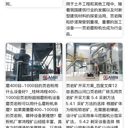
同。
用于土木工程和其他工程中，随
着我国建筑行业的发展以及对新
型建筑材料的探索运用，页岩陶
粒砂逐渐受到重视，重要的加工
设备——页岩磨粉机也成为行业
品。
磨400目-1000目的页岩粉用
页岩矿开采方案_百度文库12
什么设备好？_桂林鸿程400-
容县西山河口页岩砖厂砖瓦用页
1000目页岩粉超细磨粉机设备
岩矿开采方案 5.4 采剥方法
磨页岩粉可以用什么磨粉机来
5.4.1 采矿方法的选择 根据矿体
磨？如果需要磨400-1000目
为较松软岩矿，无需凿岩爆破，
的页岩粉，哪种设备更理想？磨
设计矿山采用单斗挖掘机分层采
粉机厂家鸿程矿山经验丰富，具
矿法。 5.4.2 剥采设备选择 根
有与时俱进的发展眼光，以市场
据矿山现有设备及矿山设计情