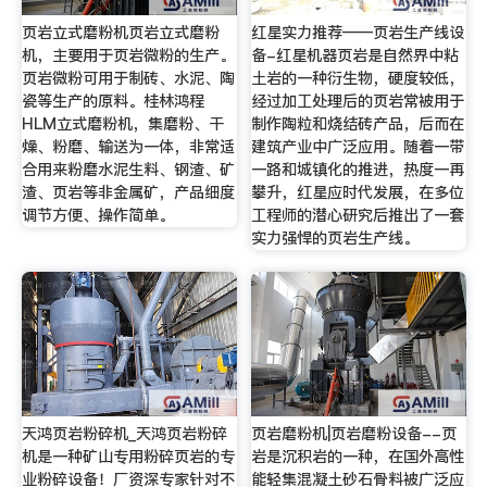
页岩立式磨粉机页岩立式磨粉
红星实力推荐——页岩生产线设
机，主要用于页岩微粉的生产。
备-红星机器页岩是自然界中粘
页岩微粉可用于制砖、水泥、陶
土岩的一种衍生物，硬度较低，
瓷等生产的原料。桂林鸿程
经过加工处理后的页岩常被用于
HLM立式磨粉机，集磨粉、干
制作陶粒和烧结砖产品，后而在
燥、粉磨、输送为一体，非常适
建筑产业中广泛应用。随着一带
合用来粉磨水泥生料、钢渣、矿
一路和城镇化的推进，热度一再
渣、页岩等非金属矿，产品细度
攀升，红星应时代发展，在多位
调节方便、操作简单。
工程师的潜心研究后推出了一套
实力强悍的页岩生产线。
天鸿页岩粉碎机_天鸿页岩粉碎
页岩磨粉机|页岩磨粉设备--页
机是一种矿山专用粉碎页岩的专
岩是沉积岩的一种，在国外高性
业粉碎设备！厂资深专家针对不
能轻集混凝土砂石骨料被广泛应